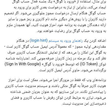
برای مثال، استفاده از «ورود با گوگل» یک جلسه فعال حساب گوگل
ایجاد می‌کند، بنابراین از نیاز به درخواست بعدی کاربر برای ورود به
حساب گوگل هنگام ارسال درخواست مجوز جلوگیری می‌شود. اگر تصمیم
دارید کاربران را با روش‌های دیگری مانند نام کاربری و رمز عبور یا سایر
ارائه دهندگان هویت به برنامه خود احراز هویت کنید، آنها همچنان ملزم
به ورود به حساب گوگل برای رضایت خواهند بود.
اضافه کردن یک
راهنمای ورود به سیستم (login hint)
در هنگام
مقداردهی اولیه مجوز - که معمولاً آدرس ایمیل حساب گوگل کاربر است -
به گوگل این امکان را می‌دهد که از نمایش انتخابگر حساب کاربری صرف
نظر کند و یک مرحله در زمان کاربران صرفه‌جویی کند. اعتبارنامه شناسه
توکن (ID Token) که توسط «ورود با گوگل» (Sign In With Google)
برگردانده می‌شود، حاوی آدرس ایمیل کاربر است.
برنامه‌های وب که فقط در مرورگر اجرا می‌شوند، ممکن است برای احراز
هویت کاربر صرفاً به گوگل متکی باشند و سیستم مدیریت حساب کاربری
را پیاده‌سازی نکنند. در این سناریو که به عنوان جریان ضمنی شناخته
می‌شود، نیازی به مرتبط کردن توکن رفرش با حساب کاربری و فضای
ذخیره‌سازی امن مدیریت نیست.