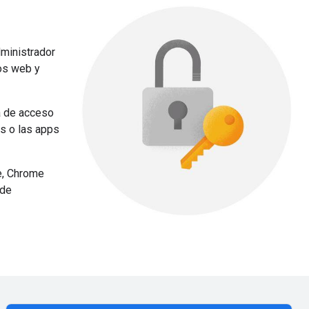
dministrador
os web y
a de acceso
s o las apps
e, Chrome
 de