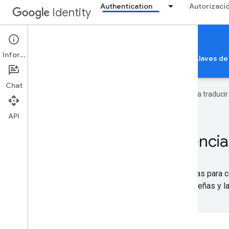
Authentication
Autorizaci
Identity
Credential Management
Información
Acceder con Google
Verificación de la app
Llaves de
Chat
Google utiliza tecnología de IA para traduci
API
Uso compartido de credencia
Usa el uso compartido de credenciales sin problemas para co
evita los restablecimientos innecesarios de contraseñas y la