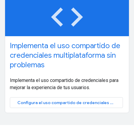
code
Implementa el uso compartido de
credenciales multiplataforma sin
problemas
Implementa el uso compartido de credenciales para
mejorar la experiencia de tus usuarios.
Configura el uso compartido de credenciales sin problemas