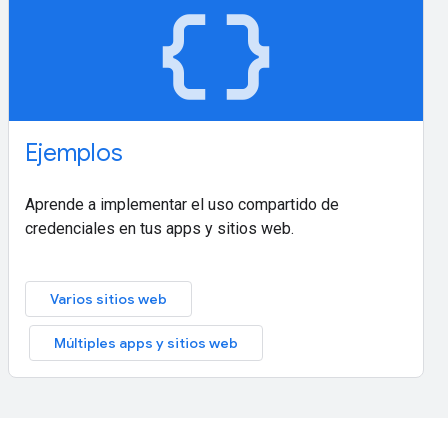
data_object
Ejemplos
Aprende a implementar el uso compartido de
credenciales en tus apps y sitios web.
Varios sitios web
Múltiples apps y sitios web