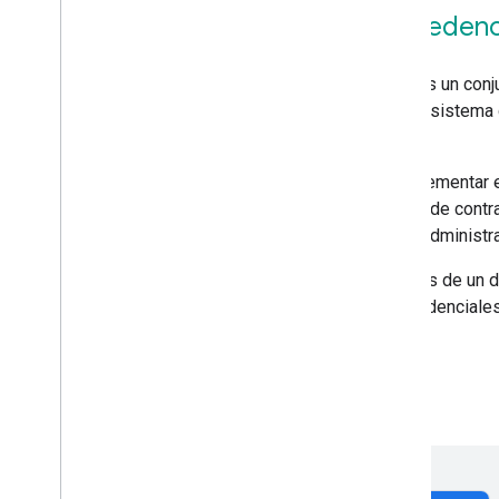
¿Qué es el uso compartido de credenc
El uso compartido de credenciales sin problemas es un conjun
de contraseñas de Google y otros servicios del ecosistema 
apps para Android.
Los desarrolladores web y de Android pueden implementar el
de sus usuarios. Esto permite que el Administrador de cont
para Android que comparten el mismo backend de administra
Por ejemplo, si un usuario almacena las credenciales de un
puede sugerir la función de autocompletar esas credenciales
autocompletar en una app para Android asociada.
Más información