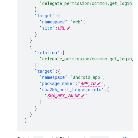
"delegate_permission/common.get_login_c
],
"target"
:{
"namespace"
:
"web"
,
"site"
:
URL
}
},
{
"relation"
:[
"delegate_permission/common.get_login_c
],
"target"
:{
"namespace"
:
"android_app"
,
"package_name"
:
"
APP_ID
"
,
"sha256_cert_fingerprints"
:[
"
SHA_HEX_VALUE
"
]
}
}
]