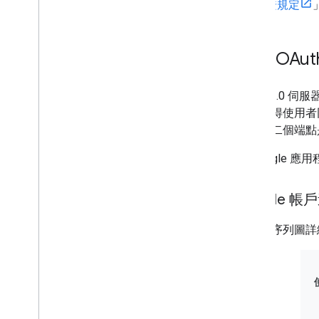
證規定
導入 OAu
OAuth 2.0 伺
找或取得使用者
明。第二個端點
當 Google 
Google 
下方的序列圖詳細