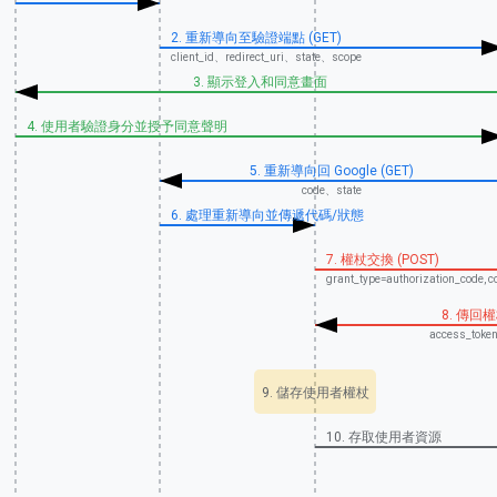
2. 重新導向至驗證端點 (GET)
client_id、redirect_uri、state、scope
3. 顯示登入和同意畫面
4. 使用者驗證身分並授予同意聲明
5. 重新導向回 Google (GET)
code、state
6. 處理重新導向並傳遞代碼/狀態
7. 權杖交換 (POST)
grant_type=authorization_code, c
8. 傳回權杖
access_toke
9. 儲存使用者權杖
10. 存取使用者資源