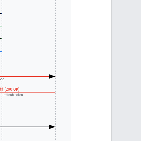
ode
 (200 OK)
n、refresh_token