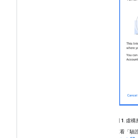
圖 1
. 虛構
查看「驗