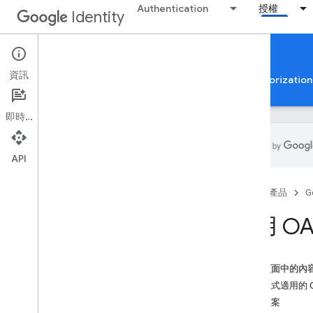
Authentication
授權
Identity
Google Account Linking
資訊
Google 帳戶授權
驗證應用程式以使用 Google Authorization 
即時通訊
API
Google Account 連結
首頁
產品
G
總覽
註冊
使用 OA
功能矩陣
OAuth 連結
以 OAuth 為基礎的「使用 Google 帳戶
這個頁面中的內
登入」簡化連結程序
代理程式適用的 OAu
連結 OAuth 型應用程式翻轉
建立專案
永久連結