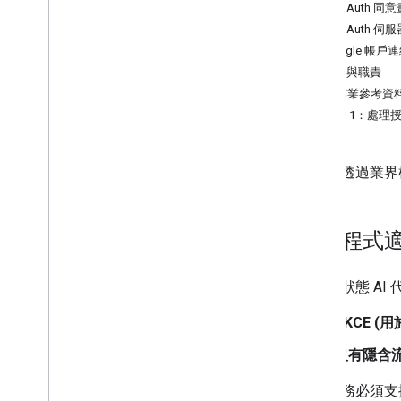
設定 OAuth 同
正在取消連結
導入 OAuth 伺服
Google 助理帳戶連結
Google 帳戶
通用商務通訊協定帳戶連結
角色與職責
導入作業參考資
資源
步驟 1：處理
監控錯誤
試用版應用程式
驗證 OAuth 導入狀態
帳戶是透過業界標準
API 參考資料
您的帳戶連結 API
代理程式適用
Google Account Linking API
對於無狀態 A
PKCE 
沒有隱含
您的服務必須支援符合