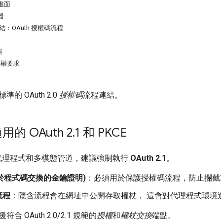
意畫面
器
連結：OAuth 授權碼流程
料
授權要求
的 OAuth 2.0
授權碼
流程連結。
的 OAuth 2
.
1 和 PKCE
I 代理程式和多模態管道，建議強制執行
OAuth 2.1
。
(用於程式碼交換的金鑰證明)
：必須用於保護授權碼流程，防止攔截
流程
：隱含流程會在網址中公開存取權杖， 這會對代理程式環境
 OAuth 2.0/2.1 規範的
授權
和
權杖交換
端點。