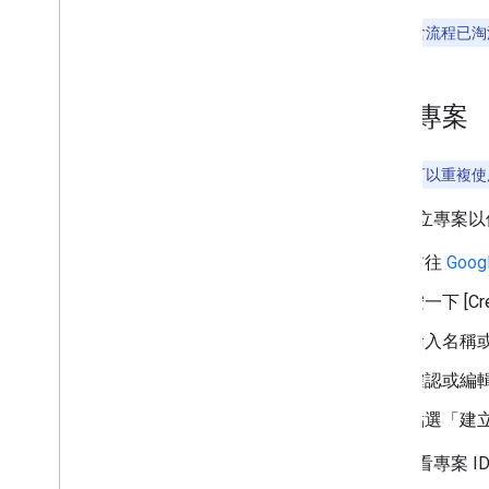
注意：
隱含流程已淘
建立專案
注意：
您可以重複使
如要建立專案以
前往
Goog
按一下 [Crea
輸入名稱
確認或編
點選「建
如要查看專案 