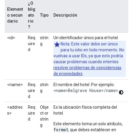
¿O
Element
blig
o secun
ato
Tipo
Descripción
dario
rio
?
<id>
Req
strin
Un identificador único para el hotel.
uire
g
Nota: Este valor debe ser único
d
para tu sitio en todo momento.
No
vuelvas a usar IDs, ya que esto podría
causar problemas cuando intentes
resolver problemas de coincidencias
de propiedades
.
<name>
Req
strin
El nombre del hotel. Por ejemplo:
<name>Belgrave House</name>
uire
g
d
<addres
Req
Obje
Es la ubicación física completa del
s>
uire
ct or
hotel.
d
strin
Este elemento toma un solo atributo,
g
format
, que debes establecer en