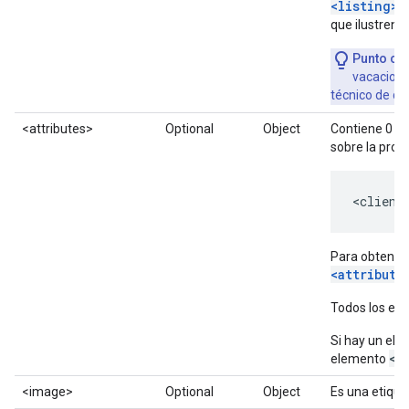
<listing>
.
que ilustren l
Punto cla
vacacione
técnico de cu
<attributes>
Optional
Object
Contiene 0 o
sobre la prop
<client
Para obtener 
<attribute
Todos los el
Si hay un el
<c
elemento
<image>
Optional
Object
Es una etique