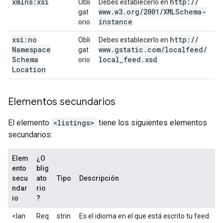
xmlns:xsi
http:
/
/
Obli
Debes establecerlo en
www
.
w3
.
org
/
2001
/
XMLSchema-
gat
instance
orio
.
xsi:no
http:
/
/
Obli
Debes establecerlo en
Namespace
www
.
gstatic
.
com
/
localfeed
/
gat
Schema
local
_
feed
.
xsd
orio
.
Location
Elementos secundarios
El elemento
<listings>
tiene los siguientes elementos
secundarios:
Elem
¿O
ento
blig
secu
ato
Tipo
Descripción
ndar
rio
io
?
<lan
Req
strin
Es el idioma en el que está escrito tu feed.