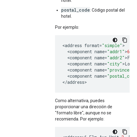
hotel.
postal_code
: Código postal del
hotel.
Por ejemplo:
<
address
format
=
"simple"
<
component
name
=
"addr1"
>
6
Ac
<
component
name
=
"addr2"
>
Flo
<
component
name
=
"city"
>
Lond
<
component
name
=
"province"
>
<
component
name
=
"postal_code
<
/
address
>
Como alternativa, puedes
proporcionar una dirección de
"formato libre", aunque no se
recomienda. Por ejemplo: