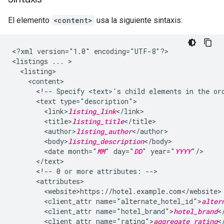
El elemento
<content>
usa la siguiente sintaxis:
<?xml
version="1.0"
encoding="UTF-8"?>

<listings
...
<!--
Specify
<text>'s
child
elements
in
the
or
<text
<link>
listing_link
<title>
listing_title
<author>
listing_author
<body>
listing_description
<date
month="
MM
"
day="
DD
"
year="
YYYY
<!--
0
or
more
attributes:
<client_attr
name="alternate_hotel_id">
alter
<client_attr
name="hotel_brand">
hotel_brand
<client_attr
name="rating">
aggregate_rating