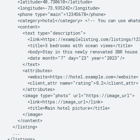
<phone
<category>hotel</category>
<!--
You
can
use
what
<text
<title>3
bedrooms
with
ocean
<body>Stay
in
this
newly
renovated
3BR
house
<date
month="7"
day="23"
<client_attr
<image
type="photo"
<title>Main
hotel
...

</listings>
