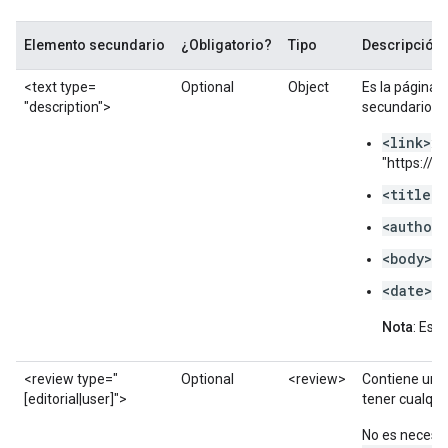
Elemento secundario
¿Obligatorio?
Tipo
Descripción
<text
type=
Optional
Object
Es la página 
"description">
secundarios:
<link>
: E
"https://"
<title>
:
<author>
<body>
: 
<date>
: 
Nota
: Est
<review
type=
"
Optional
<review>
Contiene una 
[editorial|
user]">
tener cualqui
No es necesar