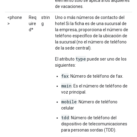
elemento solo se aplica a los alquileres
de vacaciones.
<phone
Req
strin
Uno o más números de contacto del
>
uire
g
hotel Si la ficha es de una sucursal de
d*
la empresa, proporciona el número de
teléfono específico de la ubicación de
la sucursal (no el número de teléfono
de la sede central).
type
El atributo
puede ser uno de los
siguientes:
fax
: Número de teléfono de fax.
main
: Es el número de teléfono de
voz principal.
mobile
: Número de teléfono
celular
tdd
: Número de teléfono del
dispositivo de telecomunicaciones
para personas sordas (TDD).