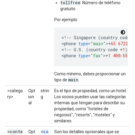
tollfree
: Número de teléfono
gratuito.
Por ejemplo:
<
!
--
Singapore
(
country
code
+
<
phone
type
=
"main"
>
+
65
6722
-
23
<
!
--
U
.
S
.
(
country
code
+
1
)
--
<
phone
type
=
"fax"
>
+
1
408
-
555
-
1
Como mínimo, debes proporcionar un
main
tipo de
.
<catego
Opt
strin
Es el tipo de propiedad, como un hotel.
ry>
ion
g
Los socios pueden usar las categorías
al
internas que tengan para describir su
propiedad, como "hoteles de
negocios", "resorts", "moteles" y
similares.
<conte
<co
Opt
Son los detalles opcionales que se