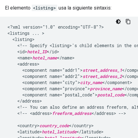
El elemento
<listing>
usa la siguiente sintaxis:
<?xml
version="1.0"
encoding="UTF-8"?>

<listings
...
<!--
Specify
<listing>'s
child
elements
in
the
o
<id>
hotel_ID
<name>
hotel_name
<component
name="addr1">
street_address_1
<component
name="addr2">
street_address_2
<component
name="city">
city_name
<component
name="province">
province_name
<component
name="postal_code">
postal_code
<!--
You
can
also
define
an
address
freeform,
al
<!--
<address>
freeform_address
</address>
-->

<country>
country_code
<latitude>
hotel_latitude
<longitude>
hotel_longitude