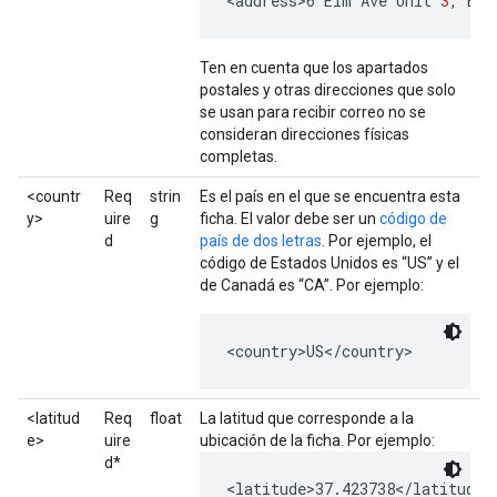
<
address>6
Elm
Ave
Unit
3
,
Bos
Ten en cuenta que los apartados
postales y otras direcciones que solo
se usan para recibir correo no se
consideran direcciones físicas
completas.
<countr
Req
strin
Es el país en el que se encuentra esta
y>
uire
g
ficha. El valor debe ser un
código de
d
país de dos letras
. Por ejemplo, el
código de Estados Unidos es “US” y el
de Canadá es “CA”. Por ejemplo:
<country>US</country>
<latitud
Req
float
La latitud que corresponde a la
e>
uire
ubicación de la ficha. Por ejemplo:
d*
<latitude>37.423738</latitude>