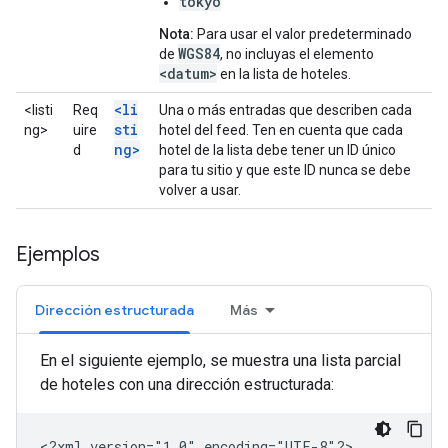
tokyo
Nota:
Para usar el valor predeterminado
WGS84
de
, no incluyas el elemento
<datum>
en la lista de hoteles.
<li
<listi
Req
Una o más entradas que describen cada
sti
ng>
uire
hotel del feed. Ten en cuenta que cada
ng>
d
hotel de la lista debe tener un ID único
para tu sitio y que este ID nunca se debe
volver a usar.
Ejemplos
Dirección estructurada
Más
En el siguiente ejemplo, se muestra una lista parcial
de hoteles con una dirección estructurada:
<?xml
version="1.0"
encoding="UTF-8"?>
