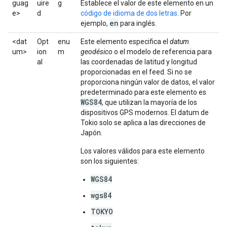
guag
uire
g
Establece el valor de este elemento en un
e>
d
código de idioma de dos letras
. Por
en
ejemplo,
para inglés.
<dat
Opt
enu
Este elemento especifica el
datum
um>
ion
m
geodésico
o el modelo de referencia para
al
las coordenadas de latitud y longitud
proporcionadas en el feed. Si no se
proporciona ningún valor de datos, el valor
predeterminado para este elemento es
WGS84
, que utilizan la mayoría de los
dispositivos GPS modernos. El datum de
Tokio solo se aplica a las direcciones de
Japón.
Los valores válidos para este elemento
son los siguientes:
WGS84
wgs84
TOKYO