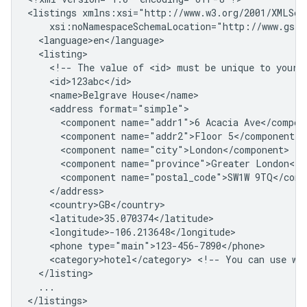
<listings
<!--
The
value
of
<id>
must
be
unique
to
your
<name>Belgrave
<address
<component
name="addr1">6
Acacia
<component
name="addr2">Floor
<component
<component
name="province">Greater
<component
name="postal_code">SW1W
<phone
<category>hotel</category>
<!--
You
can
use
wh
...

</listings>
