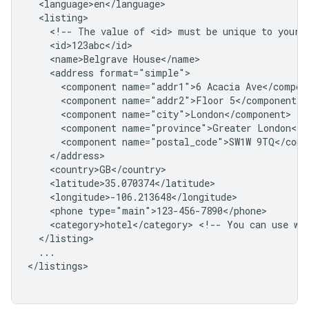
<!--
The
value
of
<id>
must
be
unique
to
your
<name>Belgrave
<address
<component
name="addr1">6
Acacia
<component
name="addr2">Floor
<component
<component
name="province">Greater
<component
name="postal_code">SW1W
<phone
<category>hotel</category>
<!--
You
can
use
wh
...

</listings>
