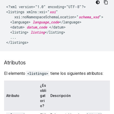
<?xml
version="1.0"
encoding="UTF-8"?>

<listings
xmlns:xsi="
xsi
xsi:noNamespaceSchemaLocation="
schema_xsd
<language>
language_code
<datum>
datum_code
<listing>
listing
...

Atributos
El elemento
<listings>
tiene los siguientes atributos:
¿Es
obli
Atributo
gat
Descripción
ori
o?