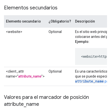
Elementos secundarios
Elemento secundario
¿Obligatorio?
Descripción
<website>
Optional
Es el sitio web principa
colocarse antes del p
Ejemplo:
<website>https
<client_attr
Optional
Es una característica o
name="
attribute_name
">
que se puede especifi
attribute_name
para
Valores para el marcador de posición
attribute
_
name