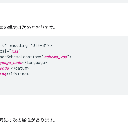
素の構文は次のとおりです。
1.0"
encoding="UTF-8"?>

xsi="
xsi
aceSchemaLocation="
schema_xsd
guage_code
_code
ing
素には次の属性があります。