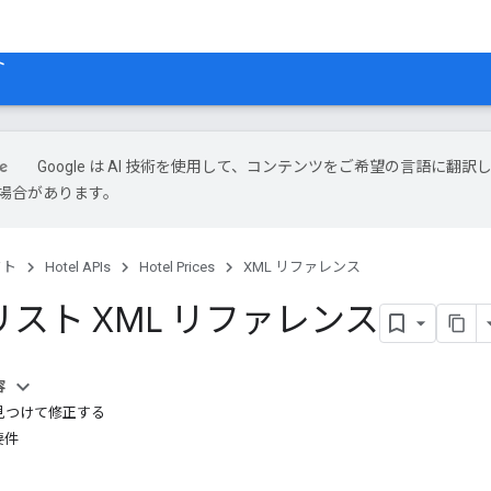
ト
Google は AI 技術を使用して、コンテンツをご希望の言語に翻訳
場合があります。
クト
Hotel APIs
Hotel Prices
XML リファレンス
スト XML リファレンス
容
見つけて修正する
要件