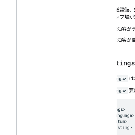
壁、水道設備、
のキャンプ場が
宿泊客が
宿泊客が自
<listing
<listings>
は
<listings>
要
+ 
<listings>
    + <language>

    + <datum>
