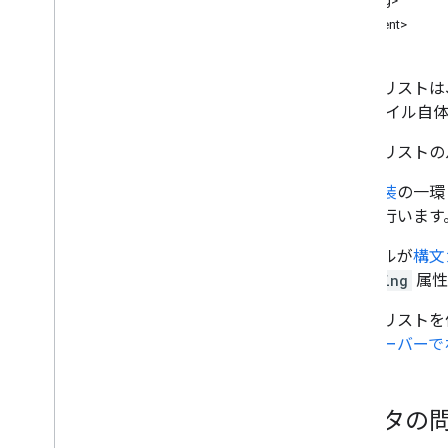
<listing>
<content>
ホテルリスト
は
ト ファイル自
ホテルリストの
初期実装
の一環
削除を行います
ファイルが
構文
encoding
属性
ホテルリストを
社のサーバーで
データの