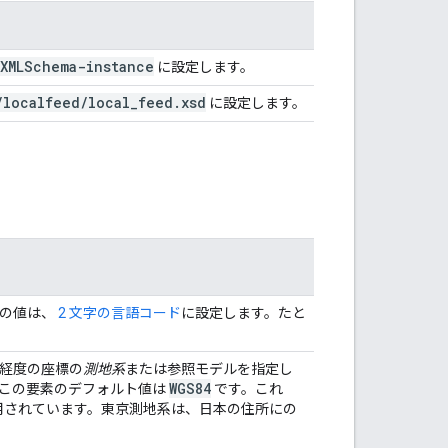
XMLSchema-instance
に設定します。
/
localfeed
/
local
_
feed
.
xsd
に設定します。
の値は、
2 文字の言語コード
に設定します。たと
経度の座標の
測地系
または参照モデルを指定し
WGS84
、この要素のデフォルト値は
です。これ
使用されています。東京測地系は、日本の住所にの