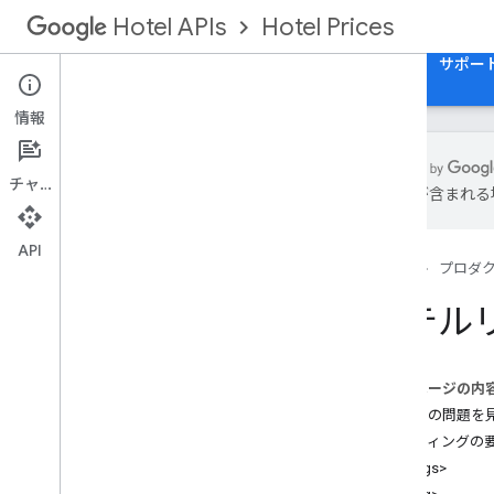
Hotel Prices
Hotel APIs
ガイド
API リファレンス
XML リファレンス
サポー
情報
チャット
は誤りが含まれる
ホテルリスト
空室状況、料金、在庫（ARI）
API
ホーム
プロダ
料金と客室在庫（トランザクション）
料金ルール
ホテルリ
クエリ メッセージとヒント メッセージ
日時形式
国コード
このページの内
データの問題を
リスティングの
<listings>