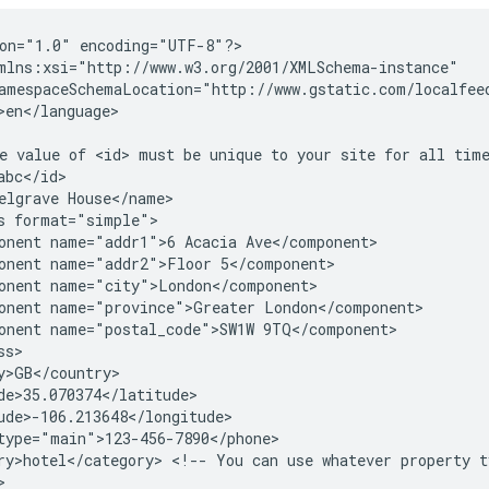
on="1.0"
encoding="UTF-8"?>

e
value
of
<id>
must
be
unique
to
your
site
for
all
tim
elgrave
s
onent
name="addr1">6
Acacia
onent
name="addr2">Floor
onent
onent
name="province">Greater
onent
name="postal_code">SW1W
ry>hotel</category>
<!--
You
can
use
whatever
property
t