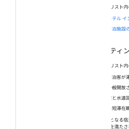
ホテルリスト内
ホテル 
宿泊施設
リスティ
ホテルリスト内
宿泊客が
一般開放
壁と水道
最短滞在期
対象外となる
宿
の条件を満たさ