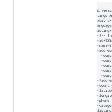
<?xml
versi
<listings
<!--
Th
<name>B
<addres
<comp
<comp
<comp
<comp
<comp
<phone
<catego