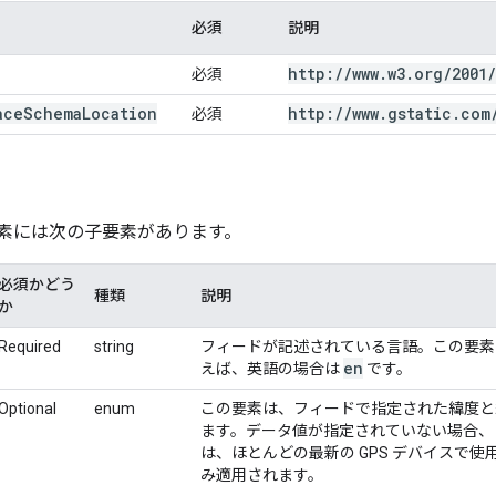
必須
説明
http:
/
/
www
.
w3
.
org
/
2001
/
必須
ace
Schema
Location
http:
/
/
www
.
gstatic
.
com
必須
素には次の子要素があります。
必須かどう
種類
説明
か
Required
string
フィードが記述されている言語。この要素
en
えば、英語の場合は
です。
Optional
enum
この要素は、フィードで指定された緯度と
ます。データ値が指定されていない場合
は、ほとんどの最新の GPS デバイスで
み適用されます。