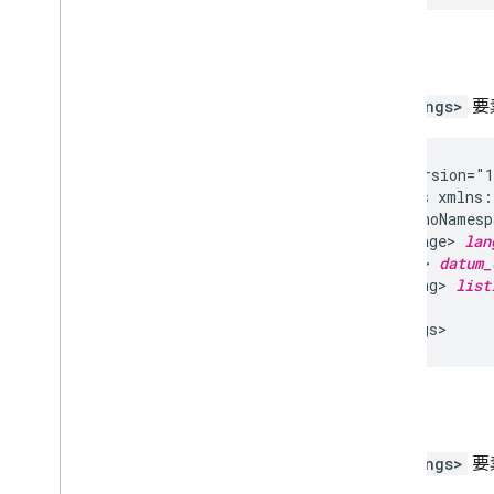
構文
<listings>
要
<?xml
version="
<listings
xmlns:
xsi:noNamesp
<language>
lan
<datum>
datum
<listing>
list
...

属性
<listings>
要