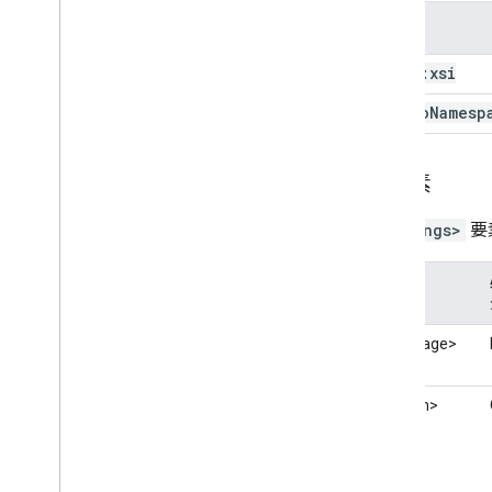
属性
xmlns:xsi
xsi:no
Namesp
子要素
<listings>
要
子要素
<language>
<datum>