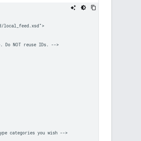
e.
Do
NOT
reuse
IDs.
ype
categories
you
wish