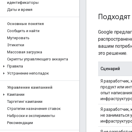
идентификаторы
Даты и время
Подходят 
Основные понятия
Сообщить и найти
Google предлаг
Мутировать
распространенн
Этикетки
вашим потребн
Массовая загрузка
это решение.
Скрипты управляющего аккаунта
Правила
Сценарий
Устранение неполадок
Я разработчик,
продукт или инт
Управление кампанией
опыт написания
Кампании
инфраструктуро
Таргетинг кампании
Стратегии назначения ставок
Я разработчик,
не заниматься 
Наброски и эксперименты
инфраструктуро
Рекомендации
Я не разработчи