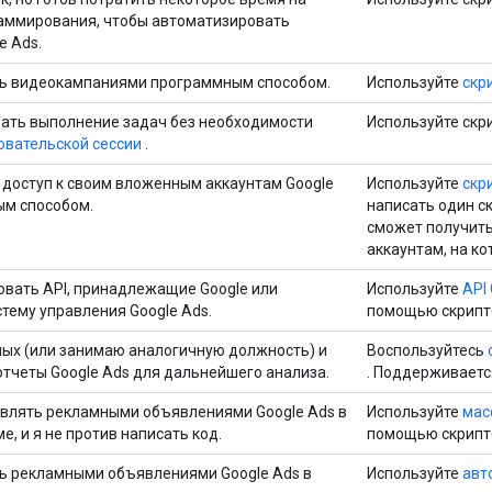
аммирования, чтобы автоматизировать
e Ads.
ть видеокампаниями программным способом.
Используйте
скр
вать выполнение задач без необходимости
Используйте скри
овательской сессии
.
ь доступ к своим вложенным аккаунтам Google
Используйте
скр
ым способом.
написать один ск
сможет получить
аккаунтам, на к
ровать API, принадлежащие Google или
Используйте
API
стему управления Google Ads.
помощью скрипто
ных (или занимаю аналогичную должность) и
Воспользуйтесь
 отчеты Google Ads для дальнейшего анализа.
. Поддерживает
влять рекламными объявлениями Google Ads в
Используйте
мас
, и я не против написать код.
помощью скрипто
ть рекламными объявлениями Google Ads в
Используйте
авт