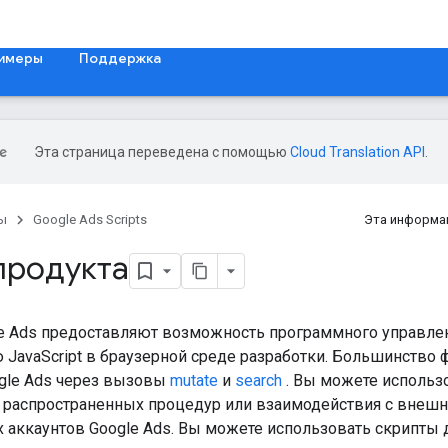
римеры
Поддержка
Эта страница переведена с помощью
Cloud Translation API
.
ы
Google Ads Scripts
Эта информа
продукта
e Ads предоставляют возможность программного управлен
 JavaScript в браузерной среде разработки. Большинство 
ogle Ads через вызовы
mutate
и
search
. Вы можете использ
 распространенных процедур или взаимодействия с внеш
х аккаунтов Google Ads. Вы можете использовать скрипты