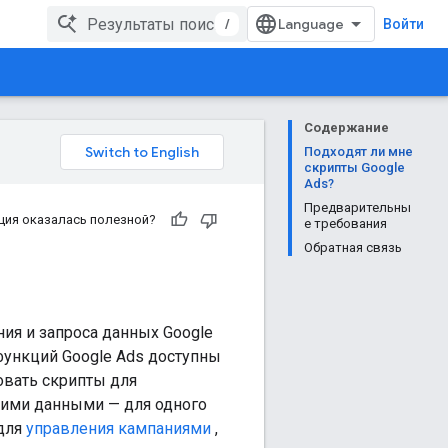
/
Войти
Содержание
Подходят ли мне
скрипты Google
Ads?
Предварительны
ция оказалась полезной?
е требования
Обратная связь
ия и запроса данных Google
функций Google Ads доступны
овать скрипты для
ними данными — для одного
 для
управления кампаниями
,