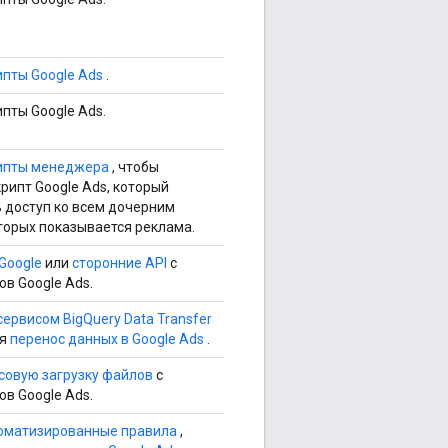
ипты Google Ads
.
пты Google Ads.
ипты менеджера
, чтобы
рипт Google Ads, который
 доступ ко всем дочерним
оторых показывается реклама.
 Google
или
сторонние API
с
в Google Ads.
сервисом BigQuery Data Transfer
ся
перенос данных в Google Ads
.
совую загрузку файлов
с
в Google Ads.
оматизированные правила
,