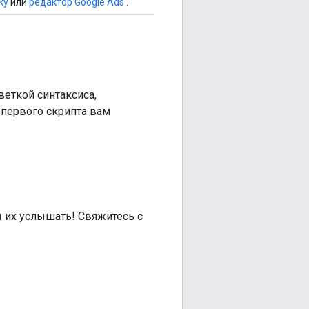
ку
или
редактор Google Ads
.
веткой синтаксиса,
 первого скрипта вам
ы их услышать! Свяжитесь с