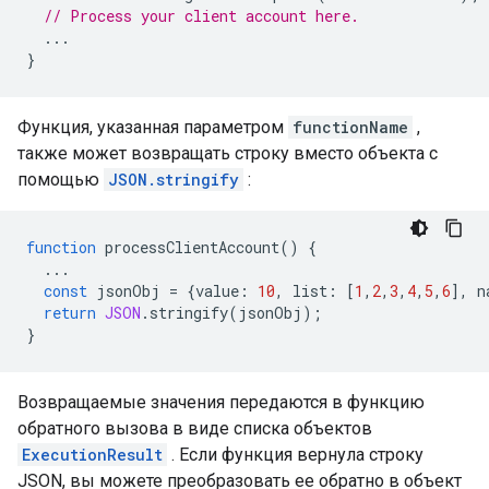
// Process your client account here.
...
}
Функция, указанная параметром
functionName
,
также может возвращать строку вместо объекта с
помощью
JSON.stringify
:
function
processClientAccount
()
{
...
const
jsonObj
=
{
value
:
10
,
list
:
[
1
,
2
,
3
,
4
,
5
,
6
],
n
return
JSON
.
stringify
(
jsonObj
);
}
Возвращаемые значения передаются в функцию
обратного вызова в виде списка объектов
ExecutionResult
. Если функция вернула строку
JSON, вы можете преобразовать ее обратно в объект