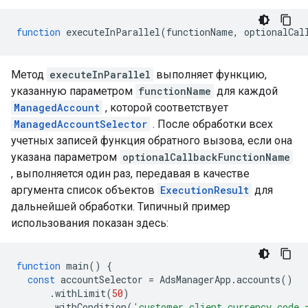
function
executeInParallel
(
functionName
,
optionalCal
Метод
executeInParallel
выполняет функцию,
указанную параметром
functionName
для каждой
ManagedAccount
, которой соответствует
ManagedAccountSelector
. После обработки всех
учетных записей функция обратного вызова, если она
указана параметром
optionalCallbackFunctionName
, выполняется один раз, передавая в качестве
аргумента список объектов
ExecutionResult
для
дальнейшей обработки. Типичный пример
использования показан здесь:
function
main
()
{
const
accountSelector
=
AdsManagerApp
.
accounts
()
.
withLimit
(
50
)
.
withCondition
(
'customer_client.currency_code 