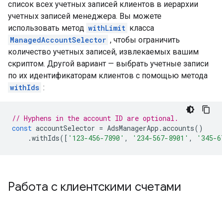
список всех учетных записей клиентов в иерархии
учетных записей менеджера. Вы можете
использовать метод
withLimit
класса
ManagedAccountSelector
, чтобы ограничить
количество учетных записей, извлекаемых вашим
скриптом. Другой вариант — выбрать учетные записи
по их идентификаторам клиентов с помощью метода
withIds
:
// Hyphens in the account ID are optional.
const
accountSelector
=
AdsManagerApp
.
accounts
()
.
withIds
([
'123-456-7890'
,
'234-567-8901'
,
'345-6
Работа с клиентскими счетами