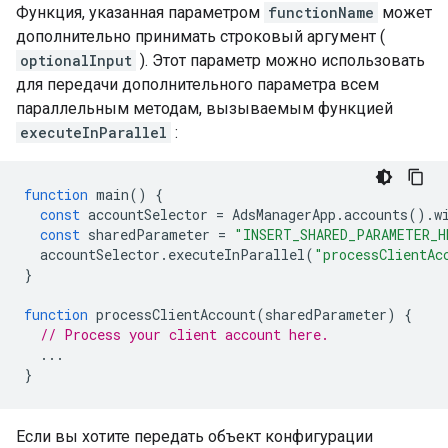
Функция, указанная параметром
functionName
может
дополнительно принимать строковый аргумент (
optionalInput
). Этот параметр можно использовать
для передачи дополнительного параметра всем
параллельным методам, вызываемым функцией
executeInParallel
:
function
main
()
{
const
accountSelector
=
AdsManagerApp
.
accounts
().
w
const
sharedParameter
=
"INSERT_SHARED_PARAMETER_H
accountSelector
.
executeInParallel
(
"processClientAc
}
function
processClientAccount
(
sharedParameter
)
{
// Process your client account here.
...
}
Если вы хотите передать объект конфигурации