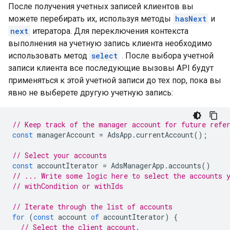
После получения учетных записей клиентов вы
можете перебирать их, используя методы
hasNext
и
next
итератора. Для переключения контекста
выполнения на учетную запись клиента необходимо
использовать метод
select
. После выбора учетной
записи клиента все последующие вызовы API будут
применяться к этой учетной записи до тех пор, пока вы
явно не выберете другую учетную запись:
// Keep track of the manager account for future refe
const
managerAccount
=
AdsApp
.
currentAccount
();
// Select your accounts
const
accountIterator
=
AdsManagerApp
.
accounts
()
// ... Write some logic here to select the accounts 
// withCondition or withIds
// Iterate through the list of accounts
for
(
const
account
of
accountIterator
)
{
// Select the client account.