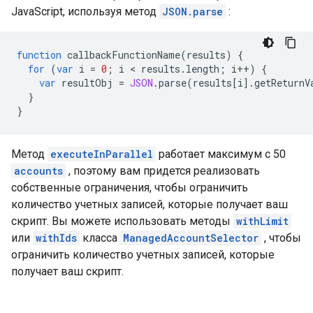
JavaScript, используя метод
JSON.parse
:
function
callbackFunctionName
(
results
)
{
for
(
var
i
=
0
;
i
 < 
results
.
length
;
i
++
)
{
var
resultObj
=
JSON
.
parse
(
results
[
i
].
getReturnV
}
}
Метод
executeInParallel
работает максимум с 50
accounts
, поэтому вам придется реализовать
собственные ограничения, чтобы ограничить
количество учетных записей, которые получает ваш
скрипт. Вы можете использовать методы
withLimit
или
withIds
класса
ManagedAccountSelector
, чтобы
ограничить количество учетных записей, которые
получает ваш скрипт.