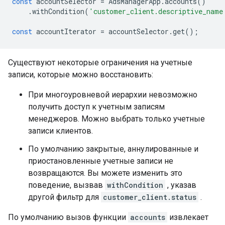
const
accountSelector
=
AdsManagerApp
.
accounts
()
.
withCondition
(
'customer_client.descriptive_name
const
accountIterator
=
accountSelector
.
get
();
Существуют некоторые ограничения на учетные
записи, которые можно восстановить:
При многоуровневой иерархии невозможно
получить доступ к учетным записям
менеджеров. Можно выбрать только учетные
записи клиентов.
По умолчанию закрытые, аннулированные и
приостановленные учетные записи не
возвращаются. Вы можете изменить это
поведение, вызвав
withCondition
, указав
другой фильтр для
customer_client.status
.
По умолчанию вызов функции
accounts
извлекает