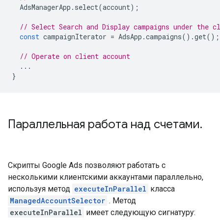
AdsManagerApp
.
select
(
account
);
// Select Search and Display campaigns under the c
const
campaignIterator
=
AdsApp
.
campaigns
().
get
();
// Operate on client account
...
}
Параллельная работа над счетами
.
Скрипты Google Ads позволяют работать с
несколькими клиентскими аккаунтами параллельно,
используя метод
executeInParallel
класса
ManagedAccountSelector
. Метод
executeInParallel
имеет следующую сигнатуру: