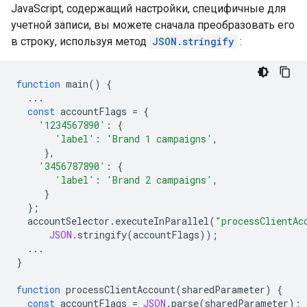
JavaScript, содержащий настройки, специфичные для
учетной записи, вы можете сначала преобразовать его
в строку, используя метод
JSON.stringify
:
function
main
()
{
...
const
accountFlags
=
{
'1234567890'
:
{
'label'
:
'Brand 1 campaigns'
,
},
'3456787890'
:
{
'label'
:
'Brand 2 campaigns'
,
}
};
accountSelector
.
executeInParallel
(
"processClientAc
JSON
.
stringify
(
accountFlags
));
...
}
function
processClientAccount
(
sharedParameter
)
{
const
accountFlags
=
JSON
.
parse
(
sharedParameter
);