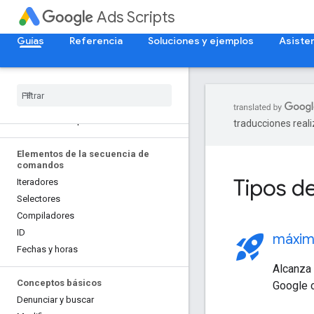
Ads Scripts
Guías
Referencia
Soluciones y ejemplos
Asiste
Introducción
Descripción general del producto
Comenzar
Autorización
Modo de vista previa
traducciones real
Elementos de la secuencia de
comandos
Tipos 
Iteradores
Selectores
Compiladores
ID
rocket_launch
máxim
Fechas y horas
Alcanza 
Conceptos básicos
Google 
Denunciar y buscar