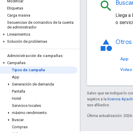
Modificar
search
Busca
Etiquetas
Llega a
Carga masiva
o servic
Secuencias de comandos de la cuenta
de administrador
Lineamientos
category
Otros
Solución de problemas
Administración de campañas
App
Campañas
Video
Tipos de campaña
App
Generación de demanda
Pantalla
Salvo que se indique lo con
Hotel
sujetos a la
licencia Apach
sus afiliados.
Servicios locales
máximo rendimiento
Última actualización: 2026
Buscar
Compras