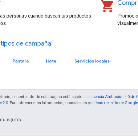
shopping_cart
r
Compr
 las personas cuando buscan tus productos
Promocio
ios.
visualmen
 tipos de campaña
Pantalla
Hotel
Servicios locales
trario, el contenido de esta página está sujeto a la
licencia Atribución 4.0 d
e 2.0
. Para obtener más información, consulta las
políticas del sitio de Googl
-01-06 (UTC)