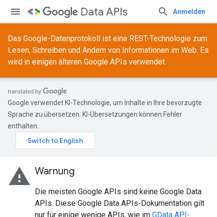
Data APIs
Anmelden
Das Google-Datenprotokoll ist eine REST-Technologie zum
Lesen, Schreiben und Ändern von Informationen im Web. Es
wird in einigen älteren Google APIs verwendet.
Google verwendet KI-Technologie, um Inhalte in Ihre bevorzugte
Sprache zu übersetzen. KI-Übersetzungen können Fehler
enthalten.
warning
Warnung
Die meisten Google APIs sind keine Google Data
APIs. Diese Google Data APIs-Dokumentation gilt
nur für einige wenige APIs, wie im
GData API-