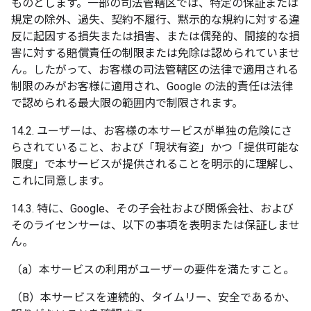
ものとします。一部の司法管轄区では、特定の保証または
規定の除外、過失、契約不履行、黙示的な規約に対する違
反に起因する損失または損害、または偶発的、間接的な損
害に対する賠償責任の制限または免除は認められていませ
ん。したがって、お客様の司法管轄区の法律で適用される
制限のみがお客様に適用され、Google の法的責任は法律
で認められる最大限の範囲内で制限されます。
14.2. ユーザーは、お客様の本サービスが単独の危険にさ
らされていること、および「現状有姿」かつ「提供可能な
限度」で本サービスが提供されることを明示的に理解し、
これに同意します。
14.3. 特に、Google、その子会社および関係会社、および
そのライセンサーは、以下の事項を表明または保証しませ
ん。
（a）本サービスの利用がユーザーの要件を満たすこと。
（B）本サービスを連続的、タイムリー、安全であるか、