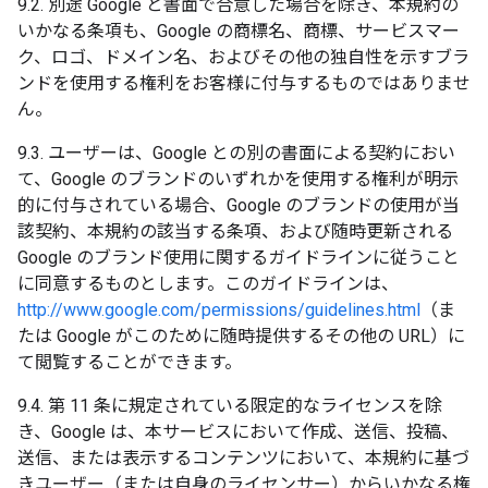
9.2. 別途 Google と書面で合意した場合を除き、本規約の
いかなる条項も、Google の商標名、商標、サービスマー
ク、ロゴ、ドメイン名、およびその他の独自性を示すブラ
ンドを使用する権利をお客様に付与するものではありませ
ん。
9.3. ユーザーは、Google との別の書面による契約におい
て、Google のブランドのいずれかを使用する権利が明示
的に付与されている場合、Google のブランドの使用が当
該契約、本規約の該当する条項、および随時更新される
Google のブランド使用に関するガイドラインに従うこと
に同意するものとします。このガイドラインは、
http://www.google.com/permissions/guidelines.html
（ま
たは Google がこのために随時提供するその他の URL）に
て閲覧することができます。
9.4. 第 11 条に規定されている限定的なライセンスを除
き、Google は、本サービスにおいて作成、送信、投稿、
送信、または表示するコンテンツにおいて、本規約に基づ
きユーザー（または自身のライセンサー）からいかなる権