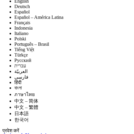
English
Deutsch
Español
Español – América Latina
Français
Indonesia
Italiano
Polski
Português – Brasil
Tiếng Việt
Türkçe
Русский
עברית
العربيّة
فارسی
हिंदी
বাংলা
ภาษาไทย
中文 – 简体
中文 – 繁體
日本語
한국어
प्रवेश करें