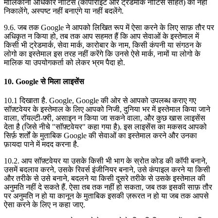
मालिकाना अधिकार नोटिस (कॉपीराइट और ट्रेडमार्क नोटिस सहित) को नहीं
निकालेंगे, अस्पष्ट नहीं बनाएंगे या नहीं बदलेंगे.
9.6. जब तक Google ने आपको लिखित रूप में ऐसा करने के लिए साफ़ तौर पर
अधिकृत न किया हो, तब तक आप सहमत हैं कि आप सेवाओं के इस्तेमाल में
किसी भी ट्रेडमार्क, सेवा मार्क, कारोबार के नाम, किसी कंपनी या संगठन के
लोगो का इस्तेमाल इस तरह नहीं करेंगे कि उनसे ऐसे मार्क, नामों या लोगो के
मालिक या उपयोगकर्ता को लेकर भ्रम पैदा हो.
10. Google से मिला लाइसेंस
10.1 दिखाता है. Google, Google की ओर से आपको उपलब्ध कराए गए
सॉफ़्टवेयर के इस्तेमाल के लिए आपको निजी, दुनिया भर में इस्तेमाल किया जाने
वाला, रॉयल्टी-फ़्री, असाइन न किया जा सकने वाला, और कुछ खास लाइसेंस
देता है (जिसे नीचे "सॉफ़्टवेयर" कहा गया है). इस लाइसेंस का मकसद आपको
सिर्फ़ शर्तों के मुताबिक Google की सेवाओं का इस्तेमाल करने और उनका
फ़ायदा पाने में मदद करना है.
10.2. आप सॉफ़्टवेयर या उसके किसी भी भाग के स्रोत कोड की कॉपी बनाने,
उसमें बदलाव करने, उसके रिवर्स इंजीनियर बनाने, उसे कंपाइल करने या किसी
और तरीके से उसे बनाने, बदलने या किसी दूसरे तरीके से उसके इस्तेमाल की
अनुमति नहीं दे सकते हैं. ऐसा तब तक नहीं हो सकता, जब तक इसकी साफ़ तौर
पर अनुमति न हो या कानून के मुताबिक इसकी ज़रूरत न हो या जब तक आपसे
ऐसा करने के लिए न कहा जाए.