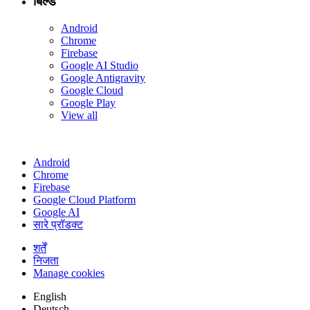
बिल्ड
Android
Chrome
Firebase
Google AI Studio
Google Antigravity
Google Cloud
Google Play
View all
Android
Chrome
Firebase
Google Cloud Platform
Google AI
सारे प्रॉडक्ट
शर्तें
निजता
Manage cookies
English
Deutsch