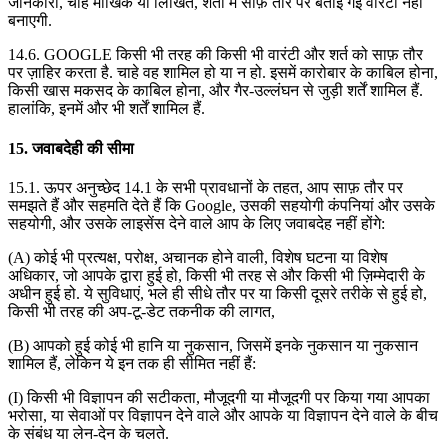
जानकारी, चाहे मौखिक या लिखित, शर्तों में साफ़ तौर पर बताई गई वारंटी नहीं
बनाएगी.
14.6. GOOGLE किसी भी तरह की किसी भी वारंटी और शर्त को साफ़ तौर
पर ज़ाहिर करता है. चाहे वह शामिल हो या न हो. इसमें कारोबार के काबिल होना,
किसी खास मकसद के काबिल होना, और गैर-उल्लंघन से जुड़ी शर्तें शामिल हैं.
हालांकि, इनमें और भी शर्तें शामिल हैं.
15. जवाबदेही की सीमा
15.1. ऊपर अनुच्छेद 14.1 के सभी प्रावधानों के तहत, आप साफ़ तौर पर
समझते हैं और सहमति देते हैं कि Google, उसकी सहयोगी कंपनियां और उसके
सहयोगी, और उसके लाइसेंस देने वाले आप के लिए जवाबदेह नहीं होंगे:
(A) कोई भी प्रत्यक्ष, परोक्ष, अचानक होने वाली, विशेष घटना या विशेष
अधिकार, जो आपके द्वारा हुई हो, किसी भी तरह से और किसी भी ज़िम्मेदारी के
अधीन हुई हो. ये सुविधाएं, भले ही सीधे तौर पर या किसी दूसरे तरीके से हुई हो,
किसी भी तरह की अप-टू-डेट तकनीक की लागत,
(B) आपको हुई कोई भी हानि या नुकसान, जिसमें इनके नुकसान या नुकसान
शामिल हैं, लेकिन ये इन तक ही सीमित नहीं हैं:
(I) किसी भी विज्ञापन की सटीकता, मौजूदगी या मौजूदगी पर किया गया आपका
भरोसा, या सेवाओं पर विज्ञापन देने वाले और आपके या विज्ञापन देने वाले के बीच
के संबंध या लेन-देन के चलते.