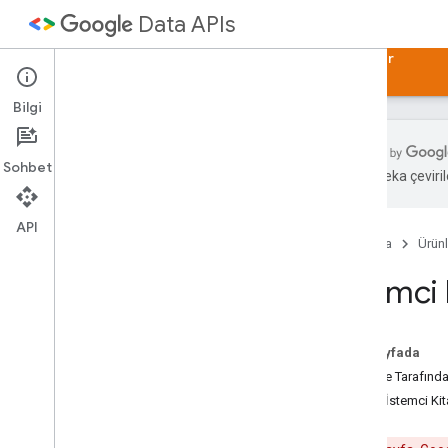
Data APIs
Ana Sayfa
Rehberler
Örnekler
Makaleler
Bilgi
Sohbet
Yapay zeka çevirile
Google Veri API'leri
API Dizini
API
Ana Sayfa
Ürünl
İstemci Kitaplığı İndirmeleri
İstemci 
Google Veri Protokolü
Geliştirici Kılavuzu
JSON Alt Türü
Bu sayfada
Toplu İşleme
Google Tarafından
Harici İstemci Kit
Protokol Sürümü 2
.
0
Protokol Temel Bilgileri