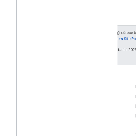
Aksi belirtilmediği sürece 
Google Developers Site Poli
Son güncelleme tarihi: 202
Etkileşim
Google Developer Program
Google Developer Groups
Google Developer Experts
Accelerators
Google Cloud & NVIDIA