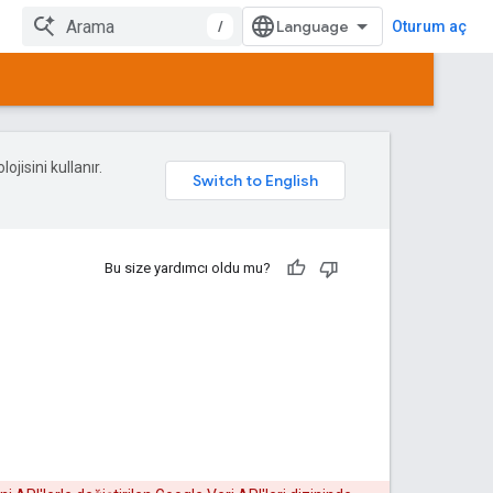
/
Oturum aç
ojisini kullanır.
Bu size yardımcı oldu mu?