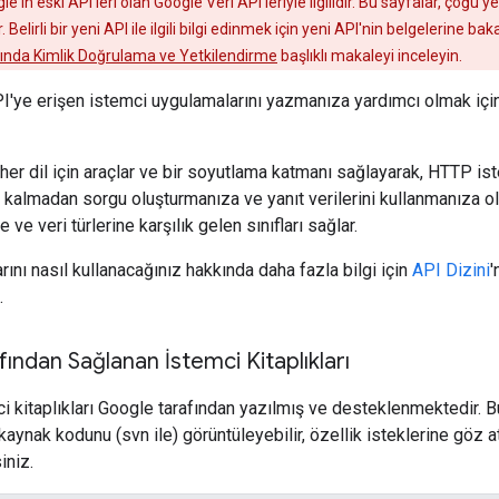
le'ın eski API'leri olan Google Veri API'leriyle ilgilidir. Bu sayfalar, çoğu ye
ir. Belirli bir yeni API ile ilgili bilgi edinmek için yeni API'nin belgelerine b
ında Kimlik Doğrulama ve Yetkilendirme
başlıklı makaleyi inceleyin.
I'ye erişen istemci uygulamalarını yazmanıza yardımcı olmak için 
 her dil için araçlar ve bir soyutlama katmanı sağlayarak, HTTP is
kalmadan sorgu oluşturmanıza ve yanıt verilerini kullanmanıza olan
 ve veri türlerine karşılık gelen sınıfları sağlar.
arını nasıl kullanacağınız hakkında daha fazla bilgi için
API Dizini
'
.
ından Sağlanan İstemci Kitaplıkları
i kitaplıkları Google tarafından yazılmış ve desteklenmektedir. Bu
kaynak kodunu (svn ile) görüntüleyebilir, özellik isteklerine göz at
iniz.