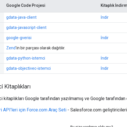
Google Code Projesi
Kitaplık İndir
gdata-java-client
İndir
gdata-javascript-client
google-gverisi
İndir
Zend
'in bir parçası olarak dağıtılır.
gdata-python-istemci
İndir
gdata-objectivec-istemci
İndir
i Kitaplıkları
i kitaplıkları Google tarafından yazılmamış ve Google tarafında
i API'leri için Force.com Araç Seti
- Salesforce.com geliştiricileri
Bu size yardımcı oldu mu?