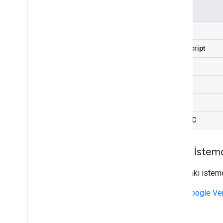
Devam Ettirilebilir Yükleme
Java
JavaScript
.NET
PHP
Python
Amaç-C
Harici İstemc
Aşağıdaki istemc
Google Ver