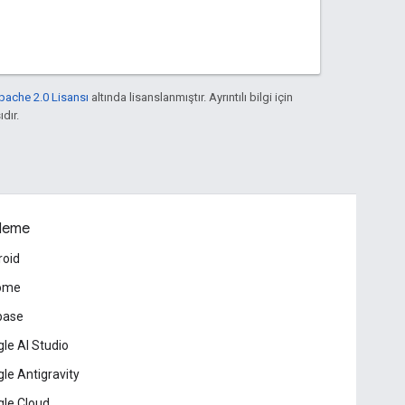
pache 2.0 Lisansı
altında lisanslanmıştır. Ayrıntılı bilgi için
ıdır.
leme
roid
ome
base
le AI Studio
le Antigravity
le Cloud