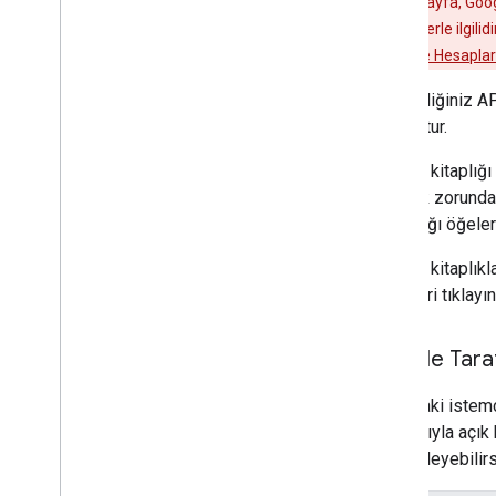
Uyarı
: Bu sayfa, Goog
Protokol Referansı
listelenen API'lerle ilgilid
Yaygın Öğeler
bilgi için
Google Hesaplar
En sevdiğiniz AP
Protokol Sürümü 1
.
0
mevcuttur.
Protokol Temel Bilgileri
Protokol Referansı
İstemci kitaplığı
Yaygın Öğeler
işlemek zorunda 
kullandığı öğelere
Kimlik doğrulama
Genel bakış
İstemci kitaplıkl
Client
Login
belgeleri tıklayın
OAuth
Auth
Sub'a Genel Bakış
Google Taraf
Java
Script'te Auth
Sub
Action
Script'te Auth
Sub
Aşağıdaki istemc
Dolayısıyla açık 
Diğer Konular
görüntüleyebilirs
JS İstemci Kitaplığı'nı kullanma