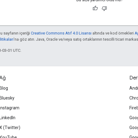
bu sayfanın içeriği
Creative Commons Atıf 4.0 Lisansı
altında ve kod örnekleri
A
tikaları
'na göz atın. Java, Oracle ve/veya satış ortaklarının tescilli ticari markas
3-03-01 UTC.
Ağ
Der
Blog
And
Bluesky
Chr
Instagram
Fire
LinkedIn
Goog
X (Twitter)
Goog
YouTube
Goog