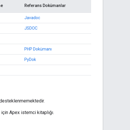
me
Referans Dokümanlar
Javadoc
JSDOC
PHP Dokümanı
PyDok
n desteklenmemektedir.
 için Apex istemci kitaplığı.