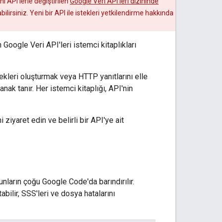
ni API'lerle değiştirilen
Google Veri API'leri dizininde
akabilirsiniz. Yeni bir API ile istekleri yetkilendirme hakkında
Google Veri API'leri istemci kitaplıkları
tekleri oluşturmak veya HTTP yanıtlarını elle
ak tanır. Her istemci kitaplığı, API'nin
ni ziyaret edin ve belirli bir API'ye ait
nların çoğu Google Code'da barındırılır.
abilir, SSS'leri ve dosya hatalarını