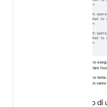
  </entry>

  <entry>

    <batch:opera
    ... what to d
  </entry>

  <entry>

    <batch:opera
    ... what to q
  </entry>

</feed>
Il servizio esegu
per valutare l'es
Il servizio tenta
batch non vanno 
Invio di