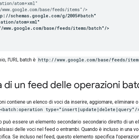
ation/atom+xml"

/www.google.com/base/feeds/items"/>

tp://schemas.google.com/g/2005#batch"

ation/atom+xml"

//www.google.com/base/feeds/items/batch"/>
io, l'URL batch è
http://www.google.com/base/feeds/item
a di un feed delle operazioni ba
ni contiene un elenco di voci da inserire, aggiornare, eliminare 
<batch:operation type="insert|update|delete|query"/
 può essere un elemento secondario secondario diretto di un 
ualsiasi delle voci nel feed o entrambi. Quando è incluso in una v
ifica. Se incluso nel feed, questo elemento specifica l'operazio