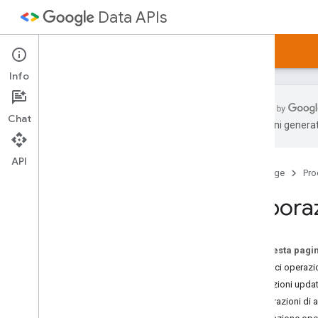
Data APIs
Home page
Guide
Esempi
Articoli
Info
Chat
traduzioni generat
API di dati di Google
Directory API
API
Home page
Pro
Download della libreria client
Elabora
Protocollo dati di Google
Guida per gli sviluppatori
Tipo di testo alternativo JSON
Su questa pagi
Elaborazione batch
Inserisci operazi
Operazioni upda
Protocollo versione 2
.
0
Operazioni di 
Nozioni di base sul protocollo