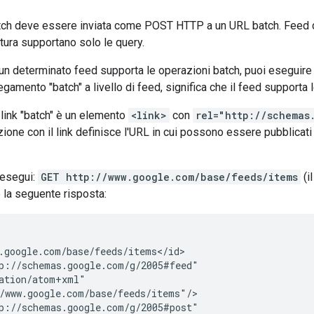
atch deve essere inviata come POST HTTP a un URL batch. Feed d
ttura supportano solo le query.
un determinato feed supporta le operazioni batch, puoi eseguire 
egamento "batch" a livello di feed, significa che il feed supporta 
 link "batch" è un elemento
<link>
con
rel="http://schemas
zione con il link definisce l'URL in cui possono essere pubblicat
 esegui:
GET http://www.google.com/base/feeds/items
(i
e la seguente risposta:
.google.com/base/feeds/items</id>

p://schemas.google.com/g/2005#feed"

ation/atom+xml"

/www.google.com/base/feeds/items"/>

p://schemas.google.com/g/2005#post"
