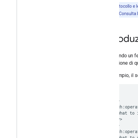
Caricamento ripristinabile
Nota:
il protocollo e 
essere diversi. Consulta 
Introdu
Utilizzando un f
esecuzione di qu
Ad esempio, il s
<feed>

  <entry>

    <batch:opera
    ... what to i
  </entry> 

  <entry>

    <batch:opera
    ... what to u