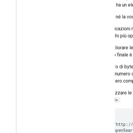
che non ha un e
Quando né la voc
Le applicazioni n
specifichi più o
Per migliorare le
risultato finale
Il numero di byt
limiti al numero 
potrebbero compo
Per utilizzare l
<f
eed>
:
<feed 

  xmlns="http://
  xmlns:openSear