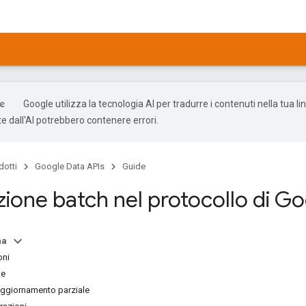
Google utilizza la tecnologia AI per tradurre i contenuti nella tua li
e dall'AI potrebbero contenere errori.
dotti
Google Data APIs
Guide
zione batch nel protocollo di G
na
oni
te
aggiornamento parziale