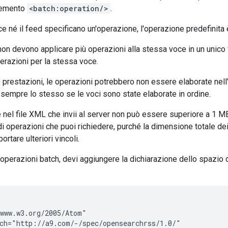
lemento
<batch:operation/>
.
e né il feed specificano un'operazione, l'operazione predefinita
on devono applicare più operazioni alla stessa voce in un unico fe
perazioni per la stessa voce.
 prestazioni, le operazioni potrebbero non essere elaborate nell'or
 è sempre lo stesso se le voci sono state elaborate in ordine.
e nel file XML che invii al server non può essere superiore a 1 M
di operazioni che puoi richiedere, purché la dimensione totale dei
rtare ulteriori vincoli.
e operazioni batch, devi aggiungere la dichiarazione dello spazio
www.w3.org/2005/Atom"

ch="http://a9.com/-/spec/opensearchrss/1.0/"
