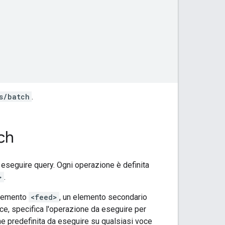
s/batch
.
tch
o eseguire query. Ogni operazione è definita
>
.
elemento
<feed>
, un elemento secondario
oce, specifica l'operazione da eseguire per
ne predefinita da eseguire su qualsiasi voce