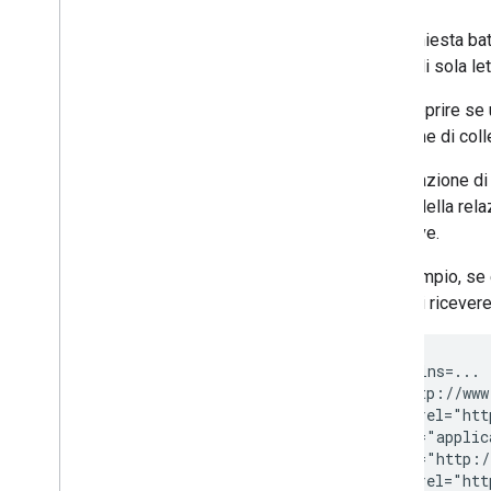
Una richiesta b
I feed di sola le
Per scoprire se 
relazione di coll
Una relazione di
href
della rela
collettive.
Ad esempio, se
potresti ricever
<feed xmlns=...

  <id>http://www
  <link rel="htt
    type="applic
    href="http:/
  <link rel="htt