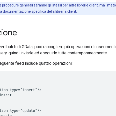
le procedure generali saranno gli stessi per altre librerie client, ma i met
la documentazione specifica della libreria client.
zione
eed batch di GData, puoi raccogliere più operazioni di inserimen
ery, quindi inviarle ed eseguirle tutte contemporaneamente.
eguente feed include quattro operazioni:
tion type="insert"/>

nsert ...

tion type="update"/>

pdate ...
