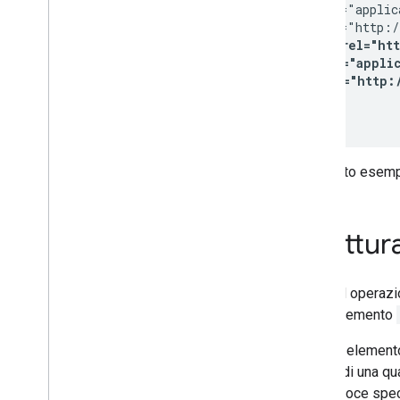
    type="applic
    href="http:/
<link rel="ht
    type="applic
    href="http:
  ...

In questo esemp
Scrittur
Un feed operazio
da un elemento
Questo elemento
diretto di una q
quella voce spec