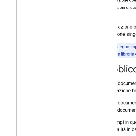
Eliminazione ope
Riferimento protocollo
Operazioni di qu
Elementi comuni
L'elaborazione ba
Protocollo versione 1
.
0
operazione sing
Nozioni di base sul protocollo
Riferimento protocollo
Nota
: per eseguire o
Elementi comuni
supportate dalla libreria 
Autenticazione
Pubblic
Panoramica
Client
Login
Questo documento
OAuth
l'elaborazione b
Panoramica di Auth
Sub
Auth
Sub in Java
Script
Questo document
Auth
Sub in HTTPS
questo documento
Gli esempi in qu
Altri argomenti
funzionalità in b
Utilizzo della libreria client JS