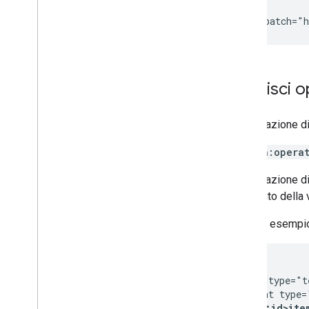
  ...

  xmlns:batch="h
Inserisci 
Un'operazione d
<batch:opera
Un'operazione di
contenuto della
Ecco un esempio 
<entry>

  <title type="t
  <content type=
<batch:id>ite