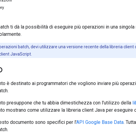
razioni
ery
tch ti dà la possibilità di eseguire più operazioni in una singola
olarmente.
perazioni batch, devi utilizzare una versione recente della libreria client
client JavaScript.
o
 è destinato ai programmatori che vogliono inviare più operazio
atch.
o presuppone che tu abbia dimestichezza con l'utilizzo della
l
 mostrano come utilizzare la libreria client Java per eseguire 
esto documento sono specifici per l'
API Google Base Data
. Tutt
atch.