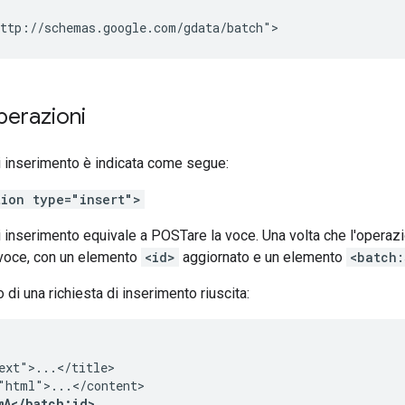
ttp://schemas.google.com/gdata/batch">
operazioni
i inserimento è indicata come segue:
tion type="insert">
 inserimento equivale a POSTare la voce. Una volta che l'operazion
 voce, con un elemento
<id>
aggiornato e un elemento
<batch:
di una richiesta di inserimento riuscita:
ext">...</title>

"html">...</content>

mA</batch:id>