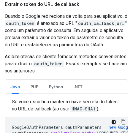
Extrair o token do URL de callback
Quando o Google redireciona de volta para seu aplicativo, o
oauth_token
é anexado ao URL "
oauth_callback_url
"
como um parâmetro de consulta. Em seguida, o aplicativo
precisa extrair o valor do token do parâmetro de consulta
do URL e restabelecer os parâmetros do OAuth.
As bibliotecas de cliente fornecem métodos convenientes
para extrair o
oauth_token
. Esses exemplos se baseiam
nos anteriores.
Java
PHP
Python
.NET
Se você escolheu manter a chave secreta do token
no URL de callback (ao usar
HMAC-SHA1
):
GoogleOAuthParameters
oauthParameters
=
new
Google