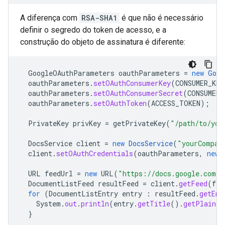
A diferença com
RSA-SHA1
é que não é necessário
definir o segredo do token de acesso, e a
construção do objeto de assinatura é diferente:
GoogleOAuthParameters
oauthParameters
=
new
Goog
oauthParameters
.
setOAuthConsumerKey
(
CONSUMER_KEY
oauthParameters
.
setOAuthConsumerSecret
(
CONSUMER_
oauthParameters
.
setOAuthToken
(
ACCESS_TOKEN
);
PrivateKey
privKey
=
getPrivateKey
(
"/path/to/you
DocsService
client
=
new
DocsService
(
"yourCompan
client
.
setOAuthCredentials
(
oauthParameters
,
new
URL
feedUrl
=
new
URL
(
"https://docs.google.com/f
DocumentListFeed
resultFeed
=
client
.
getFeed
(
fee
for
(
DocumentListEntry
entry
:
resultFeed
.
getEnt
System
.
out
.
println
(
entry
.
getTitle
().
getPlainTe
}