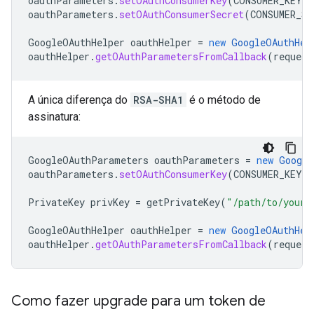
oauthParameters
.
setOAuthConsumerKey
(
CONSUMER_KEY
)
oauthParameters
.
setOAuthConsumerSecret
(
CONSUMER_SE
GoogleOAuthHelper
oauthHelper
=
new
GoogleOAuthHel
oauthHelper
.
getOAuthParametersFromCallback
(
request
A única diferença do
RSA-SHA1
é o método de
assinatura:
GoogleOAuthParameters
oauthParameters
=
new
Google
oauthParameters
.
setOAuthConsumerKey
(
CONSUMER_KEY
)
PrivateKey
privKey
=
getPrivateKey
(
"/path/to/your/
GoogleOAuthHelper
oauthHelper
=
new
GoogleOAuthHel
oauthHelper
.
getOAuthParametersFromCallback
(
request
Como fazer upgrade para um token de