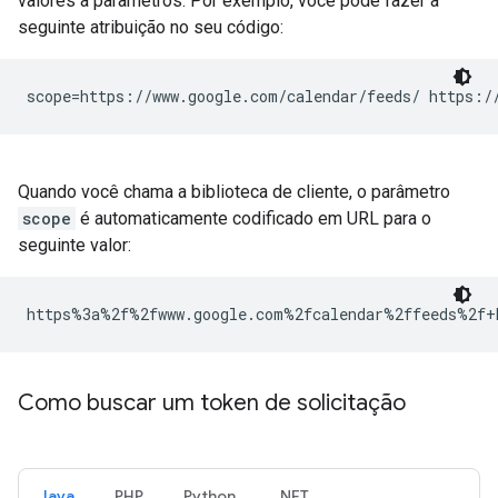
valores a parâmetros. Por exemplo, você pode fazer a
seguinte atribuição no seu código:
scope=https://www.google.com/calendar/feeds/ https:/
Quando você chama a biblioteca de cliente, o parâmetro
scope
é automaticamente codificado em URL para o
seguinte valor:
https%3a%2f%2fwww.google.com%2fcalendar%2ffeeds%2f+
Como buscar um token de solicitação
Java
PHP
Python
.NET