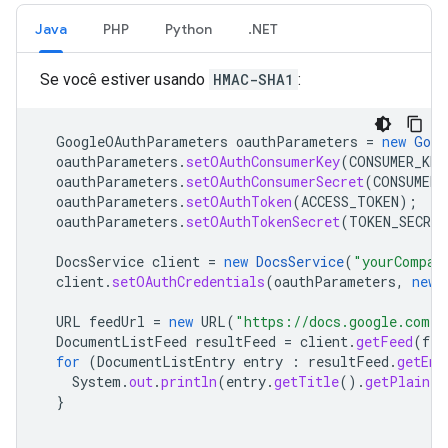
Java
PHP
Python
.NET
Se você estiver usando
HMAC-SHA1
:
GoogleOAuthParameters
oauthParameters
=
new
Goog
oauthParameters
.
setOAuthConsumerKey
(
CONSUMER_KEY
oauthParameters
.
setOAuthConsumerSecret
(
CONSUMER_
oauthParameters
.
setOAuthToken
(
ACCESS_TOKEN
);
oauthParameters
.
setOAuthTokenSecret
(
TOKEN_SECRET
DocsService
client
=
new
DocsService
(
"yourCompan
client
.
setOAuthCredentials
(
oauthParameters
,
new
URL
feedUrl
=
new
URL
(
"https://docs.google.com/f
DocumentListFeed
resultFeed
=
client
.
getFeed
(
fee
for
(
DocumentListEntry
entry
:
resultFeed
.
getEnt
System
.
out
.
println
(
entry
.
getTitle
().
getPlainTe
}