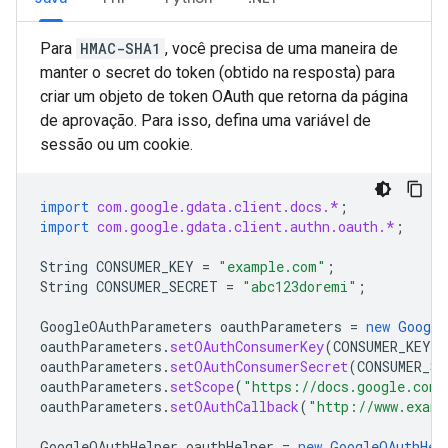
Para
HMAC-SHA1
, você precisa de uma maneira de
manter o secret do token (obtido na resposta) para
criar um objeto de token OAuth que retorna da página
de aprovação. Para isso, defina uma variável de
sessão ou um cookie.
import
com.google.gdata.client.docs.*
;
import
com.google.gdata.client.authn.oauth.*
;
String
CONSUMER_KEY
=
"example.com"
;
String
CONSUMER_SECRET
=
"abc123doremi"
;
GoogleOAuthParameters
oauthParameters
=
new
Google
oauthParameters
.
setOAuthConsumerKey
(
CONSUMER_KEY
)
oauthParameters
.
setOAuthConsumerSecret
(
CONSUMER_SE
oauthParameters
.
setScope
(
"https://docs.google.com/
oauthParameters
.
setOAuthCallback
(
"http://www.examp
GoogleOAuthHelper
oauthHelper
=
new
GoogleOAuthHel