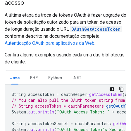
acesso
A última etapa da troca de tokens OAuth é fazer upgrade do
token de solicitação autorizado para um token de acesso
de longa duração usando o URL
OAuthGetAccessToken
,
conforme descrito na documentação completa
Autenticação OAuth para aplicativos da Web
.
Confira alguns exemplos usando cada uma das bibliotecas
de cliente:
Java
PHP
Python
.NET
String
accessToken
=
oauthHelper
.
getAccessToken
(
oa
// You can also pull the OAuth token string from t
// String accessToken = oauthParameters.
getOAuthTo
System
.
out
.
println
(
"OAuth Access Token: "
+
acces
String
accessTokenSecret
=
oauthParameters
.
getOAut
System
.
out
.
println
(
"OAuth Access Token's Secret: "