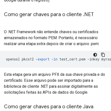
Google durante o registro).
Como gerar chaves para o cliente
.
NET
O .NET Framework não entende chaves ou certificados
armazenados no formato PEM. Portanto, é necessário
realizar uma etapa extra depois de criar o arquivo .pem:
openssl
pkcs12
-
export
-
in
test_cert
.
pem
-
inkey
myrs
Esta etapa gera um arquivo PFX da sua chave privada e do
certificado. Esse arquivo pode ser importado para a
biblioteca de cliente .NET para assinar digitalmente as
solicitações feitas às APIs de dados do Google.
Como gerar chaves para o cliente Java