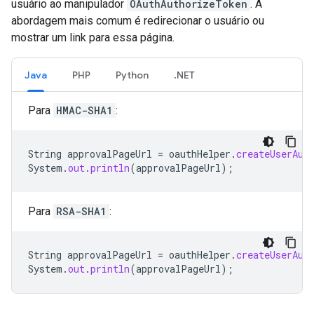
usuário ao manipulador
OAuthAuthorizeToken
. A
abordagem mais comum é redirecionar o usuário ou
mostrar um link para essa página.
Java
PHP
Python
.NET
Para
HMAC-SHA1
:
String
approvalPageUrl
=
oauthHelper
.
createUserAut
System
.
out
.
println
(
approvalPageUrl
);
Para
RSA-SHA1
:
String
approvalPageUrl
=
oauthHelper
.
createUserAut
System
.
out
.
println
(
approvalPageUrl
);