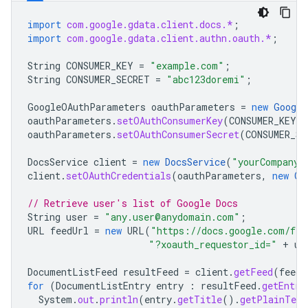
import
com.google.gdata.client.docs.*
;
import
com.google.gdata.client.authn.oauth.*
;
String
CONSUMER_KEY
=
"example.com"
;
String
CONSUMER_SECRET
=
"abc123doremi"
;
GoogleOAuthParameters
oauthParameters
=
new
Google
oauthParameters
.
setOAuthConsumerKey
(
CONSUMER_KEY
)
oauthParameters
.
setOAuthConsumerSecret
(
CONSUMER_SE
DocsService
client
=
new
DocsService
(
"yourCompany-
client
.
setOAuthCredentials
(
oauthParameters
,
new
OA
// Retrieve user's list of Google Docs
String
user
=
"any.user@anydomain.com"
;
URL
feedUrl
=
new
URL
(
"https://docs.google.com/fee
"?xoauth_requestor_id="
+
us
DocumentListFeed
resultFeed
=
client
.
getFeed
(
feedU
for
(
DocumentListEntry
entry
:
resultFeed
.
getEntri
System
.
out
.
println
(
entry
.
getTitle
().
getPlainText