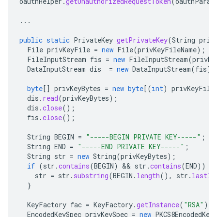
oauthHelper
.
getUnauthorizedRequestToken
(
oauthParam
...
public
static
PrivateKey
getPrivateKey
(
String
priv
File
privKeyFile
=
new
File
(
privKeyFileName
);
FileInputStream
fis
=
new
FileInputStream
(
privKe
DataInputStream
dis
=
new
DataInputStream
(
fis
);
byte
[]
privKeyBytes
=
new
byte
[
(
int
)
privKeyFile
dis
.
read
(
privKeyBytes
);
dis
.
close
();
fis
.
close
();
String
BEGIN
=
"-----BEGIN PRIVATE KEY-----"
;
String
END
=
"-----END PRIVATE KEY-----"
;
String
str
=
new
String
(
privKeyBytes
);
if
(
str
.
contains
(
BEGIN
)
&&
str
.
contains
(
END
))
{
str
=
str
.
substring
(
BEGIN
.
length
(),
str
.
lastIn
}
KeyFactory
fac
=
KeyFactory
.
getInstance
(
"RSA"
);
EncodedKeySpec
privKeySpec
=
new
PKCS8EncodedKey