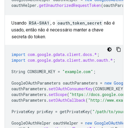
oauthHelper
.
getUnauthorizedRequestToken
(
oauthParam
Usando
RSA-SHA1
, o
oauth_token_secret
não é
usado, então não é necessário manter a chave
secreta do token.
import
com.google.gdata.client.docs.*
;
import
com.google.gdata.client.authn.oauth.*
;
String
CONSUMER_KEY
=
"example.com"
;
GoogleOAuthParameters
oauthParameters
=
new
Google
oauthParameters
.
setOAuthConsumerKey
(
CONSUMER_KEY
)
oauthParameters
.
setScope
(
"https://docs.google.com/
oauthParameters
.
setOAuthCallback
(
"http://www.examp
PrivateKey
privKey
=
getPrivateKey
(
"/path/to/your/
GoogleOAuthHelper
oauthHelper
=
new
GoogleOAuthHel