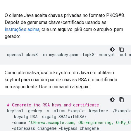
O cliente Java aceita chaves privadas no formato PKCS#8.
Depois de gerar uma chave/certificado usando as
instruções acima
, crie um arquivo .pk8 com o arquivo .pem
gerado:
openssl pkcs8 -in myrsakey.pem -topk8 -nocrypt -out 
Como alternativa, use o keystore do Java e o utilitário
keytool para criar um par de chaves RSA e o certificado
correspondente. Use o comando a seguir:
# Generate the RSA keys and certificate
keytool
-
genkey
-
v
-
alias
Example
-
keystore
./
Exampl
-
keyalg
RSA
-
sigalg
SHA1withRSA
-
dname
"CN=www.example.com, OU=Engineering, O=My_C
-
storepass
changeme
-
keypass
changeme