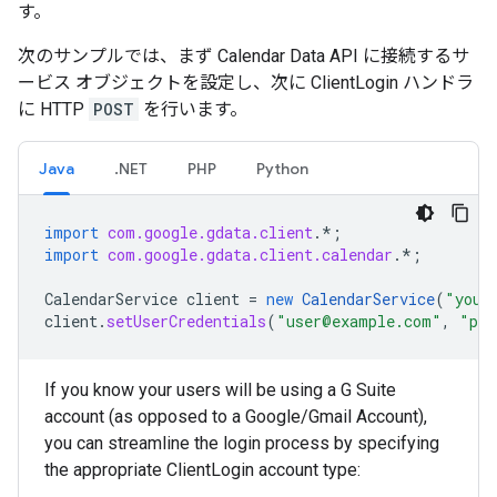
す。
次のサンプルでは、まず Calendar Data API に接続するサ
ービス オブジェクトを設定し、次に ClientLogin ハンドラ
に HTTP
POST
を行います。
Java
.NET
PHP
Python
import
com.google.gdata.client
.*
;
import
com.google.gdata.client.calendar
.*
;
CalendarService
client
=
new
CalendarService
(
"your
client
.
setUserCredentials
(
"user@example.com"
,
"pa$
If you know your users will be using a G Suite
account (as opposed to a Google/Gmail Account),
you can streamline the login process by specifying
the appropriate ClientLogin account type: