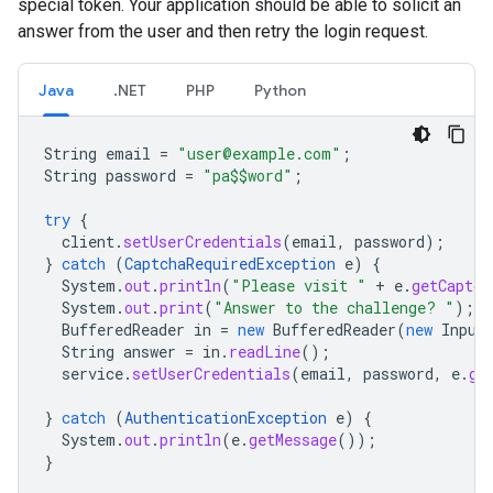
special token. Your application should be able to solicit an
answer from the user and then retry the login request.
Java
.NET
PHP
Python
String
email
=
"user@example.com"
;
String
password
=
"pa$$word"
;
try
{
client
.
setUserCredentials
(
email
,
password
);
}
catch
(
CaptchaRequiredException
e
)
{
System
.
out
.
println
(
"Please visit "
+
e
.
getCaptch
System
.
out
.
print
(
"Answer to the challenge? "
);
BufferedReader
in
=
new
BufferedReader
(
new
Input
String
answer
=
in
.
readLine
();
service
.
setUserCredentials
(
email
,
password
,
e
.
ge
}
catch
(
AuthenticationException
e
)
{
System
.
out
.
println
(
e
.
getMessage
());
}