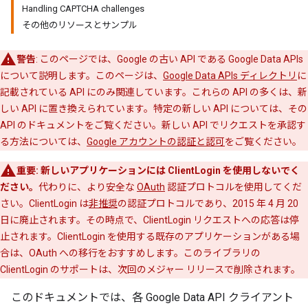
Handling CAPTCHA challenges
その他のリソースとサンプル
警告
: このページでは、Google の古い API である Google Data APIs
について説明します。このページは、
Google Data APIs ディレクトリ
に
記載されている API にのみ関連しています。これらの API の多くは、新
しい API に置き換えられています。特定の新しい API については、その
API のドキュメントをご覧ください。新しい API でリクエストを承認す
る方法については、
Google アカウントの認証と認可
をご覧ください。
重要: 新しいアプリケーションには ClientLogin を使用しないでく
ださい。
代わりに、より安全な
OAuth
認証プロトコルを使用してくだ
さい。ClientLogin は
非推奨
の認証プロトコルであり、2015 年 4 月 20
日に廃止されます。その時点で、ClientLogin リクエストへの応答は停
止されます。ClientLogin を使用する既存のアプリケーションがある場
合は、OAuth への移行をおすすめします。このライブラリの
ClientLogin のサポートは、次回のメジャー リリースで削除されます。
このドキュメントでは、各 Google Data API クライアント