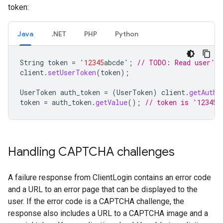
token:
Java
.NET
PHP
Python
String
token
=
'
12345
abcde
'
;
// TODO: Read user's 
client
.
setUserToken
(
token
);
UserToken
auth_token
=
(
UserToken
)
client
.
getAuthT
token
=
auth_token
.
getValue
();
// token is '12345a
Handling CAPTCHA challenges
A failure response from ClientLogin contains an error code
and a URL to an error page that can be displayed to the
user. If the error code is a CAPTCHA challenge, the
response also includes a URL to a CAPTCHA image and a