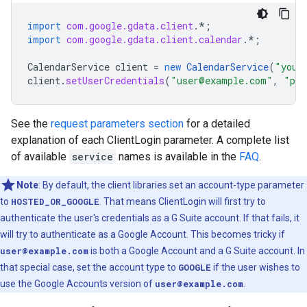
import
com.google.gdata.client
.*
;
import
com.google.gdata.client.calendar
.*
;
CalendarService
client
=
new
CalendarService
(
"your
client
.
setUserCredentials
(
"user@example.com"
,
"pa$
See the
request parameters section
for a detailed
explanation of each ClientLogin parameter. A complete list
of available
service
names is available in the
FAQ
.
Note
: By default, the client libraries set an account-type parameter
to
HOSTED_OR_GOOGLE
. That means ClientLogin will first try to
authenticate the user's credentials as a G Suite account. If that fails, it
will try to authenticate as a Google Account. This becomes tricky if
user@example.com
is both a Google Account and a G Suite account. In
that special case, set the account type to
GOOGLE
if the user wishes to
use the Google Accounts version of
user@example.com
.