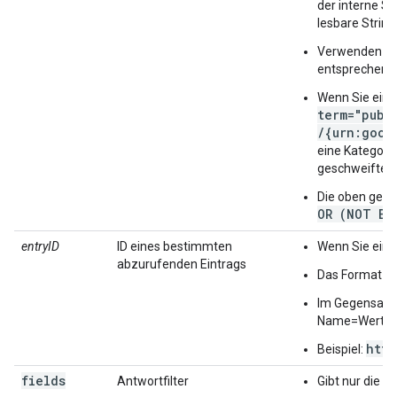
der interne St
lesbare Strin
Verwenden Si
entsprechen.
Wenn Sie eine
term="publ
/{urn:goog
eine Kategori
geschweiften
Die oben gena
OR (NOT B)
entryID
ID eines bestimmten
Wenn Sie eine
abzurufenden Eintrags
Das Format de
Im Gegensatz 
Name=Wert-P
http
Beispiel:
fields
Antwortfilter
Gibt nur die a