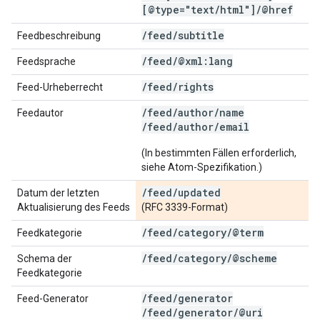
[@type="text
/
html"]
/
@href
/
feed
/
subtitle
Feedbeschreibung
/
feed
/
@xml:lang
Feedsprache
/
feed
/
rights
Feed-Urheberrecht
/feed/author/name
Feedautor
/feed/author/email
(In bestimmten Fällen erforderlich,
siehe Atom-Spezifikation.)
/
feed
/
updated
Datum der letzten
Aktualisierung des Feeds
(RFC 3339-Format)
/
feed
/
category
/
@term
Feedkategorie
/
feed
/
category
/
@scheme
Schema der
Feedkategorie
/
feed
/
generator
Feed-Generator
/
feed
/
generator
/
@uri