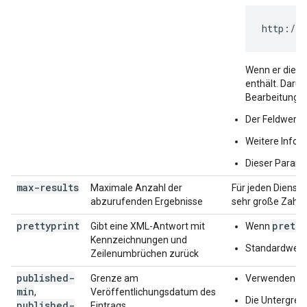
http://w
Wenn er diese 
enthält. Darüb
Bearbeitungsv
Der Feldwert 
Weitere Infor
Dieser Paramet
max-results
Maximale Anzahl der
Für jeden Dienst
abzurufenden Ergebnisse
sehr große Zahl 
prettyprint
pretty
Gibt eine XML-Antwort mit
Wenn
Kennzeichnungen und
Standardwert
Zeilenumbrüchen zurück
published-
Grenze am
Verwenden Sie
min
,
Veröffentlichungsdatum des
Die Untergrenz
published-
Eintrags