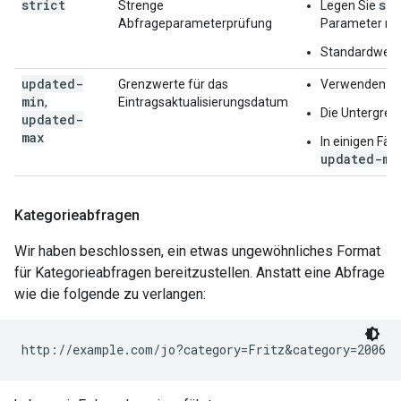
strict
str
Strenge
Legen Sie
Abfrageparameterprüfung
Parameter nic
Standardwert
updated-
Grenzwerte für das
Verwenden Sie
min
,
Eintragsaktualisierungsdatum
Die Untergrenz
updated-
max
In einigen Fäl
updated-mi
Kategorieabfragen
Wir haben beschlossen, ein etwas ungewöhnliches Format
für Kategorieabfragen bereitzustellen. Anstatt eine Abfrage
wie die folgende zu verlangen: