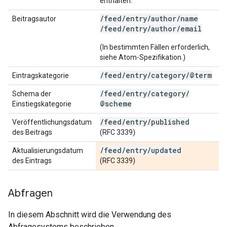
enthalten.
/feed/entry/author/name
Beitragsautor
/feed/entry/author/email
(In bestimmten Fällen erforderlich,
siehe Atom-Spezifikation.)
/
feed
/
entry
/
category
/
@term
Eintragskategorie
/
feed
/
entry
/
category
/
Schema der
@scheme
Einstiegskategorie
/
feed
/
entry
/
published
Veröffentlichungsdatum
des Beitrags
(RFC 3339)
/
feed
/
entry
/
updated
Aktualisierungsdatum
des Eintrags
(RFC 3339)
Abfragen
In diesem Abschnitt wird die Verwendung des
Abfragesystems beschrieben.