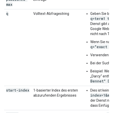
max
q
Volltext-Abfragestring
Geben Sie bei
q=term1 te
Dienst gibt al
Google Websuc
nicht nach Teil
Wenn Sie nach
q="exact p
Verwenden Si
Bei der Suche
Beispiel: Wen
„Darcy“ enthal
Bennet" Da
start-index
1-basierter Index des ersten
Dies ist kein
index=1&ma
abzurufenden Ergebnisses
der Dienst nic
dass Einfügu