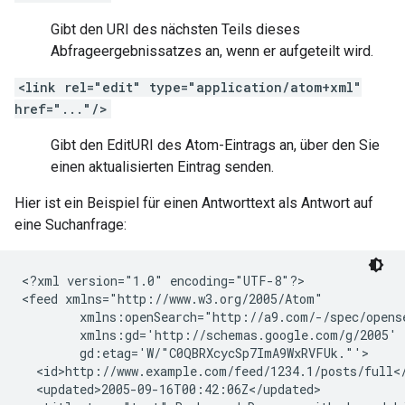
Gibt den URI des nächsten Teils dieses
Abfrageergebnissatzes an, wenn er aufgeteilt wird.
<link rel="edit" type="application/atom+xml"
href="..."/>
Gibt den EditURI des Atom-Eintrags an, über den Sie
einen aktualisierten Eintrag senden.
Hier ist ein Beispiel für einen Antworttext als Antwort auf
eine Suchanfrage:
<?xml version="1.0" encoding="UTF-8"?>

<feed xmlns="http://www.w3.org/2005/Atom"

        xmlns:openSearch="http://a9.com/-/spec/opense
        xmlns:gd='http://schemas.google.com/g/2005'

        gd:etag='W/"C0QBRXcycSp7ImA9WxRVFUk."'>

  <id>http://www.example.com/feed/1234.1/posts/full</
  <updated>2005-09-16T00:42:06Z</updated>
