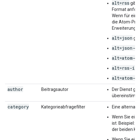
alt=rss
gibt 
Format anforde
Wenn für eine
die Atom-Prop
Erweiterung v
alt=json
gib
alt=json-i
alt=atom-i
alt=rss-in
alt=atom-s
author
Beitragsautor
Der Dienst gi
übereinstimm
category
Kategorieabfragefilter
Eine alternat
Wenn Sie ein
h
ist. Beispiel:
der beiden Ka
Wenn Sie ein