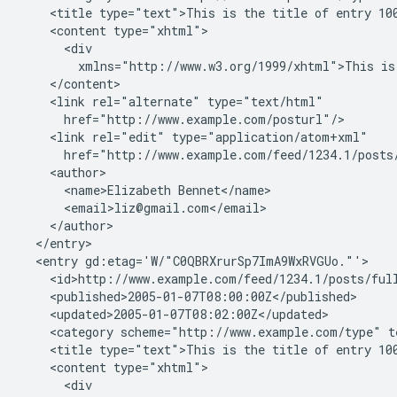
    <title type="text">This is the title of entry 100
    <content type="xhtml">

      <div

        xmlns="http://www.w3.org/1999/xhtml">This is 
    </content>

    <link rel="alternate" type="text/html"

      href="http://www.example.com/posturl"/>

    <link rel="edit" type="application/atom+xml"

      href="http://www.example.com/feed/1234.1/posts/
    <author>

      <name>Elizabeth Bennet</name>

      <email>liz@gmail.com</email>

    </author>

  </entry>

  <entry gd:etag='W/"C0QBRXrurSp7ImA9WxRVGUo."'>

    <id>http://www.example.com/feed/1234.1/posts/full
    <published>2005-01-07T08:00:00Z</published>

    <updated>2005-01-07T08:02:00Z</updated>

    <category scheme="http://www.example.com/type" t
    <title type="text">This is the title of entry 100
    <content type="xhtml">

      <div
