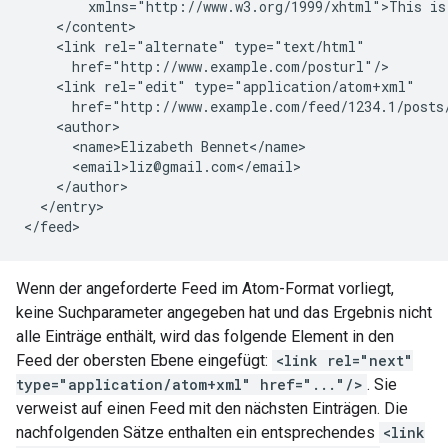
        xmlns="http://www.w3.org/1999/xhtml">This is 
    </content>

    <link rel="alternate" type="text/html"

      href="http://www.example.com/posturl"/>

    <link rel="edit" type="application/atom+xml"

      href="http://www.example.com/feed/1234.1/posts/
    <author>

      <name>Elizabeth Bennet</name>

      <email>liz@gmail.com</email>

    </author>

  </entry>

Wenn der angeforderte Feed im Atom-Format vorliegt,
keine Suchparameter angegeben hat und das Ergebnis nicht
alle Einträge enthält, wird das folgende Element in den
Feed der obersten Ebene eingefügt:
<link rel="next"
type="application/atom+xml" href="..."/>
. Sie
verweist auf einen Feed mit den nächsten Einträgen. Die
nachfolgenden Sätze enthalten ein entsprechendes
<link