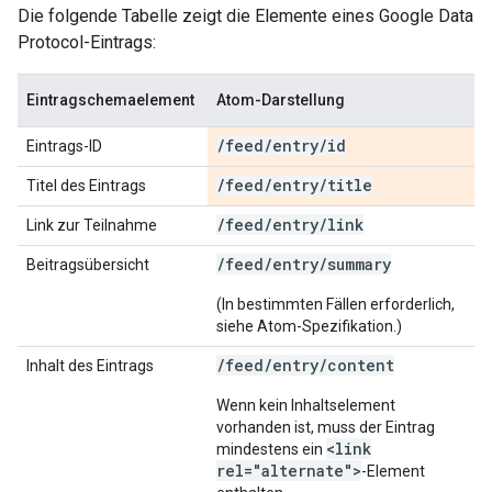
Die folgende Tabelle zeigt die Elemente eines Google Data
Protocol-Eintrags:
Eintragschemaelement
Atom-Darstellung
/
feed
/
entry
/
id
Eintrags-ID
/
feed
/
entry
/
title
Titel des Eintrags
/
feed
/
entry
/
link
Link zur Teilnahme
/feed/entry/summary
Beitragsübersicht
(In bestimmten Fällen erforderlich,
siehe Atom-Spezifikation.)
/feed/entry/content
Inhalt des Eintrags
Wenn kein Inhaltselement
vorhanden ist, muss der Eintrag
<link
mindestens ein
rel="alternate">
-Element