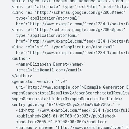
  <title type="text">Books and Romance with Jo and Li
  <link rel="alternate" type="text/html" href="http:
  <link rel="http://schemas.google.com/g/2005#feed"

    type="application/atom+xml"

    href="http://www.example.com/feed/1234.1/posts/fu
  <link rel="http://schemas.google.com/g/2005#post"

    type="application/atom+xml"

    href="http://www.example.com/feed/1234.1/posts/fu
  <link rel="self" type="application/atom+xml"

    href="http://www.example.com/feed/1234.1/posts/fu
  <author>

    <name>Elizabeth Bennet</name>

    <email>liz@gmail.com</email>

  </author>

  <generator version="1.0"

    uri="http://www.example.com">Example Generator En
  <openSearch:totalResults>2</openSearch:totalResults
  <openSearch:startIndex>0</openSearch:startIndex>

  <entry gd:etag='W/"C0QBRXcycSp7ImA9WxRVGUo."'>

    <id>http://www.example.com/feed/1234.1/posts/full
    <published>2005-01-09T08:00:00Z</published>

    <updated>2005-01-09T08:00:00Z</updated>

    <category scheme="http://www.example.com/type" t