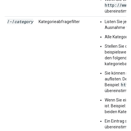
http://www
übereinstimm
/
-
/
category
Kategorieabfragefilter
Listen Sie jed
Ausnahme vo
Alle Kategori
Stellen Sie de
beispielsweise
den folgenden
kategoriebasi
Sie können me
auflisten. Der
http
Beispiel:
übereinstimm
Wenn Sie ein
h
ist. Beispiel:
beiden Katego
Ein Eintrag st
übereinstimmen