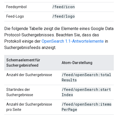
/
feed
/
icon
Feedsymbol
/
feed
/
logo
Feed-Logo
Die folgende Tabelle zeigt die Elemente eines Google Data
Protocol-Suchergebnisses. Beachten Sie, dass das
Protokoll einige der
OpenSearch 1.1-Antwortelemente
in
Suchergebnisfeeds anzeigt.
Schemaelement für
Atom-Darstellung
Suchergebnisfeed
/
feed
/
open
Search:total
Anzahl der Suchergebnisse
Results
/
feed
/
open
Search:start
Startindex der
Index
Suchergebnisse
/
feed
/
open
Search:items
Anzahl der Suchergebnisse
Per
Page
pro Seite