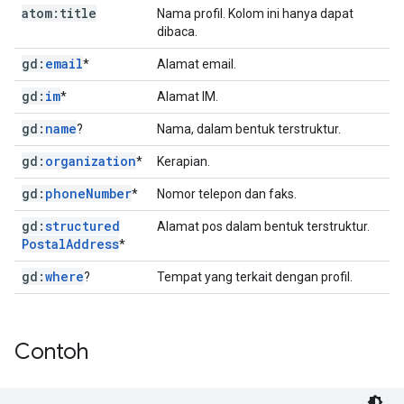
atom:title
Nama profil. Kolom ini hanya dapat
dibaca.
gd:
email
*
Alamat email.
gd:
im
*
Alamat IM.
gd:
name
?
Nama, dalam bentuk terstruktur.
gd:
organization
*
Kerapian.
gd:
phone
Number
*
Nomor telepon dan faks.
gd:
structured
Alamat pos dalam bentuk terstruktur.
Postal
Address
*
gd:
where
?
Tempat yang terkait dengan profil.
Contoh