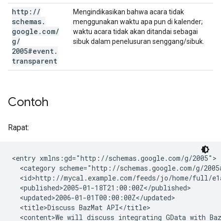
http:
/
/
Mengindikasikan bahwa acara tidak
schemas
.
menggunakan waktu apa pun di kalender;
google
.
com
/
waktu acara tidak akan ditandai sebagai
g
/
sibuk dalam penelusuran senggang/sibuk.
2005#event
.
transparent
Contoh
Rapat:
<entry xmlns:gd="http://schemas.google.com/g/2005">

  <category scheme="http://schemas.google.com/g/2005
  <id>http://mycal.example.com/feeds/jo/home/full/e1a
  <published>2005-01-18T21:00:00Z</published>

  <updated>2006-01-01T00:00:00Z</updated>

  <title>Discuss BazMat API</title>

  <content>We will discuss integrating GData with Baz