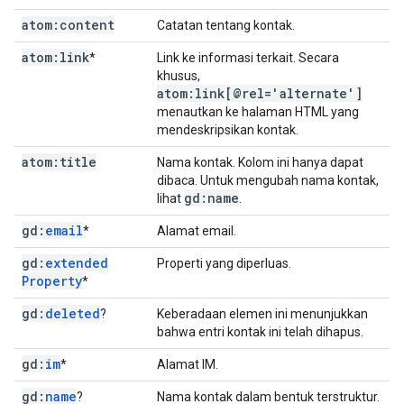
atom:content
Catatan tentang kontak.
atom:link
*
Link ke informasi terkait. Secara
khusus,
atom:link[@rel='alternate']
menautkan ke halaman HTML yang
mendeskripsikan kontak.
atom:title
Nama kontak. Kolom ini hanya dapat
dibaca. Untuk mengubah nama kontak,
gd:name
lihat
.
gd:
email
*
Alamat email.
gd:
extended
Properti yang diperluas.
Property
*
gd:
deleted
?
Keberadaan elemen ini menunjukkan
bahwa entri kontak ini telah dihapus.
gd:
im
*
Alamat IM.
gd:
name
?
Nama kontak dalam bentuk terstruktur.