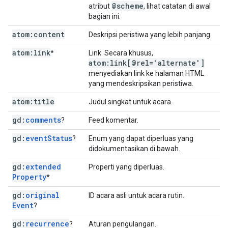
@scheme
atribut
, lihat catatan di awal
bagian ini.
atom:content
Deskripsi peristiwa yang lebih panjang.
atom:link
*
Link. Secara khusus,
atom:link[@rel='alternate']
menyediakan link ke halaman HTML
yang mendeskripsikan peristiwa.
atom:title
Judul singkat untuk acara.
gd:
comments
?
Feed komentar.
gd:
event
Status
?
Enum yang dapat diperluas yang
didokumentasikan di bawah.
gd:
extended
Properti yang diperluas.
Property
*
gd:
original
ID acara asli untuk acara rutin.
Event
?
gd:
recurrence
?
Aturan pengulangan.