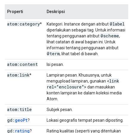
Properti
Deskripsi
atom:category
@label
*
Kategori. Instance dengan atribut
diperlakukan sebagai tag. Untuk informasi
@scheme
tentang penggunaan atribut
,
lihat catatan di awal bagian ini. Untuk
informasi tentang penggunaan atribut
@term
, lihat tabel di bawah.
atom:content
Isi pesan.
atom:link
*
Lampiran pesan. Khususnya, untuk
<link
mengupload lampiran, gunakan
rel="enclosure">
dan masukkan
konten lampiran ke dalam koleksi media
Atom.
atom:title
Subjek pesan.
gd:
geo
Pt
?
Lokasi geografis tempat pesan diposting.
gd:
rating
?
Rating kualitas (seperti yang ditentukan