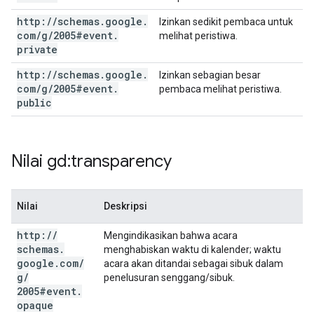
http:
/
/
schemas
.
google
.
Izinkan sedikit pembaca untuk
com
/
g
/
2005#event
.
melihat peristiwa.
private
http:
/
/
schemas
.
google
.
Izinkan sebagian besar
com
/
g
/
2005#event
.
pembaca melihat peristiwa.
public
Nilai gd:transparency
Nilai
Deskripsi
http:
/
/
Mengindikasikan bahwa acara
schemas
.
menghabiskan waktu di kalender; waktu
google
.
com
/
acara akan ditandai sebagai sibuk dalam
g
/
penelusuran senggang/sibuk.
2005#event
.
opaque