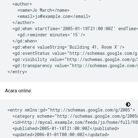
  <author>

    <name>Jo March</name>

    <email>jo@example.com</email>

  </author>

  <gd:when startTime='2005-01-18T21:00:00Z' endTime=
    <gd:reminder minutes='15'/>

  </gd:when>

  <gd:where valueString='Building 41, Room X'/>

  <gd:eventStatus value="http://schemas.google.com/g/
  <gd:visibility value="http://schemas.google.com/g/2
  <gd:transparency value="http://schemas.google.com/g
</entry>
Acara online:
<entry xmlns:gd="http://schemas.google.com/g/2005">

  <category scheme="http://schemas.google.com/g/2005
  <id>http://mycal.example.com/feeds/jo/home/full/982
  <published>2005-01-18T21:00:00Z</published>

  <updated>2006-01-01T00:00:00Z</updated>
