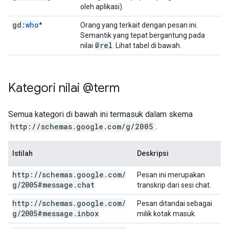
oleh aplikasi).
gd:
who
*
Orang yang terkait dengan pesan ini.
Semantik yang tepat bergantung pada
@rel
nilai
. Lihat tabel di bawah.
Kategori nilai @term
Semua kategori di bawah ini termasuk dalam skema
http://schemas.google.com/g/2005
.
Istilah
Deskripsi
http:
/
/
schemas
.
google
.
com
/
Pesan ini merupakan
g
/
2005#message
.
chat
transkrip dari sesi chat.
http:
/
/
schemas
.
google
.
com
/
Pesan ditandai sebagai
g
/
2005#message
.
inbox
milik kotak masuk.