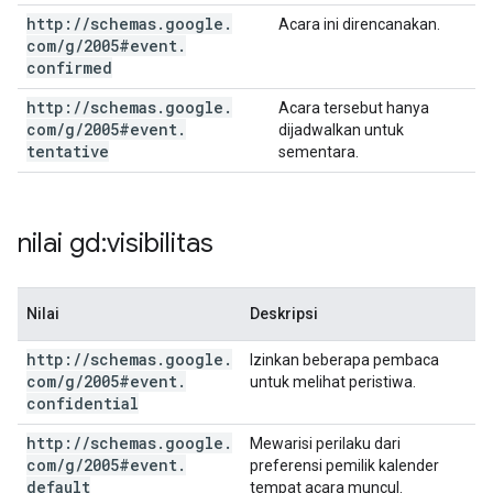
http:
/
/
schemas
.
google
.
Acara ini direncanakan.
com
/
g
/
2005#event
.
confirmed
http:
/
/
schemas
.
google
.
Acara tersebut hanya
com
/
g
/
2005#event
.
dijadwalkan untuk
tentative
sementara.
nilai gd:visibilitas
Nilai
Deskripsi
http:
/
/
schemas
.
google
.
Izinkan beberapa pembaca
com
/
g
/
2005#event
.
untuk melihat peristiwa.
confidential
http:
/
/
schemas
.
google
.
Mewarisi perilaku dari
com
/
g
/
2005#event
.
preferensi pemilik kalender
default
tempat acara muncul.