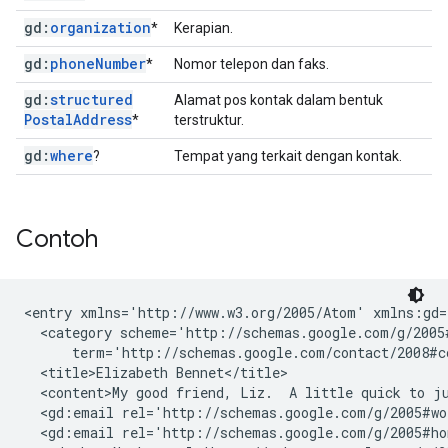
gd:
organization
*
Kerapian.
gd:
phone
Number
*
Nomor telepon dan faks.
gd:
structured
Alamat pos kontak dalam bentuk
Postal
Address
*
terstruktur.
gd:
where
?
Tempat yang terkait dengan kontak.
Contoh
<entry xmlns='http://www.w3.org/2005/Atom' xmlns:gd=
  <category scheme='http://schemas.google.com/g/2005#
      term='http://schemas.google.com/contact/2008#co
  <title>Elizabeth Bennet</title>

  <content>My good friend, Liz.  A little quick to ju
  <gd:email rel='http://schemas.google.com/g/2005#wo
  <gd:email rel='http://schemas.google.com/g/2005#ho