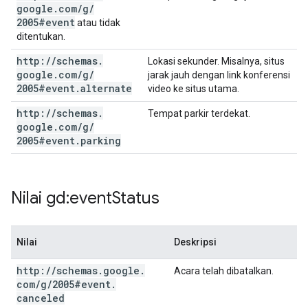
google
.
com
/
g
/
2005#event
atau tidak
ditentukan.
http:
/
/
schemas
.
Lokasi sekunder. Misalnya, situs
google
.
com
/
g
/
jarak jauh dengan link konferensi
2005#event
.
alternate
video ke situs utama.
http:
/
/
schemas
.
Tempat parkir terdekat.
google
.
com
/
g
/
2005#event
.
parking
Nilai gd:event
Status
Nilai
Deskripsi
http:
/
/
schemas
.
google
.
Acara telah dibatalkan.
com
/
g
/
2005#event
.
canceled