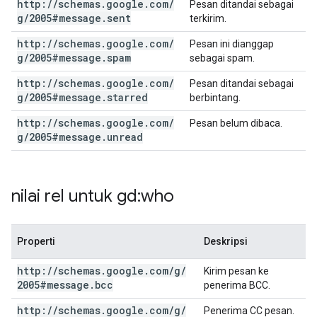
http:
/
/
schemas
.
google
.
com
/
Pesan ditandai sebagai
g
/
2005#message
.
sent
terkirim.
http:
/
/
schemas
.
google
.
com
/
Pesan ini dianggap
g
/
2005#message
.
spam
sebagai spam.
http:
/
/
schemas
.
google
.
com
/
Pesan ditandai sebagai
g
/
2005#message
.
starred
berbintang.
http:
/
/
schemas
.
google
.
com
/
Pesan belum dibaca.
g
/
2005#message
.
unread
nilai rel untuk gd:who
Properti
Deskripsi
http:
/
/
schemas
.
google
.
com
/
g
/
Kirim pesan ke
2005#message
.
bcc
penerima BCC.
http:
/
/
schemas
.
google
.
com
/
g
/
Penerima CC pesan.