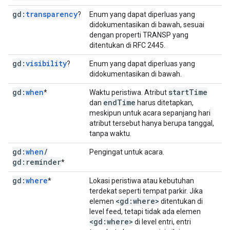
gd:
transparency
?
Enum yang dapat diperluas yang
didokumentasikan di bawah, sesuai
dengan properti TRANSP yang
ditentukan di RFC 2445.
gd:
visibility
?
Enum yang dapat diperluas yang
didokumentasikan di bawah.
gd:
when
start
Time
*
Waktu peristiwa. Atribut
end
Time
dan
harus ditetapkan,
meskipun untuk acara sepanjang hari
atribut tersebut hanya berupa tanggal,
tanpa waktu.
gd:
when
/
Pengingat untuk acara.
gd:reminder
*
gd:
where
*
Lokasi peristiwa atau kebutuhan
terdekat seperti tempat parkir. Jika
<gd:where>
elemen
ditentukan di
level feed, tetapi tidak ada elemen
<gd:where>
di level entri, entri