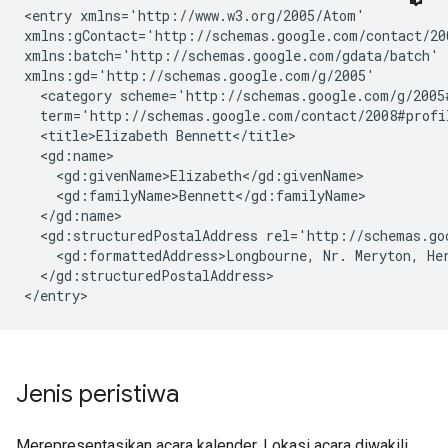
<entry xmlns='http://www.w3.org/2005/Atom'

xmlns:gContact='http://schemas.google.com/contact/200
xmlns:batch='http://schemas.google.com/gdata/batch'

xmlns:gd='http://schemas.google.com/g/2005'

  <category scheme='http://schemas.google.com/g/2005#
  term='http://schemas.google.com/contact/2008#profil
  <title>Elizabeth Bennett</title>

  <gd:name>

    <gd:givenName>Elizabeth</gd:givenName>

    <gd:familyName>Bennett</gd:familyName>

  </gd:name>

  <gd:structuredPostalAddress rel='http://schemas.goo
    <gd:formattedAddress>Longbourne, Nr. Meryton, Her
  </gd:structuredPostalAddress>

Jenis peristiwa
Merepresentasikan acara kalender. Lokasi acara diwakili