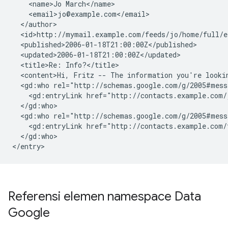
    <name>Jo March</name>

    <email>jo@example.com</email>

  </author>

  <id>http://mymail.example.com/feeds/jo/home/full/e1
  <published>2006-01-18T21:00:00Z</published>

  <updated>2006-01-18T21:00:00Z</updated>

  <title>Re: Info?</title>

  <content>Hi, Fritz -- The information you're lookin
  <gd:who rel="http://schemas.google.com/g/2005#mess
    <gd:entryLink href="http://contacts.example.com/j
  </gd:who>

  <gd:who rel="http://schemas.google.com/g/2005#messa
    <gd:entryLink href="http://contacts.example.com/f
  </gd:who>

</entry>
Referensi elemen namespace Data
Google