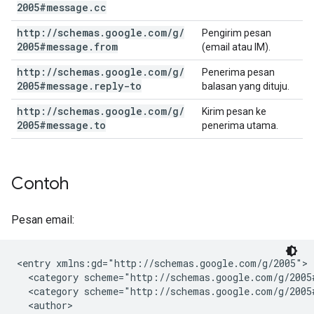
2005#message
.
cc
http:
/
/
schemas
.
google
.
com
/
g
/
Pengirim pesan
2005#message
.
from
(email atau IM).
http:
/
/
schemas
.
google
.
com
/
g
/
Penerima pesan
2005#message
.
reply-to
balasan yang dituju.
http:
/
/
schemas
.
google
.
com
/
g
/
Kirim pesan ke
2005#message
.
to
penerima utama.
Contoh
Pesan email:
<entry xmlns:gd="http://schemas.google.com/g/2005">

  <category scheme="http://schemas.google.com/g/2005
  <category scheme="http://schemas.google.com/g/2005
  <author>
