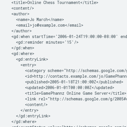
  <title>Online Chess Tournament</title>

  <content/>

  <author>

    <name>Jo March</name>

    <email>jo@example.com</email>

  </author>

  <gd:when startTime='2006-01-24T19:00:00-08:00' end
    <gd:reminder minutes='15'/>

  </gd:when>

  <gd:where>

    <gd:entryLink>

      <entry>

        <category scheme="http://schemas.google.com/
        <id>http://contacts.example.com/jo/GamePhannz
        <published>2005-01-18T21:00:00Z</published>

        <updated>2006-01-01T00:00:00Z</updated>

        <title>GamePhannz Online Game Server</title>

        <link rel="http://schemas.google.com/g/2005#
        <content/>

      </entry>

    </gd:entryLink>

  </gd:where>
