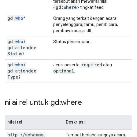
tersebut akan mewarisi nilai
<gd:where>
tingkat feed.
gd:
who
*
Orang yang terkait dengan acara:
penyelenggara, tamu, pembicara,
pembawa acara, dll.
gd:
who
/
Status penerimaan.
gd:attendee
Status
?
gd:
who
/
required
Jenis peserta:
atau
gd:attendee
optional
.
Type
?
nilai rel untuk gd:where
nilai rel
Deskripsi
http:
/
/
schemas
.
Tempat berlangsungnya acara.