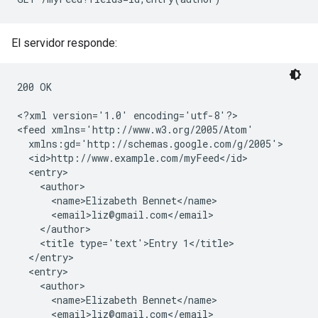
El servidor responde:
200 OK

<?xml version='1.0' encoding='utf-8'?>

<feed xmlns='http://www.w3.org/2005/Atom'

  xmlns:gd='http://schemas.google.com/g/2005'>

  <id>http://www.example.com/myFeed</id>

  <entry>

    <author>

      <name>Elizabeth Bennet</name>

      <email>liz@gmail.com</email>

    </author>

    <title type='text'>Entry 1</title>

  </entry>

  <entry>

    <author>

      <name>Elizabeth Bennet</name>

      <email>liz@gmail.com</email>
