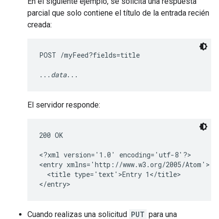
En el siguiente ejemplo, se solicita una respuesta
parcial que solo contiene el título de la entrada recién
creada:
POST /myFeed?fields=title

...
data
El servidor responde:
200 OK

<?xml version='1.0' encoding='utf-8'?>

<entry xmlns='http://www.w3.org/2005/Atom'>

  <title type='text'>Entry 1</title>

</entry>
Cuando realizas una solicitud
PUT
para una