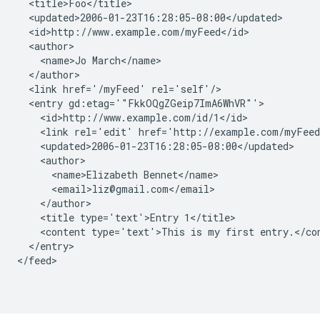
  <title>Foo</title>

  <updated>2006-01-23T16:28:05-08:00</updated>

  <id>http://www.example.com/myFeed</id>

  <author>

    <name>Jo March</name>

  </author>

  <link href='/myFeed' rel='self'/>

  <entry gd:etag='"FkkOQgZGeip7ImA6WhVR"'>

    <id>http://www.example.com/id/1</id>

    <link rel='edit' href='http://example.com/myFeed
    <updated>2006-01-23T16:28:05-08:00</updated>

    <author>

      <name>Elizabeth Bennet</name>

      <email>liz@gmail.com</email>

    </author>

    <title type='text'>Entry 1</title>

    <content type='text'>This is my first entry.</con
  </entry>

</feed>
