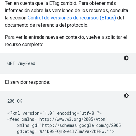
Ten en cuenta que la ETag cambió. Para obtener más
información sobre las versiones de los recursos, consulta
la sección
Control de versiones de recursos (ETags)
del
documento de referencia del protocolo.
Para ver la entrada nueva en contexto, vuelve a solicitar el
recurso completo:
El servidor responde:
200 OK

<?xml version='1.0' encoding='utf-8'?>

<feed xmlns='http://www.w3.org/2005/Atom'

    xmlns:gd='http://schemas.google.com/g/2005'

    gd:etag='W/"D08FQn8-eil7ImA9WxZbFEw."'>
