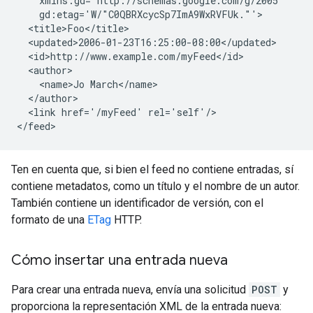
    xmlns:gd='http://schemas.google.com/g/2005'

    gd:etag='W/"C0QBRXcycSp7ImA9WxRVFUk."'>

  <title>Foo</title>

  <updated>2006-01-23T16:25:00-08:00</updated>

  <id>http://www.example.com/myFeed</id>

  <author>

    <name>Jo March</name>

  </author>

  <link href='/myFeed' rel='self'/>

Ten en cuenta que, si bien el feed no contiene entradas, sí
contiene metadatos, como un título y el nombre de un autor.
También contiene un identificador de versión, con el
formato de una
ETag
HTTP.
Cómo insertar una entrada nueva
Para crear una entrada nueva, envía una solicitud
POST
y
proporciona la representación XML de la entrada nueva: