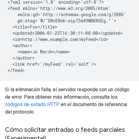
<?xml version='1.0' encoding='utf-8'?>

<feed xmlns='http://www.w3.org/2005/Atom'

    xmlns:gd='http://schemas.google.com/g/2005'

    gd:etag='W/"D0cERnk-eip7ImA9WBBXGEg."'>

  <title>Foo</title>

  <updated>2006-01-23T16:30:11-08:00</updated>

  <id>http://www.example.com/myFeed</id>

  <author>

    <name>Jo March</name>

  </author>

  <link href='/myFeed' rel='self'/>

Si la eliminación falla, el servidor responde con un código
de error. Para obtener más información, consulta los
códigos de estado HTTP
en el documento de referencia
del protocolo.
Cómo solicitar entradas o feeds parciales
(Experimental)