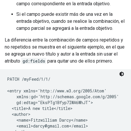
campo correspondiente en la entrada objetivo.
Si el campo puede existir más de una vez en la
entrada objetivo, cuando se realice la combinación, el
campo parcial se agregará a la entrada objetivo.
La diferencia entre la combinación de campos repetidos y
no repetidos se muestra en el siguiente ejemplo, en el que
se agrega un nuevo título y autor a la entrada sin usar el
atributo
gd:fields
para quitar uno de ellos primero.
PATCH /myFeed/1/1/

<entry xmlns='http://www.w3.org/2005/Atom'

    xmlns:gd='http://schemas.google.com/g/2005'

    gd:edtag="EksPTg1Bfyp7IWA6WhJT">

  <title>A new title</title>

  <author>

    <name>Fitzwilliam Darcy</name>

    <email>darcy@gmail.com</email>
