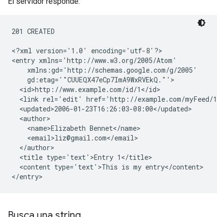
El servidor responde:
201 CREATED

<?xml version='1.0' encoding='utf-8'?>

<entry xmlns='http://www.w3.org/2005/Atom'

    xmlns:gd='http://schemas.google.com/g/2005'

    gd:etag='"CUUEQX47eCp7ImA9WxRVEkQ."'>

  <id>http://www.example.com/id/1</id>

  <link rel='edit' href='http://example.com/myFeed/1
  <updated>2006-01-23T16:26:03-08:00</updated>

  <author>

    <name>Elizabeth Bennet</name>

    <email>liz@gmail.com</email>

  </author>

  <title type='text'>Entry 1</title>

  <content type='text'>This is my entry</content>

Busca una string