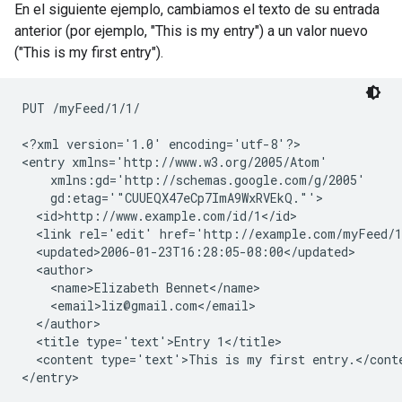
En el siguiente ejemplo, cambiamos el texto de su entrada
anterior (por ejemplo, "This is my entry") a un valor nuevo
("This is my first entry").
PUT /myFeed/1/1/

<?xml version='1.0' encoding='utf-8'?>

<entry xmlns='http://www.w3.org/2005/Atom'

    xmlns:gd='http://schemas.google.com/g/2005'

    gd:etag='"CUUEQX47eCp7ImA9WxRVEkQ."'>

  <id>http://www.example.com/id/1</id>

  <link rel='edit' href='http://example.com/myFeed/1
  <updated>2006-01-23T16:28:05-08:00</updated>

  <author>

    <name>Elizabeth Bennet</name>

    <email>liz@gmail.com</email>

  </author>

  <title type='text'>Entry 1</title>

  <content type='text'>This is my first entry.</conte