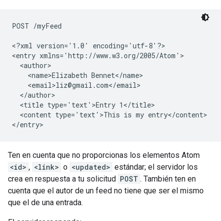
POST /myFeed

<?xml version='1.0' encoding='utf-8'?>

<entry xmlns='http://www.w3.org/2005/Atom'>

  <author>

    <name>Elizabeth Bennet</name>

    <email>liz@gmail.com</email>

  </author>

  <title type='text'>Entry 1</title>

  <content type='text'>This is my entry</content>

Ten en cuenta que no proporcionas los elementos Atom
<id>
,
<link>
o
<updated>
estándar; el servidor los
crea en respuesta a tu solicitud
POST
. También ten en
cuenta que el autor de un feed no tiene que ser el mismo
que el de una entrada.