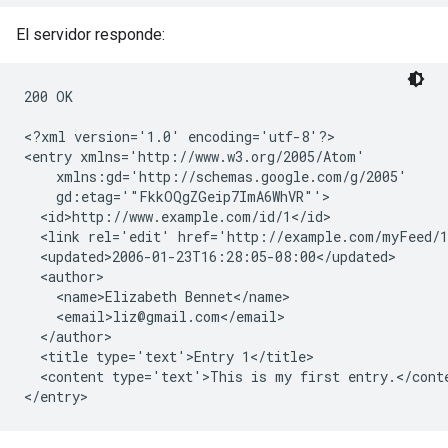
El servidor responde:
200 OK

<?xml version='1.0' encoding='utf-8'?>

<entry xmlns='http://www.w3.org/2005/Atom'

    xmlns:gd='http://schemas.google.com/g/2005'

    gd:etag='"FkkOQgZGeip7ImA6WhVR"'>

  <id>http://www.example.com/id/1</id>

  <link rel='edit' href='http://example.com/myFeed/1
  <updated>2006-01-23T16:28:05-08:00</updated>

  <author>

    <name>Elizabeth Bennet</name>

    <email>liz@gmail.com</email>

  </author>

  <title type='text'>Entry 1</title>

  <content type='text'>This is my first entry.</conte