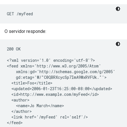
O servidor responde:
200 OK

<?xml version='1.0' encoding='utf-8'?>

<feed xmlns='http://www.w3.org/2005/Atom'

    xmlns:gd='http://schemas.google.com/g/2005'

    gd:etag='W/"C0QBRXcycSp7ImA9WxRVFUk."'>

  <title>Foo</title>

  <updated>2006-01-23T16:25:00-08:00</updated>

  <id>http://www.example.com/myFeed</id>

  <author>

    <name>Jo March</name>

  </author>

  <link href='/myFeed' rel='self'/>
