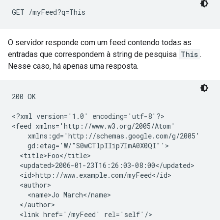
O servidor responde com um feed contendo todas as
entradas que correspondem à string de pesquisa
This
.
Nesse caso, há apenas uma resposta.
200 OK

<?xml version='1.0' encoding='utf-8'?>

<feed xmlns='http://www.w3.org/2005/Atom'

    xmlns:gd='http://schemas.google.com/g/2005'

    gd:etag='W/"S0wCTlpIIip7ImA0X0QI"'>

  <title>Foo</title>

  <updated>2006-01-23T16:26:03-08:00</updated>

  <id>http://www.example.com/myFeed</id>

  <author>

    <name>Jo March</name>

  </author>

  <link href='/myFeed' rel='self'/>
