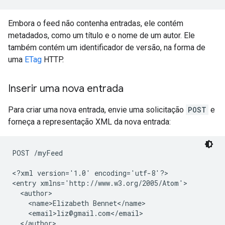
Embora o feed não contenha entradas, ele contém
metadados, como um título e o nome de um autor. Ele
também contém um identificador de versão, na forma de
uma
ETag
HTTP.
Inserir uma nova entrada
Para criar uma nova entrada, envie uma solicitação
POST
e
forneça a representação XML da nova entrada:
POST /myFeed

<?xml version='1.0' encoding='utf-8'?>

<entry xmlns='http://www.w3.org/2005/Atom'>

  <author>

    <name>Elizabeth Bennet</name>

    <email>liz@gmail.com</email>

  </author>
