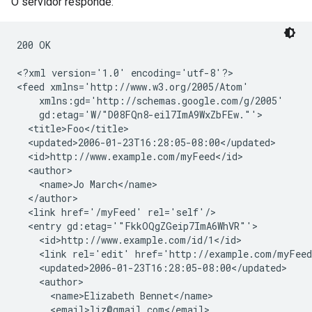
O servidor responde:
200 OK

<?xml version='1.0' encoding='utf-8'?>

<feed xmlns='http://www.w3.org/2005/Atom'

    xmlns:gd='http://schemas.google.com/g/2005'

    gd:etag='W/"D08FQn8-eil7ImA9WxZbFEw."'>

  <title>Foo</title>

  <updated>2006-01-23T16:28:05-08:00</updated>

  <id>http://www.example.com/myFeed</id>

  <author>

    <name>Jo March</name>

  </author>

  <link href='/myFeed' rel='self'/>

  <entry gd:etag='"FkkOQgZGeip7ImA6WhVR"'>

    <id>http://www.example.com/id/1</id>

    <link rel='edit' href='http://example.com/myFeed
    <updated>2006-01-23T16:28:05-08:00</updated>

    <author>

      <name>Elizabeth Bennet</name>

      <email>liz@gmail.com</email>
