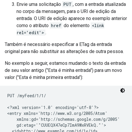
Envie uma solicitação
PUT
, com a entrada atualizada
no corpo da mensagem, para o URI de edição da
entrada. O URI de edição aparece no exemplo anterior
como o atributo
href
do elemento
<link
rel='edit'>
.
Também é necessário especificar a ETag da entrada
original para não substituir as alterações de outra pessoa.
No exemplo a seguir, estamos mudando o texto da entrada
de seu valor antigo ("Esta é minha entrada") para um novo
valor ("Esta é minha primeira entrada"):
PUT /myFeed/1/1/

<?xml version='1.0' encoding='utf-8'?>

<entry xmlns='http://www.w3.org/2005/Atom'

    xmlns:gd='http://schemas.google.com/g/2005'

    gd:etag='"CUUEQX47eCp7ImA9WxRVEkQ."'>

  <id>http://www.example.com/id/1</id>
