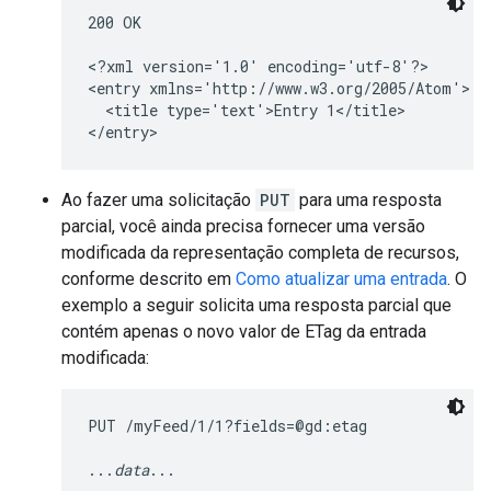
200 OK

<?xml version='1.0' encoding='utf-8'?>

<entry xmlns='http://www.w3.org/2005/Atom'>

  <title type='text'>Entry 1</title>

</entry>
Ao fazer uma solicitação
PUT
para uma resposta
parcial, você ainda precisa fornecer uma versão
modificada da representação completa de recursos,
conforme descrito em
Como atualizar uma entrada
. O
exemplo a seguir solicita uma resposta parcial que
contém apenas o novo valor de ETag da entrada
modificada:
PUT /myFeed/1/1?fields=@gd:etag

...
data
...