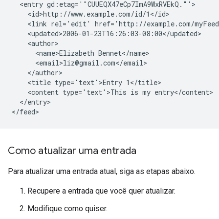
  <entry gd:etag='"CUUEQX47eCp7ImA9WxRVEkQ."'>

    <id>http://www.example.com/id/1</id>

    <link rel='edit' href='http://example.com/myFeed
    <updated>2006-01-23T16:26:03-08:00</updated>

    <author>

      <name>Elizabeth Bennet</name>

      <email>liz@gmail.com</email>

    </author>

    <title type='text'>Entry 1</title>

    <content type='text'>This is my entry</content>

  </entry>

Como atualizar uma entrada
Para atualizar uma entrada atual, siga as etapas abaixo.
Recupere a entrada que você quer atualizar.
Modifique como quiser.