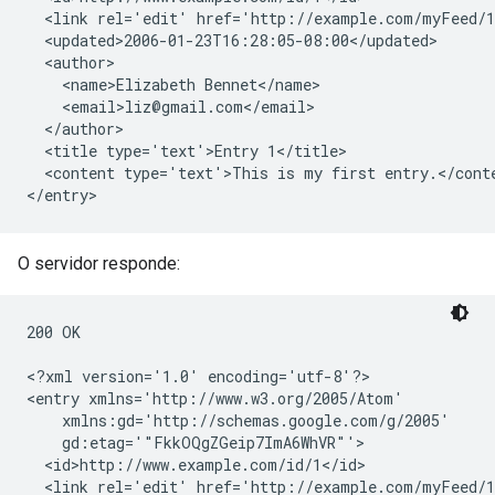
  <link rel='edit' href='http://example.com/myFeed/1
  <updated>2006-01-23T16:28:05-08:00</updated>

  <author>

    <name>Elizabeth Bennet</name>

    <email>liz@gmail.com</email>

  </author>

  <title type='text'>Entry 1</title>

  <content type='text'>This is my first entry.</conte
O servidor responde:
200 OK

<?xml version='1.0' encoding='utf-8'?>

<entry xmlns='http://www.w3.org/2005/Atom'

    xmlns:gd='http://schemas.google.com/g/2005'

    gd:etag='"FkkOQgZGeip7ImA6WhVR"'>

  <id>http://www.example.com/id/1</id>

  <link rel='edit' href='http://example.com/myFeed/1