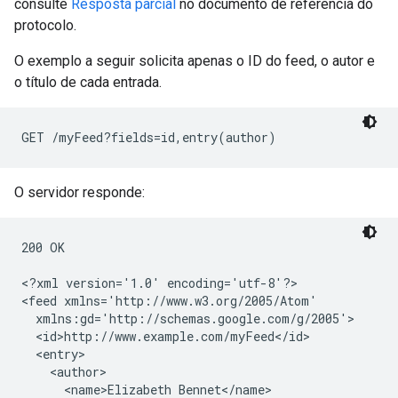
consulte
Resposta parcial
no documento de referência do
protocolo.
O exemplo a seguir solicita apenas o ID do feed, o autor e
o título de cada entrada.
GET /myFeed?fields=id,entry(author)
O servidor responde:
200 OK

<?xml version='1.0' encoding='utf-8'?>

<feed xmlns='http://www.w3.org/2005/Atom'

  xmlns:gd='http://schemas.google.com/g/2005'>

  <id>http://www.example.com/myFeed</id>

  <entry>

    <author>

      <name>Elizabeth Bennet</name>
