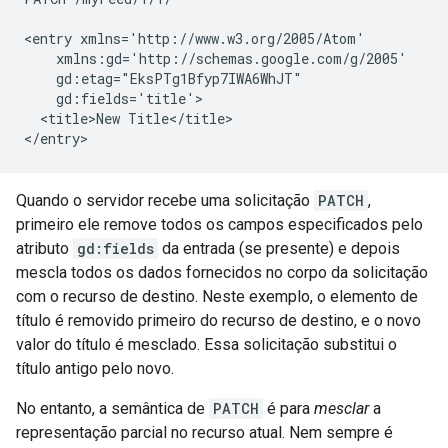
<entry xmlns='http://www.w3.org/2005/Atom'

    xmlns:gd='http://schemas.google.com/g/2005'

    gd:etag="EksPTg1Bfyp7IWA6WhJT"

    gd:fields='title'>

  <title>New Title</title>

</entry>
Quando o servidor recebe uma solicitação
PATCH
,
primeiro ele remove todos os campos especificados pelo
atributo
gd:fields
da entrada (se presente) e depois
mescla todos os dados fornecidos no corpo da solicitação
com o recurso de destino. Neste exemplo, o elemento de
título é removido primeiro do recurso de destino, e o novo
valor do título é mesclado. Essa solicitação substitui o
título antigo pelo novo.
No entanto, a semântica de
PATCH
é para
mesclar
a
representação parcial no recurso atual. Nem sempre é