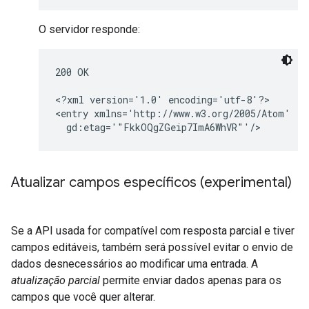
O servidor responde:
200 OK

<?xml version='1.0' encoding='utf-8'?>

<entry xmlns='http://www.w3.org/2005/Atom'

  gd:etag='"FkkOQgZGeip7ImA6WhVR"'/>
Atualizar campos específicos
(experimental)
Se a API usada for compatível com resposta parcial e tiver
campos editáveis, também será possível evitar o envio de
dados desnecessários ao modificar uma entrada. A
atualização parcial
permite enviar dados apenas para os
campos que você quer alterar.