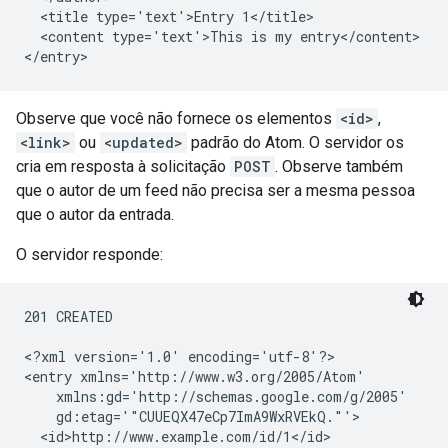
  <title type='text'>Entry 1</title>

  <content type='text'>This is my entry</content>

Observe que você não fornece os elementos
<id>
,
<link>
ou
<updated>
padrão do Atom. O servidor os
cria em resposta à solicitação
POST
. Observe também
que o autor de um feed não precisa ser a mesma pessoa
que o autor da entrada.
O servidor responde:
201 CREATED

<?xml version='1.0' encoding='utf-8'?>

<entry xmlns='http://www.w3.org/2005/Atom'

    xmlns:gd='http://schemas.google.com/g/2005'

    gd:etag='"CUUEQX47eCp7ImA9WxRVEkQ."'>

  <id>http://www.example.com/id/1</id>
