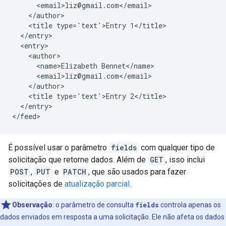
      <email>liz@gmail.com</email>

    </author>

    <title type='text'>Entry 1</title>

  </entry>

  <entry>

    <author>

      <name>Elizabeth Bennet</name>

      <email>liz@gmail.com</email>

    </author>

    <title type='text'>Entry 2</title>

  </entry>

É possível usar o parâmetro
fields
com qualquer tipo de
solicitação que retorne dados. Além de
GET
, isso inclui
POST
,
PUT
e
PATCH
, que são usados para fazer
solicitações de
atualização parcial
.
Observação
: o parâmetro de consulta
fields
controla apenas os
dados enviados em resposta a uma solicitação. Ele não afeta os dados