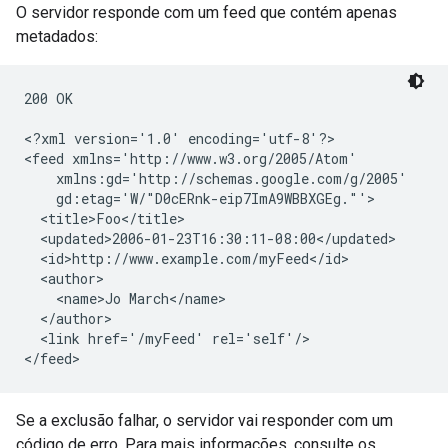
O servidor responde com um feed que contém apenas
metadados:
200 OK

<?xml version='1.0' encoding='utf-8'?>

<feed xmlns='http://www.w3.org/2005/Atom'

    xmlns:gd='http://schemas.google.com/g/2005'

    gd:etag='W/"D0cERnk-eip7ImA9WBBXGEg."'>

  <title>Foo</title>

  <updated>2006-01-23T16:30:11-08:00</updated>

  <id>http://www.example.com/myFeed</id>

  <author>

    <name>Jo March</name>

  </author>

  <link href='/myFeed' rel='self'/>

Se a exclusão falhar, o servidor vai responder com um
código de erro. Para mais informações, consulte os