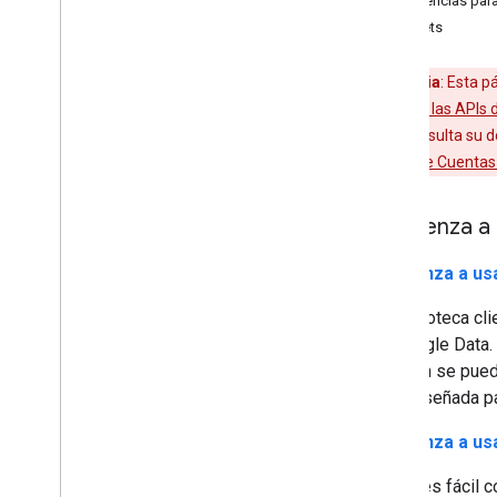
Sugerencias para
Gadgets
Advertencia
: Esta p
el
directorio de las APIs
específica, consulta su
autorización de Cuentas
Comienza a u
Comienza a usa
La biblioteca cl
de Google Data. 
también se puede
está diseñada pa
Comienza a usa
Nunca es fácil c