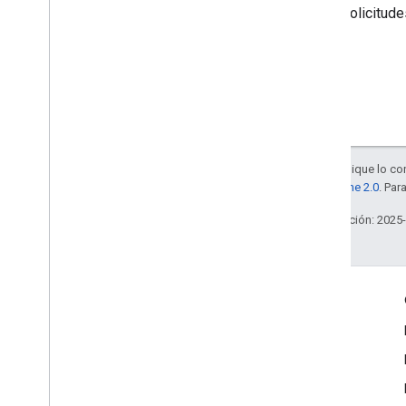
firmar solicitud
Salvo que se indique lo con
la
licencia Apache 2.0
. Par
Última actualización: 2025
Interactúa
Google Developer Program
Google Developer Groups
Google Developer Experts