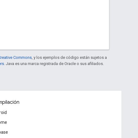
e Creative Commons
, y los ejemplos de código están sujetos a
ers
. Java es una marca registrada de Oracle o sus afiliados.
pilación
roid
ome
base