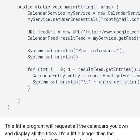
    public static void main(String[] args) {

        CalendarService myService = new CalendarServi
        myService.setUserCredentials("root@gmail.com
        URL feedUrl = new URL("http://www.google.com
        CalendarFeed resultFeed = myService.getFeed(f
        System.out.println("Your calendars:");

        System.out.println();

        for (int i = 0; i < resultFeed.getEntries().
          CalendarEntry entry = resultFeed.getEntries
          System.out.println("\t" + entry.getTitle()
        }

    }

}
This little program will request all the calendars you own
and display all the titles. It's a little longer than the