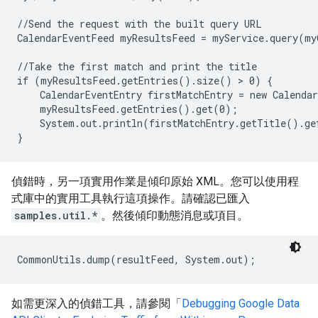
//Send the request with the built query URL

CalendarEventFeed myResultsFeed = myService.query(my
//Take the first match and print the title

if (myResultsFeed.getEntries().size() > 0) {

    CalendarEventEntry firstMatchEntry = new Calendar
    myResultsFeed.getEntries().get(0);

    System.out.println(firstMatchEntry.getTitle().ge
}
偵錯時，另一項實用作業是傾印原始 XML。您可以使用程
式庫中的實用工具執行這項操作。請確認已匯入
samples.util.*
。然後傾印動態消息或項目。
CommonUtils.dump(resultFeed, System.out);
如需更深入的偵錯工具，請參閱「
Debugging Google Data