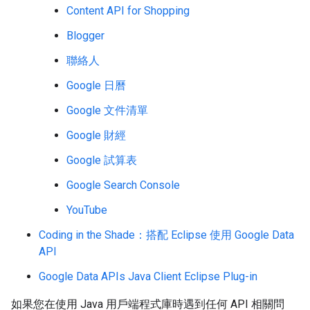
Content API for Shopping
Blogger
聯絡人
Google 日曆
Google 文件清單
Google 財經
Google 試算表
Google Search Console
YouTube
Coding in the Shade：搭配 Eclipse 使用 Google Data
API
Google Data APIs Java Client Eclipse Plug-in
如果您在使用 Java 用戶端程式庫時遇到任何 API 相關問