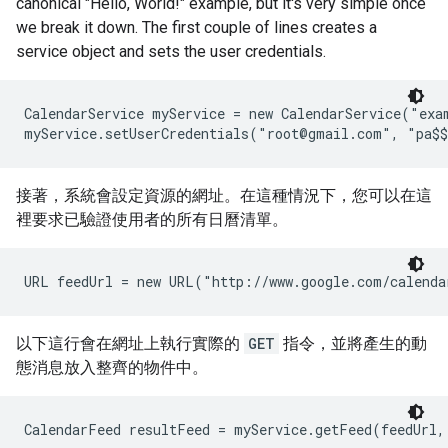
canonical "Hello, World!" example, but it's very simple once
we break it down. The first couple of lines creates a
service object and sets the user credentials.
CalendarService myService = new CalendarService("exam
myService.setUserCredentials("root@gmail.com", "pa$
接著，系統會設定資源的網址。在這種情況下，您可以在這
裡要求已驗證使用者的所有日曆清單。
URL feedUrl = new URL("http://www.google.com/calenda
以下這行會在網址上執行實際的
GET
指令，並將產生的動
態消息放入整齊的物件中。
CalendarFeed resultFeed = myService.getFeed(feedUrl,