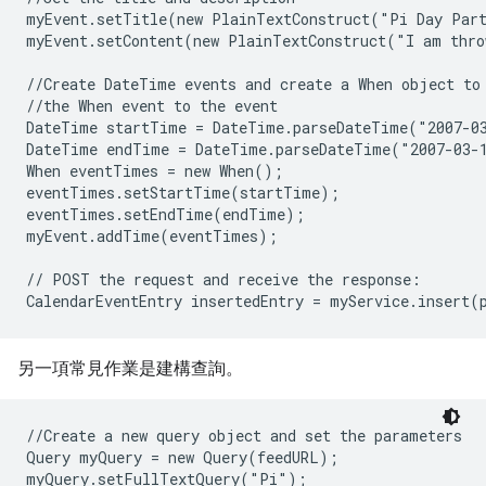
myEvent.setTitle(new PlainTextConstruct("Pi Day Part
myEvent.setContent(new PlainTextConstruct("I am thro
//Create DateTime events and create a When object to 
//the When event to the event

DateTime startTime = DateTime.parseDateTime("2007-03
DateTime endTime = DateTime.parseDateTime("2007-03-1
When eventTimes = new When();

eventTimes.setStartTime(startTime);

eventTimes.setEndTime(endTime);

myEvent.addTime(eventTimes);

// POST the request and receive the response:

另一項常見作業是建構查詢。
//Create a new query object and set the parameters

Query myQuery = new Query(feedURL);

myQuery.setFullTextQuery("Pi");
