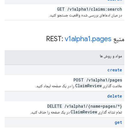
GET
/
v1alpha1
/
claims:search
در میان ادعاهای بررسی شده واقعیت جستجو کنید.
منبع REST:
pages
.
v1alpha1
مواد و روش ها
create
POST
/
v1alpha1
/
pages
Claim
Review
علامت گذاری
را در یک صفحه ایجاد کنید.
delete
DELETE
/
v1alpha1
/
{name=pages
/
*}
Claim
Review
تمام نشانه گذاری
در یک صفحه را حذف کنید.
get