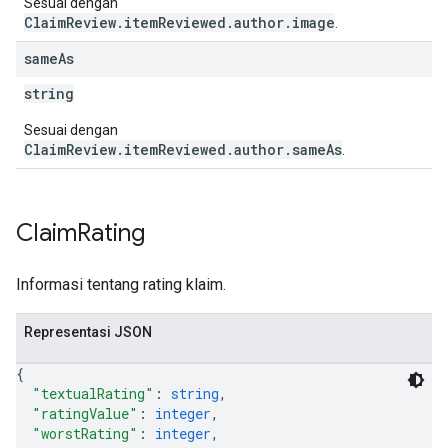
Sesuai dengan
ClaimReview.itemReviewed.author.image
.
same
As
string
Sesuai dengan
ClaimReview.itemReviewed.author.sameAs
.
Claim
Rating
Informasi tentang rating klaim.
Representasi JSON
{
"textualRating"
: 
string
,
"ratingValue"
: 
integer
,
"worstRating"
: 
integer
,