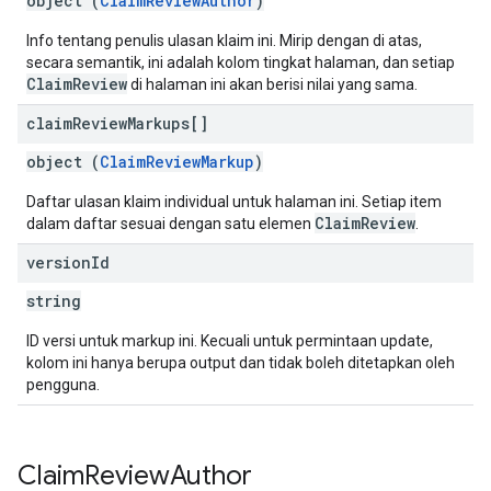
object (
ClaimReviewAuthor
)
Info tentang penulis ulasan klaim ini. Mirip dengan di atas,
secara semantik, ini adalah kolom tingkat halaman, dan setiap
ClaimReview
di halaman ini akan berisi nilai yang sama.
claim
Review
Markups[]
object (
ClaimReviewMarkup
)
Daftar ulasan klaim individual untuk halaman ini. Setiap item
ClaimReview
dalam daftar sesuai dengan satu elemen
.
version
Id
string
ID versi untuk markup ini. Kecuali untuk permintaan update,
kolom ini hanya berupa output dan tidak boleh ditetapkan oleh
pengguna.
Claim
Review
Author