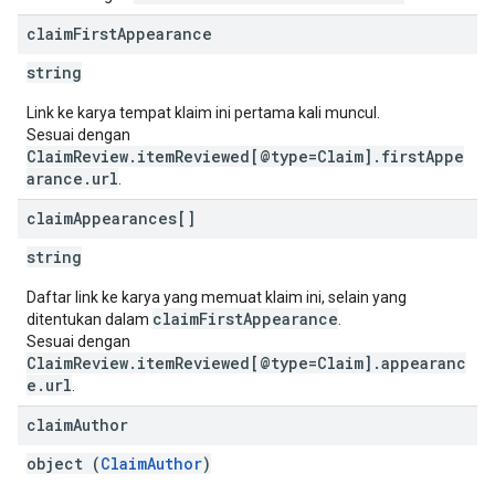
claim
First
Appearance
string
Link ke karya tempat klaim ini pertama kali muncul.
Sesuai dengan
ClaimReview.itemReviewed[@type=Claim].firstAppe
arance.url
.
claim
Appearances[]
string
Daftar link ke karya yang memuat klaim ini, selain yang
claimFirstAppearance
ditentukan dalam
.
Sesuai dengan
ClaimReview.itemReviewed[@type=Claim].appearanc
e.url
.
claim
Author
object (
ClaimAuthor
)