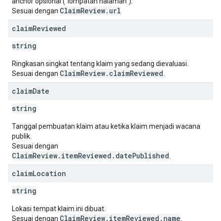
anchor opsional ("lompatan halaman").
ClaimReview.url
Sesuai dengan
claim
Reviewed
string
Ringkasan singkat tentang klaim yang sedang dievaluasi.
ClaimReview.claimReviewed
Sesuai dengan
.
claim
Date
string
Tanggal pembuatan klaim atau ketika klaim menjadi wacana
publik.
Sesuai dengan
ClaimReview.itemReviewed.datePublished
.
claim
Location
string
Lokasi tempat klaim ini dibuat.
ClaimReview.itemReviewed.name
Sesuai dengan
.