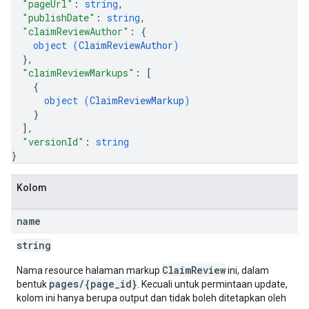
"pageUrl"
: 
string
,
"publishDate"
: 
string
,
"claimReviewAuthor"
: 
{
object (
ClaimReviewAuthor
)
}
,
"claimReviewMarkups"
: 
[
{
object (
ClaimReviewMarkup
)
}
]
,
"versionId"
: 
string
}
Kolom
name
string
ClaimReview
Nama resource halaman markup
ini, dalam
pages/{page_id}
bentuk
. Kecuali untuk permintaan update,
kolom ini hanya berupa output dan tidak boleh ditetapkan oleh