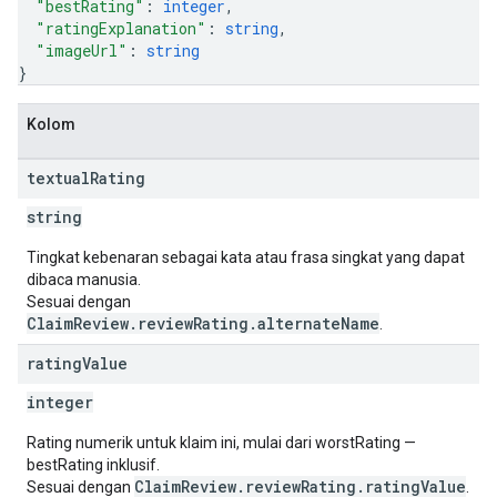
"bestRating"
: 
integer
,
"ratingExplanation"
: 
string
,
"imageUrl"
: 
string
}
Kolom
textual
Rating
string
Tingkat kebenaran sebagai kata atau frasa singkat yang dapat
dibaca manusia.
Sesuai dengan
ClaimReview.reviewRating.alternateName
.
rating
Value
integer
Rating numerik untuk klaim ini, mulai dari worstRating —
bestRating inklusif.
ClaimReview.reviewRating.ratingValue
Sesuai dengan
.