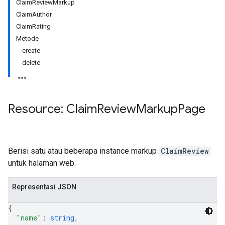
ClaimReviewMarkup
ClaimAuthor
ClaimRating
Metode
create
delete
Resource: Claim
Review
Markup
Page
Berisi satu atau beberapa instance markup
ClaimReview
untuk halaman web.
Representasi JSON
{
"name"
: 
string
,