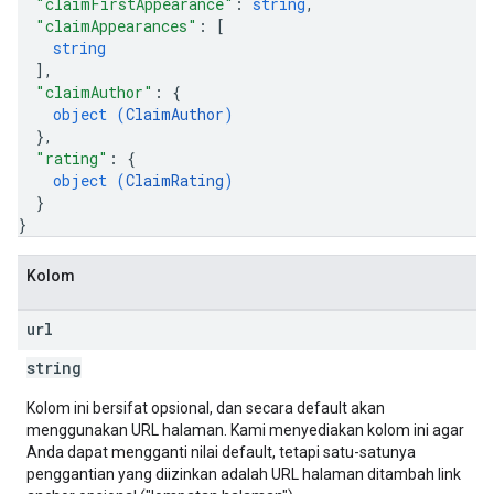
"claimFirstAppearance"
: 
string
,
"claimAppearances"
: 
[
string
]
,
"claimAuthor"
: 
{
object (
ClaimAuthor
)
}
,
"rating"
: 
{
object (
ClaimRating
)
}
}
Kolom
url
string
Kolom ini bersifat opsional, dan secara default akan
menggunakan URL halaman. Kami menyediakan kolom ini agar
Anda dapat mengganti nilai default, tetapi satu-satunya
penggantian yang diizinkan adalah URL halaman ditambah link