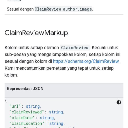
ClaimReview.author.image
Sesuai dengan
.
Claim
Review
Markup
Kolom untuk setiap elemen
ClaimReview
. Kecuali untuk
sub-pesan yang mengelompokkan kolom, setiap kolom ini
sesuai dengan kolom di
https://schema.org/ClaimReview
.
Kami mencantumkan pemetaan yang tepat untuk setiap
kolom.
Representasi JSON
{
"url"
: 
string
,
"claimReviewed"
: 
string
,
"claimDate"
: 
string
,
"claimLocation"
: 
string
,