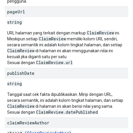
pengguna.
page
Url
string
ClaimReview
URL halaman yang terkait dengan markup
ini.
ClaimReview
Meskipun setiap
memiliki kolom URL sendiri,
secara semantik ini adalah kolom tingkat halaman, dan setiap
ClaimReview
di halaman ini akan menggunakan nilai ini
kecuali jika diganti satu per satu.
ClaimReview.url
Sesuai dengan
publish
Date
string
Tanggal saat cek fakta dipublikasikan. Mirip dengan URL,
secara semantik, ini adalah kolom tingkat halaman, dan setiap
ClaimReview
di halaman ini akan berisi nilai yang sama.
ClaimReview.datePublished
Sesuai dengan
claim
Review
Author