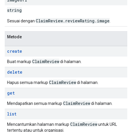
string
ClaimReview.reviewRating.image
Sesuai dengan
.
Metode
create
Claim
Review
Buat markup
di halaman.
delete
Claim
Review
Hapus semua markup
di halaman.
get
Claim
Review
Mendapatkan semua markup
di halaman.
list
Claim
Review
Mencantumkan halaman markup
untuk URL
tertentu atau untuk organisasi.