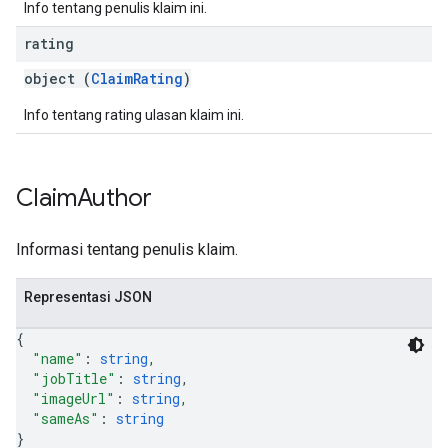
Info tentang penulis klaim ini.
rating
object (
ClaimRating
)
Info tentang rating ulasan klaim ini.
Claim
Author
Informasi tentang penulis klaim.
Representasi JSON
{
"name"
: 
string
,
"jobTitle"
: 
string
,
"imageUrl"
: 
string
,
"sameAs"
: 
string
}