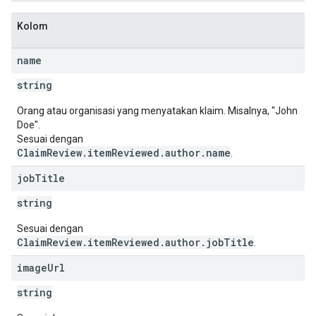
Kolom
name
string
Orang atau organisasi yang menyatakan klaim. Misalnya, "John
Doe".
Sesuai dengan
ClaimReview.itemReviewed.author.name
.
job
Title
string
Sesuai dengan
ClaimReview.itemReviewed.author.jobTitle
.
image
Url
string