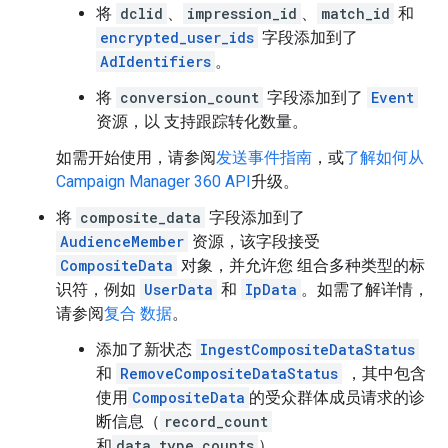
将
dclid
、
impression_id
、
match_id
和
encrypted_user_ids
字段添加到了
AdIdentifiers
。
将
conversion_count
字段添加到了
Event
资源，以 支持跟踪转化数量。
如需开始使用，请参阅
发送事件指南
，或
了解如何从
Campaign Manager 360 API
升级。
将
composite_data
字段添加到了
AudienceMember
资源，该字段接受
CompositeData
对象，并允许您 组合多种类型的标
识符，例如
UserData
和
IpData
。如需了解详情，
请参阅
复合 数据
。
添加了新状态
IngestCompositeDataStatus
和
RemoveCompositeDataStatus
，其中包含
使用
CompositeData
的受众群体成员请求的诊
断信息（
record_count
和
data_type_counts
）。