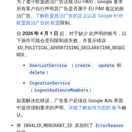
为了遵守欧盟政治广告法规 (EU PAR)，Google 要求
所有客户自行声明其广告是否属于 EU PAR 规定的政
治广告。
了解欧盟政治广告的定义以及 Google 针对
欧盟政治广告的 欧盟
限制。
自
2026 年 4 月 1 日
起，对于缺少 此声明的账号，以
下操作可能会受到限制或失败，并显示错误
EU_POLITICAL_ADVERTISING_DECLARATION_REQUI
RED
。
UserListService
（
create
、
update
和
delete
）
IngestionService
（
ingestAudienceMembers
）
如需解决此错误，广告客户必须在 Google Ads 界面
中提供强制要求的声明。
详细了解如何为您的 账号
确
认。
将
INVALID_MERCHANT_ID
添加到了
ErrorReason