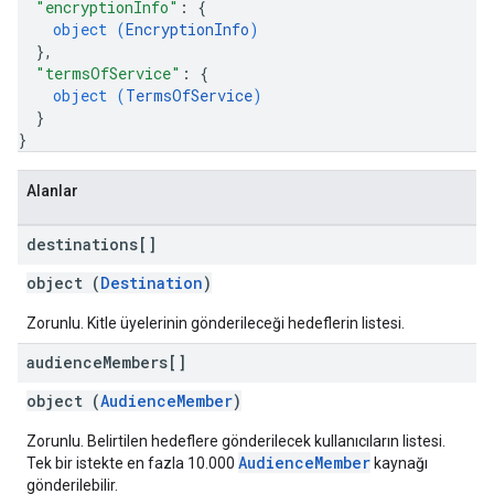
"encryptionInfo"
: 
{
object (
EncryptionInfo
)
}
,
"termsOfService"
: 
{
object (
TermsOfService
)
}
}
Alanlar
destinations[]
object (
Destination
)
Zorunlu. Kitle üyelerinin gönderileceği hedeflerin listesi.
audience
Members[]
object (
AudienceMember
)
Zorunlu. Belirtilen hedeflere gönderilecek kullanıcıların listesi.
AudienceMember
Tek bir istekte en fazla 10.000
kaynağı
gönderilebilir.