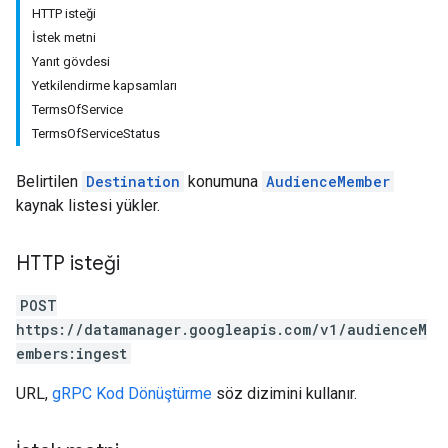
HTTP isteği
İstek metni
Yanıt gövdesi
Yetkilendirme kapsamları
TermsOfService
TermsOfServiceStatus
Belirtilen
Destination
konumuna
AudienceMember
kaynak listesi yükler.
HTTP isteği
POST
https://datamanager.googleapis.com/v1/audienceM
embers:ingest
URL,
gRPC Kod Dönüştürme
söz dizimini kullanır.