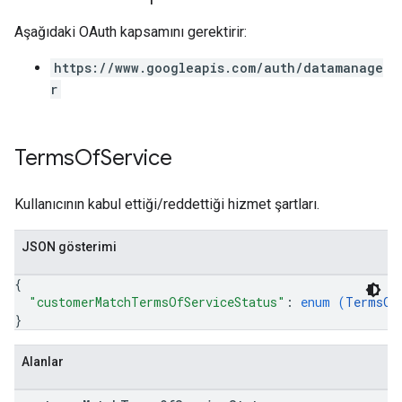
Aşağıdaki OAuth kapsamını gerektirir:
https://www.googleapis.com/auth/datamanage
r
Terms
Of
Service
Kullanıcının kabul ettiği/reddettiği hizmet şartları.
JSON gösterimi
{
"customerMatchTermsOfServiceStatus"
: 
enum (
TermsOf
}
Alanlar