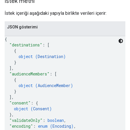
İstek metni
İstek içeriği aşağıdaki yapıyla birlikte verileri içerir:
JSON gösterimi
{
"destinations"
: 
[
{
object (
Destination
)
}
]
,
"audienceMembers"
: 
[
{
object (
AudienceMember
)
}
]
,
"consent"
: 
{
object (
Consent
)
}
,
"validateOnly"
: 
boolean
,
"encoding"
: 
enum (
Encoding
)
,