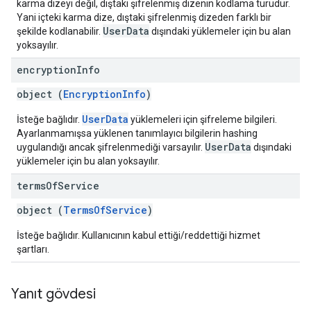
karma dizeyi değil, dıştaki şifrelenmiş dizenin kodlama türüdür.
Yani içteki karma dize, dıştaki şifrelenmiş dizeden farklı bir
UserData
şekilde kodlanabilir.
dışındaki yüklemeler için bu alan
yoksayılır.
encryption
Info
object (
EncryptionInfo
)
UserData
İsteğe bağlıdır.
yüklemeleri için şifreleme bilgileri.
Ayarlanmamışsa yüklenen tanımlayıcı bilgilerin hashing
UserData
uygulandığı ancak şifrelenmediği varsayılır.
dışındaki
yüklemeler için bu alan yoksayılır.
terms
Of
Service
object (
TermsOfService
)
İsteğe bağlıdır. Kullanıcının kabul ettiği/reddettiği hizmet
şartları.
Yanıt gövdesi