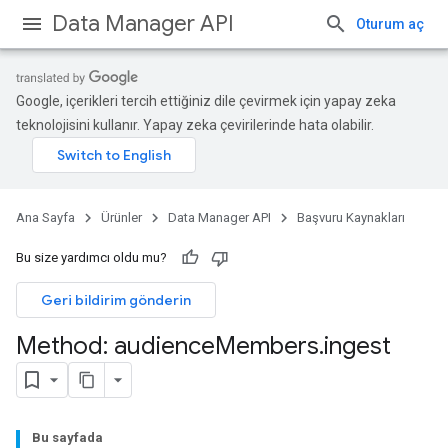
Data Manager API
Oturum aç
Google, içerikleri tercih ettiğiniz dile çevirmek için yapay zeka
teknolojisini kullanır. Yapay zeka çevirilerinde hata olabilir.
Ana Sayfa
Ürünler
Data Manager API
Başvuru Kaynakları
Licenses
lLicenses
Bu size yardımcı oldu mu?
lLicenses.userListGlobalLicenseCustomerInfos
Geri bildirim gönderin
Method: audience
Members
.
ingest
Bu sayfada