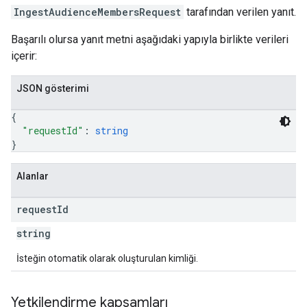
IngestAudienceMembersRequest
tarafından verilen yanıt.
Başarılı olursa yanıt metni aşağıdaki yapıyla birlikte verileri
içerir:
JSON gösterimi
{
"requestId"
: 
string
}
Alanlar
request
Id
string
İsteğin otomatik olarak oluşturulan kimliği.
Yetkilendirme kapsamları