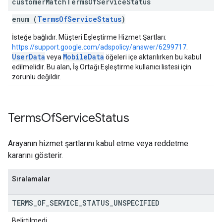
customer
Match
Terms
Of
Service
Status
enum (
TermsOfServiceStatus
)
İsteğe bağlıdır. Müşteri Eşleştirme Hizmet Şartları:
https://support.google.com/adspolicy/answer/6299717
.
UserData
MobileData
veya
öğeleri içe aktarılırken bu kabul
edilmelidir. Bu alan, İş Ortağı Eşleştirme kullanıcı listesi için
zorunlu değildir.
Terms
Of
Service
Status
Arayanın hizmet şartlarını kabul etme veya reddetme
kararını gösterir.
Sıralamalar
TERMS
_
OF
_
SERVICE
_
STATUS
_
UNSPECIFIED
Belirtilmedi.