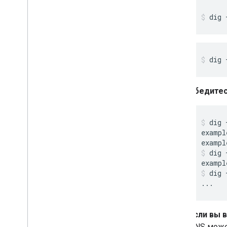
dig 
dig 
Убедитес
dig
exampl
exampl
dig
exampl
dig
...
Если вы 
DNS може