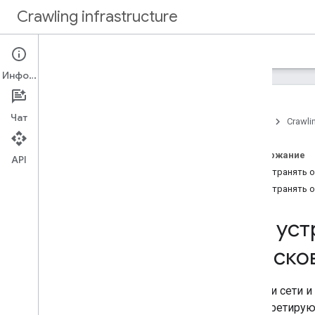
Crawling infrastructure
Главная
Документация
Информация
Обзор
О сканировании сайтов поисковыми
Чат
роботами Google
Главная
Crawlin
Инструкции
Содержание
API
Как проверить запросы от Google
Как устранять 
Аутентификация запросов с
Как устранять 
помощью Web Bot Auth
(экспериментальная функция)
Как уст
Как снизить частоту сканирования
сайта роботами Google
поиско
Как управлять сканированием с
помощью файла robots
.
txt
Как оптимизировать сканирование
Ошибки сети и
интерпретирую