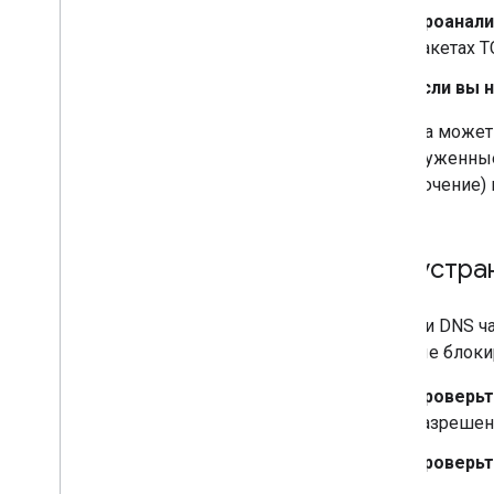
Проанали
пакетах 
Если вы 
Ошибка может 
перегруженные
подключение) 
Как устра
Ошибки DNS ча
которые блоки
Проверьт
разрешен
Проверьт