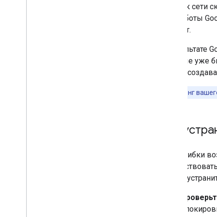
Справочные материалы
ошибок сети ск
Основные поисковые роботы
как роботы Goo
Специальные поисковые роботы
контент.
Инструменты для сбора данных о
сайте
,
управляемые пользователем
В результате 
Отдельные поисковые роботы и
которые уже бы
загрузчики
,
запускаемые
пользователями
может создава
Если хостинг вашег
Устранение неполадок
Коды статуса HTTP
Ошибки сети и DNS
Как устра
Что нового
Журнал изменений
Эти ошибки воз
присутствовать
Чтобы устрани
Проверьт
блокировк