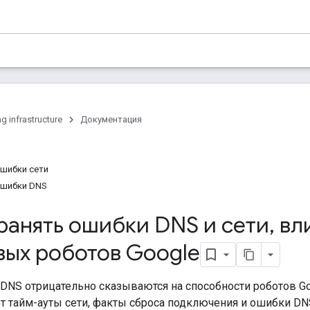
g infrastructure
Документация
ошибки сети
ошибки DNS
ранять ошибки DNS и сети
,
вл
вых роботов Google
 DNS отрицательно сказываются на способности роботов Go
т тайм-ауты сети, факты сброса подключения и ошибки DN