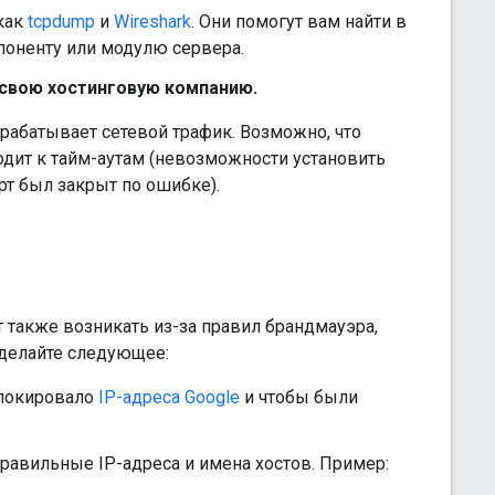
как
tcpdump
и
Wireshark
. Они помогут вам найти в
поненту или модулю сервера.
 свою хостинговую компанию.
абатывает сетевой трафик. Возможно, что
одит к тайм-аутам (невозможности установить
орт был закрыт по ошибке).
также возникать из-за правил брандмауэра,
сделайте следующее:
блокировало
IP-адреса Google
и чтобы были
равильные IP-адреса и имена хостов. Пример: