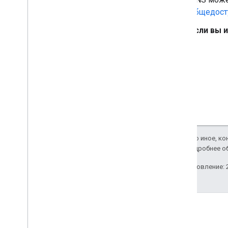
общедост
Если вы 
Если не указано иное, к
Apache 2.0
. Подробнее о
Последнее обновление: 2
Полезные ссылки