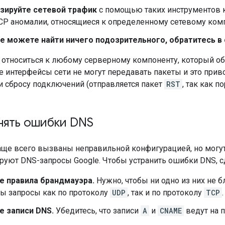
зируйте сетевой трафик
с помощью таких инструментов 
TCP аномалии, относящиеся к определенному сетевому ком
не можете найти ничего подозрительного, обратитесь в
относиться к любому серверному компоненту, который обр
 интерфейсы сети не могут передавать пакеты и это прив
и сбросу подключений (отправляется пакет
RST
, так как п
нять ошибки DNS
ще всего вызваны неправильной конфигурацией, но могут 
руют DNS-запросы Google. Чтобы устранить ошибки DNS, 
е правила брандмауэра.
Нужно, чтобы ни одно из них не 
ы запросы как по протоколу
UDP
, так и по протоколу
TCP
.
е записи DNS.
Убедитесь, что записи
A
и
CNAME
ведут на п