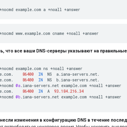
+nocmd example.com a +noall +answer
+nocmd www.example.com cname +noall +answer
ь, что все ваши DNS-серверы указывают на правильные 
+
nocmd
example
.
com
ns
+
noall
+
answer
e
.
com
.
86400
IN
NS
a
.
iana
-
servers
.
net
.
e
.
com
.
86400
IN
NS
b
.
iana
-
servers
.
net
.
+
nocmd
@a
.
iana
-
servers
.
net
example
.
com
+
noall
+
answer
e
.
com
.
86400
IN
A
93.184.216.34
+
nocmd
@b
.
iana
-
servers
.
net
example
.
com
+
noall
+
answer
внесли изменения в конфигурацию DNS в течение послед
т потребоваться некоторое время. Чтобы ускорить внедр