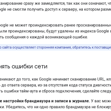
анирование сразу же замедляется, так как они означают, ч
gle не смогли получить доступ к серверу, на котором разме
Google не может проиндексировать ранее просканированны
ли проиндексированы, будут удалены из индекса Google в
ть сообщения о каждой возникающей ошибке.
о сайта осуществляет сторонняя компания, обратитесь к поставщи
нять ошибки сети
никают до того, как Google начинает сканирование URL, ил
 до ответа сервера, из-за отсутствия кода статуса диагно
ть ошибки тайм-аута и сброса подключения, сделайте след
е настройки брандмауэра и записи в журнале.
У вас мож
и. Убедитесь, что ни одно правило брандмауэра не блоки