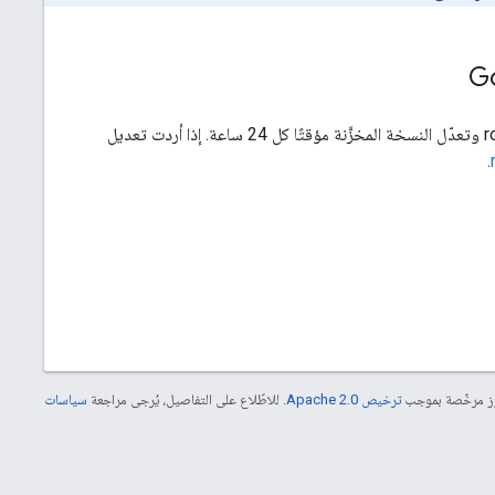
أثناء عملية الزحف التلقائي، تلاحظ برامج زحف Google التغييرات التي أجريتها على ملف robots.txt وتعدّل النسخة المخزَّنة مؤقتًا كل 24 ساعة. إذا أردت تعديل
.
موز مرخّصة بموجب
ترخيص Apache 2.0‏
. للاطّلاع على التفاصيل، يُرجى مراجعة
سياسات