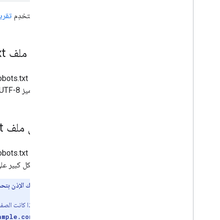
استخدِم
تقرير مل
تعديل ملف robots
xt
افتح ملف robots.txt الذي نزّلته من موقعك الإلكتروني في محرِّر نصوص وأدخِل التعديلات اللازمة على القواعد. احرص على استخدام
الملف بترميز UTF-8.
تحميل ملف robots
t
تعتمد بشكل كبير على
إذا لم يكن لديك الإذن بتح
على سبيل المثال، إذا كانت الص
ample.com/robots.txt