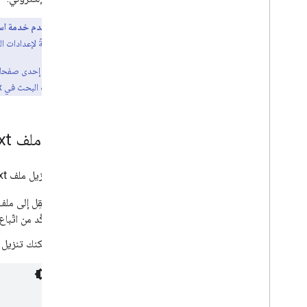
تحسين أداء الزحف
إذا كنت تستخدم خدمة استضافة للمواقع
موفّر الخدمة صفحةً لإعدادات ا
المرجع
برامج الزحف الشائعة
إذا كنت تريد إخفاء إحدى صفحا
برامج زحف في حالات خاصة
صفحة من محركات البحث في Wix".
برامج الجلب التي يشغّلها المستخدم
برنامج جلب يشغّله المستخدم وبرامج زحف
خاصة
تنزيل ملف robots
xt
تحديد المشاكل وحلّها
رموز حالة HTTP‬
يمكنك تنزيل ملف robots.txt بطرق مختلفة، على سبيل المثال:
الأخطاء في الشبكة وفي نظام أسماء النطاقات
انتقِل إلى ملف robots.txt، على سبيل ال
تأكَّد من اتّب
الجديد
سجلّ التغييرات
يمكنك تنزيل نسخة من ملف ots.txt