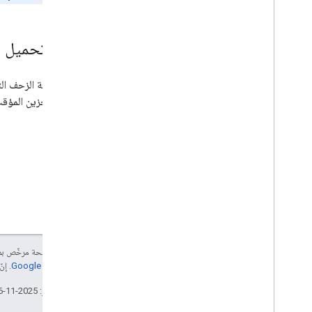
إعادة تحميل ذاك
ذاكرة التخزين المؤ
إنّ محتوى هذه الصفحة مرخّص 
موقع Google Developers‏
. إنّ Java هي علامة تجارية مسجَّلة لشركة Oracle و/أو شرك
تاريخ التعديل الأخير: 2025-11-26 (حسب التوقيت العالمي المتفَّق عليه)