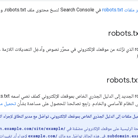
فات robots.txt
في Search Console لنسخ محتوى ملف robots.txt، ويمكنك بعدها لصق هذا المحتوى في ملف على الكمبيوتر.
.
t
.
tx
 النظام الأساسي والخادم. راجِع نصائحنا للحصول على مساعدة بشأن
تحميل ملف robots.txt إلى موقعك 
ميل ملفات إلى الدليل الجذري الخاص بموقعك الإلكتروني، تواصَل مع مدير النطاق لإجراء الت
فحة الرئيسية على موقعك الإلكتروني مضمّنة في
n.example.com/site/example/
subdomain.ex
. في هذه الحالة، تواصَل مع مالك
example.com/
لإجراء أي تغييرات لازمة