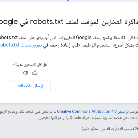
رة التخزين المؤقت لملف robots
txt في Google
.
قت بشكل أسرع، استخدِم الوظيفة
طلب إعادة زحف
في
تقرير ملفات robots.txt
هل كان المحتوى مفيدًا؟
إرسال ملاحظات
بموجب
ترخيص Creative Commons Attribution 4.0‏
ما لم يُنصّ على خلاف ذلك، ونماذج الر
ائها التابعين.