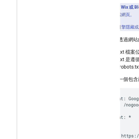
如果您使用 Wix 或 B
參考資料
表明是否要檢索網頁。
常見檢索器
特殊情況檢索器
如果想對搜尋引擎隱藏或
使用者觸發的擷取程式
您可以透過網站的 r
特定檢索器和使用者觸發的擷取程式
robots.tx
疑難排解
robots.txt 是遵
HTTP 狀態碼
取代管 robot
網路錯誤和 DNS 錯誤
以下是一個包含兩項
新功能
變更記錄
User-agent: Goog
Disallow: /nogoo
User-agent: *

Allow: /

Sitemap: https:/