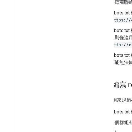
供應商聯
robots
https://
robot
規則僅適
http://e
robots.
可能無法
如何編寫 ro
規則是用來規範檢
robots
每個群組都
器。