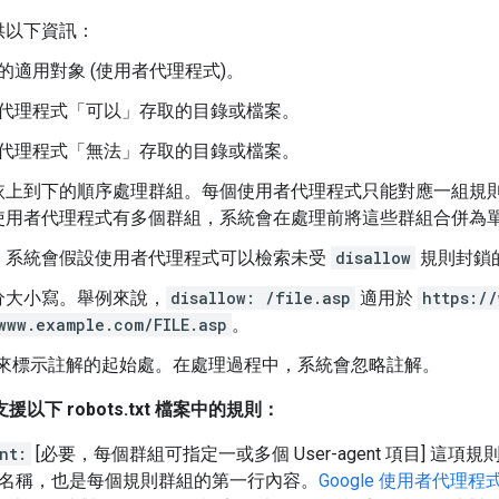
供以下資訊：
的適用對象 (使用者代理程式)。
代理程式「可以」
存取的目錄或檔案。
代理程式「無法」
存取的目錄或檔案。
依上到下的順序處理群組。每個使用者代理程式只能對應一組規則
使用者代理程式有多個群組，系統會在處理前將這些群組合併為
，系統會假設使用者代理程式可以檢索未受
disallow
規則封鎖
分大小寫。舉例來說，
disallow: /file.asp
適用於
https:/
www.example.com/FILE.asp
。
來標示註解的起始處。在處理過程中，系統會忽略註解。
支援以下 robots.txt 檔案中的規則：
nt:
[必要，每個群組可指定一或多個 User-agent 項目] 
) 名稱，也是每個規則群組的第一行內容。
Google 使用者代理程