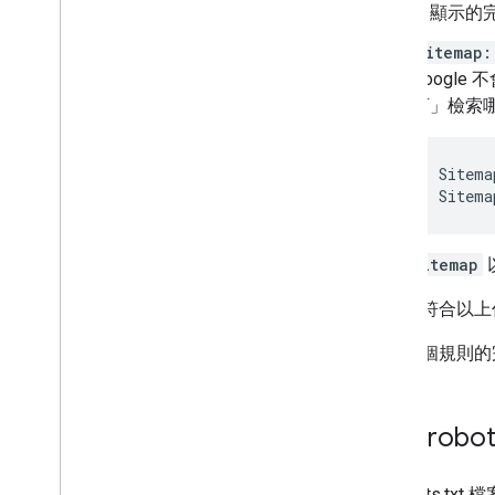
中顯示的
sitemap:
Google 
可」
檢索哪
Sitema
Sitema
除了
sitemap
對於不符合以上
如需各個規則的
上傳 robot
將 robots