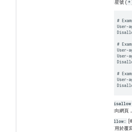
用星號 (
*
# Exam
User-a
Disall
# Exam
User-a
User-a
Disall
# Exam
User-a
Disall
disallow
指向網頁
allow:
[
可用於覆