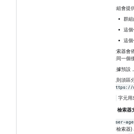
群組會提
群組
這個
這個
檢索器會
果同一個
根據預設
規則須區
https://
#
字元用
Google 檢索器
user-age
擎檢索器