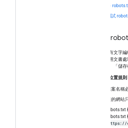
將 robo
測試 robot
建立 robot
幾乎所有文字編輯器都
不要使用文書處
生問題。「儲存
格式和位置規則
檔案名稱必須是
您的網站只能
robot
robots.
https://