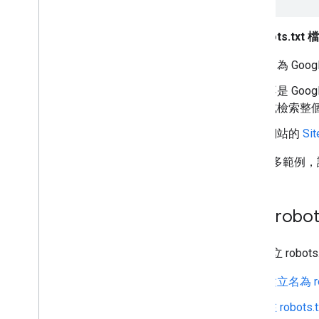
該 robots.t
名為 Go
不是 Go
式檢索整
網站的
Si
如需更多範例，
建立 robot
如要建立 rob
建立名為 ro
在 robot