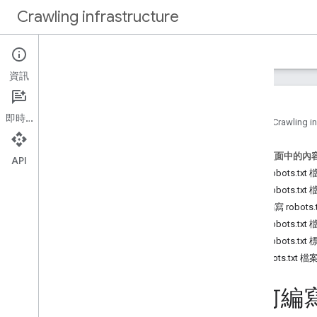
Crawling infrastructure
首頁
文件
資訊
簡介
關於 Google 的網頁檢索
即時通訊
首頁
Crawling in
如何
.
.
.
這個頁面中的內
驗證 Google 的要求
API
建立 robots.t
使用 Web Bot Auth (實驗功能) 驗證
要求
建立 robots.txt
降低 Google 檢索頻率
如何編寫 robots.
使用 robots
.
txt 管理檢索作業
上傳 robots.txt
建立並提交 robots
.
txt 檔案
測試 robots.txt
Google 如何解讀 robots
.
txt 規格
將 robots.txt 
更新 robots
.
txt 檔案
robots
.
txt 實用規則清單
如何編寫
最佳化檢索效能