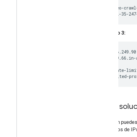
host geo-crawl
geo-crawl-35-247
Ejemplo 3:
host 66.249.90
77.90.249.66.in-
host rate-limi
rate-limited-pro
Usar solu
También puedes i
intervalos de I