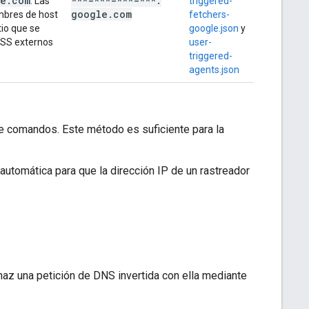
le
.
com
***-***-***-***
.
. Las
triggered-
google
.
com
mbres de host
fetchers-
tio que se
google.json
y
RSS externos
user-
triggered-
agents.json
 de comandos. Este método es suficiente para la
 automática para que la dirección IP de un rastreador
 haz una petición de DNS invertida con ella mediante