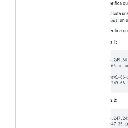
Verifica q
Ejecuta un
host
en e
Verifica q
Ejemplo 1:
host 66.249.66
1.66.249.66.in-a
host crawl-66-
crawl-66-249-66-
Ejemplo 2:
host 35.247.24
240.243.247.35.i