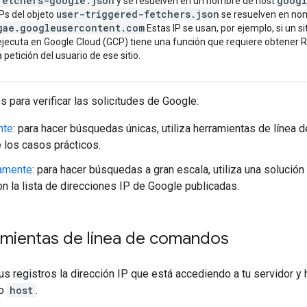
fetchers-google
.
json
goog
y se resuelven en un nombre de host
user-triggered-fetchers
.
json
IPs del objeto
se resuelven en no
gae
.
googleusercontent
.
com
Estas IP se usan, por ejemplo, si un si
ejecuta en Google Cloud (GCP) tiene una función que requiere obtener 
a petición del usuario de ese sitio.
para verificar las solicitudes de Google:
nte
: para hacer búsquedas únicas, utiliza herramientas de línea
 los casos prácticos.
amente
: para hacer búsquedas a gran escala, utiliza una solución
on la lista de direcciones IP de Google publicadas.
amientas de línea de comandos
us registros la dirección IP que está accediendo a tu servidor y
do
host
.