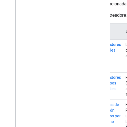
malintencionada
Rastreadores para casos especiales
Sistemas de obtención activados por
Los rastreadores
el usuario
Rastreadores y fetchers activados por
el usuario específicos
Tipo
Solución de problemas
Rastreadores
Códigos de estado de HTTP
habituales
Errores de red y de DNS
Novedades
Registro de cambios
Rastreadores
para casos
especiales
Sistemas de
obtención
activados por
el usuario