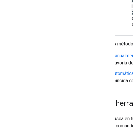
Hay dos métodos 
Manualme
mayoría de
Automátic
coincida c
Usar herr
Busca en t
el coman