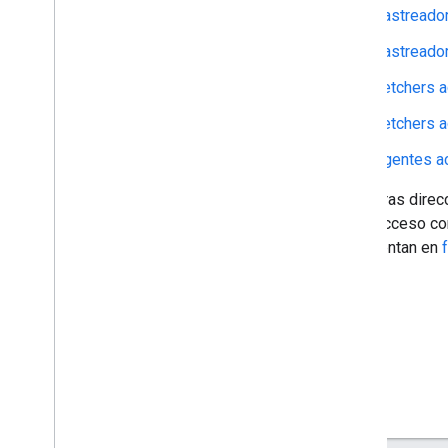
Rastreador
Rastreado
Fetchers a
Fetchers a
Agentes ac
Para otras direc
IP de acceso co
representan en