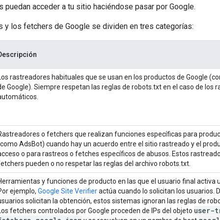
s puedan acceder a tu sitio haciéndose pasar por Google.
 y los fetchers de Google se dividen en tres categorías:
Descripción
Los rastreadores habituales que se usan en los productos de Google (co
de Google). Siempre respetan las reglas de robots.txt en el caso de los r
automáticos.
Rastreadores o fetchers que realizan funciones específicas para produ
(como AdsBot) cuando hay un acuerdo entre el sitio rastreado y el produ
acceso o para rastreos o fetches específicos de abusos. Estos rastread
fetchers pueden o no respetar las reglas del archivo robots.txt.
Herramientas y funciones de producto en las que el usuario final activa 
Por ejemplo,
Google Site Verifier
actúa cuando lo solicitan los usuarios. 
usuarios solicitan la obtención, estos sistemas ignoran las reglas de robo
user-t
Los fetchers controlados por Google proceden de IPs del objeto