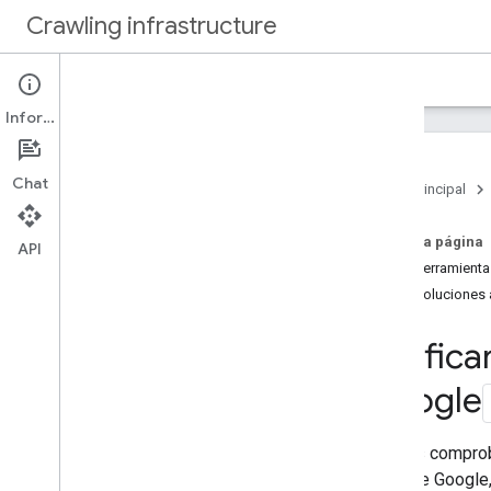
Crawling infrastructure
Página principal
Documentos
Información
Introducción
Acerca del rastreo web de Google
Chat
Página principal
Cómo
.
.
.
En esta página
Verificar solicitudes de Google
API
Usar herramient
Autenticar solicitudes con Web Bot
Auth (experimental)
Usar soluciones
Reducir la frecuencia de rastreo de
Google
Verifica
Usar robots
.
txt para gestionar el
rastreo
Google
Optimizar el rendimiento del rastreo
Puedes comproba
Referencia
robot de Google,
Rastreadores habituales