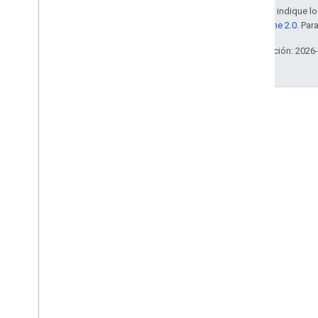
A menos que se indique lo 
la
licencia Apache 2.0
. Par
Última actualización: 2026
Engage
Google Developer Program
Google Developer Groups
Google Developer Experts
Accelerators
Google Cloud & NVIDIA