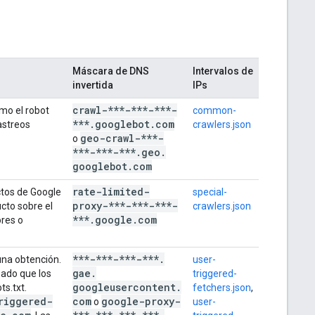
Máscara de DNS
Intervalos de
invertida
IPs
crawl-***-***-***-
mo el robot
common-
***
.
googlebot
.
com
astreos
crawlers.json
geo-crawl-***-
o
***-***-***
.
geo
.
googlebot
.
com
rate-limited-
ctos de Google
special-
proxy-***-***-***-
cto sobre el
crawlers.json
***
.
google
.
com
ores o
***-***-***-***
.
una obtención.
user-
gae
.
Dado que los
triggered-
googleusercontent
.
ts.txt.
fetchers.json
,
riggered-
com
google-proxy-
o
user-