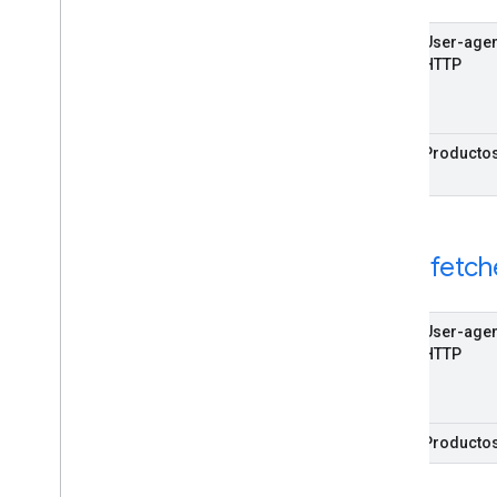
User-agen
HTTP
Producto
Feedfetch
User-agen
HTTP
Producto