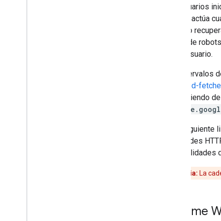
Los usuarios ini
Rastreadores para casos especiales
Verifier
actúa cua
Sistemas de obtención activados por
el usuario
del sitio recupe
Rastreadores y fetchers activados por
reglas de robots
el usuario específicos
por el usuario.
Solución de problemas
Los intervalos d
Códigos de estado de HTTP
triggered-fetch
Errores de red y de DNS
dependiendo de 
***.gae.googl
Novedades
En la siguiente 
Registro de cambios
solicitudes HTTP
probabilidades d
Advertencia:
La cade
Chrome W