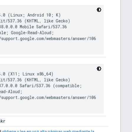
5.0 (Linux; Android 10; K)
Kit/537.36 (KHTML, like Gecko)
38.0.0.0 Mobile Safari/537.36
ble; Google-Read-Aloud;
/support.google.com/webmasters/answer/106
5.0 (X11; Linux x86_64)
Kit/537.36 (KHTML, like Gecko)
37.0.0.0 Safari/537.36 (compatible;
ead-Aloud;
/support.google.com/webmasters/answer/106
akr
ud
obtiene y lee en voz alta páginas web mediante la