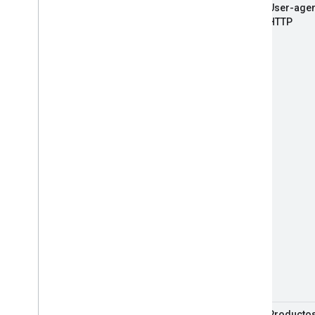
User-agen
HTTP
Producto