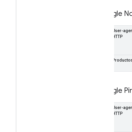
Google N
User-agen
HTTP
Producto
Google Pi
User-agen
HTTP