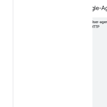
Google-A
User-agen
HTTP