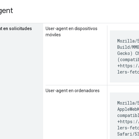
gent
t en solicitudes
User-agent en dispositivos
móviles
Mozilla/
Build/MM
Gecko) C
(compati
+https:/
lers-fet
User-agent en ordenadores
Mozilla/
AppleWeb
compatib
+https:/
lers-fet
Safari/5