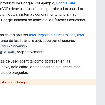
n producto de Google. Por ejemplo,
Google Site
d (GCP) tiene una función que permite a los usuarios
ención, estos sistemas generalmente ignoran las
 Google también se aplican a los fetchers activados
can en los objetos
user-triggered-fetchers.json
,
user-
ersa de los fetchers activados por el usuario,
n
***-***-***-
gle.com
, respectivamente.
enas de user-agent tal como aparecen en las
stiva, solo cubre los solicitantes que tienen más
ecibido preguntas.
icitud es de Google
.