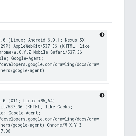
5.0 (Linux; Android 6.0.1; Nexus 5X
B29P) AppleWebKit/537.36 (KHTML, like
hrome/W.X.Y.Z Mobile Safari/537.36
ble; Google-Agent;
/developers.google.com/crawling/docs/craw
chers/google-agent)
5.0 (X11; Linux x86_64)
Kit/537.36 (KHTML, like Gecko;
le; Google-Agent;
/developers.google.com/crawling/docs/craw
chers/google-agent) Chrome/W.X.Y.Z
37.36