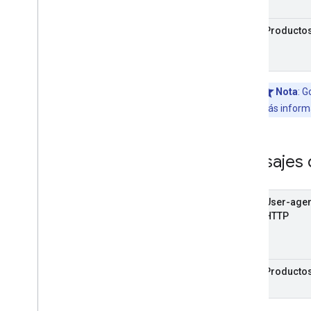
Producto
Nota
: 
más inform
Mensajes 
User-agen
HTTP
Producto