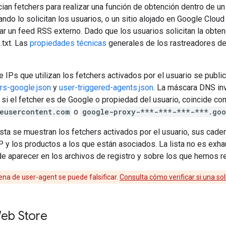
cian fetchers para realizar una función de obtención dentro de u
ndo lo solicitan los usuarios, o un sitio alojado en Google Clou
rar un feed RSS externo. Dado que los usuarios solicitan la obt
.txt. Las
propiedades técnicas
generales de los rastreadores de
e IPs que utilizan los fetchers activados por el usuario se publi
ers-google.json
y
user-triggered-agents.json
. La máscara DNS inv
si el fetcher es de Google o propiedad del usuario, coincide co
eusercontent.com
o
google-proxy-***-***-***-***.goo
lista se muestran los fetchers activados por el usuario, sus cad
 y los productos a los que están asociados. La lista no es exhau
e aparecer en los archivos de registro y sobre los que hemos r
na de user-agent se puede falsificar.
Consulta cómo verificar si una sol
eb Store