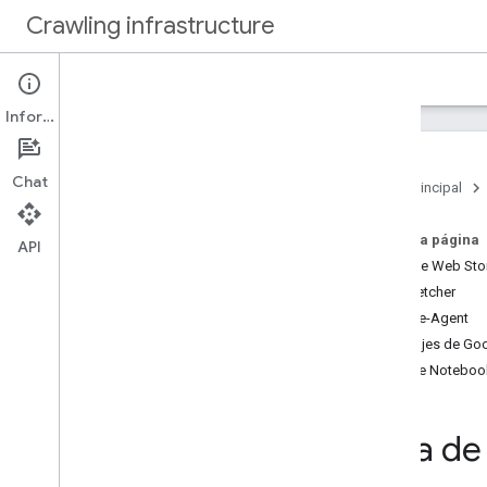
Crawling infrastructure
Página principal
Documentos
Información
Introducción
Acerca del rastreo web de Google
Chat
Página principal
Cómo
.
.
.
En esta página
Verificar solicitudes de Google
API
Chrome Web Sto
Autenticar solicitudes con Web Bot
Auth (experimental)
Feedfetcher
Reducir la frecuencia de rastreo de
Google-Agent
Google
Mensajes de Go
Usar robots
.
txt para gestionar el
Google Noteboo
rastreo
Optimizar el rendimiento del rastreo
Lista de
Referencia
Rastreadores habituales