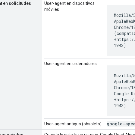
t en solicitudes
User-agent en dispositivos
móviles
Mozilla/
AppleWeb
Chrome/1
(compati
+https:/
1943)
User-agent en ordenadores
Mozilla/
AppleWeb
Chrome/1
Google-R
+https:/
1943)
google-spe
User-agent antiguo (obsoleto)
s asociados
Cuando lo solicita un usuario, Google Read Alo