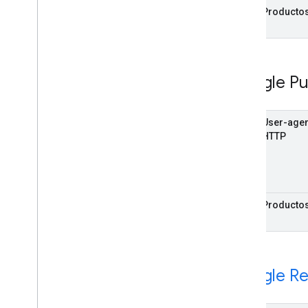
Producto
Google Pu
User-agen
HTTP
Producto
Google Re