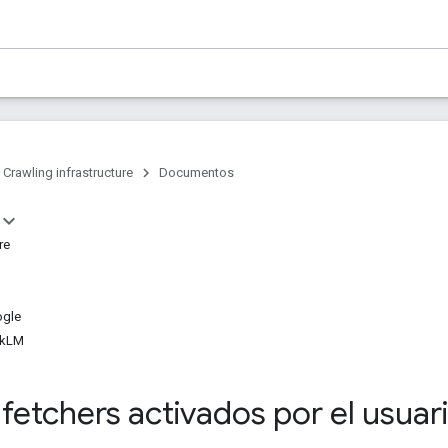
Crawling infrastructure
Documentos
re
ogle
k
LM
 fetchers activados por el usua