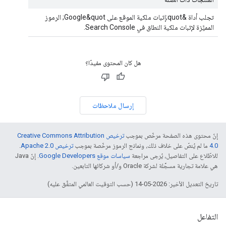
تجلب أداة &quot;إثبات ملكية الموقع على Google&quot; الرموز
المميَّزة لإثبات ملكية النطاق في Search Console.
هل كان المحتوى مفيدًا؟
إرسال ملاحظات
إنّ محتوى هذه الصفحة مرخّص بموجب
ترخيص Creative Commons Attribution
4.0‏
ما لم يُنصّ على خلاف ذلك، ونماذج الرموز مرخّصة بموجب
ترخيص Apache 2.0‏
.
للاطّلاع على التفاصيل، يُرجى مراجعة
سياسات موقع Google Developers‏
. إنّ Java
هي علامة تجارية مسجَّلة لشركة Oracle و/أو شركائها التابعين.
تاريخ التعديل الأخير: 2026-05-14 (حسب التوقيت العالمي المتفَّق عليه)
التفاعل