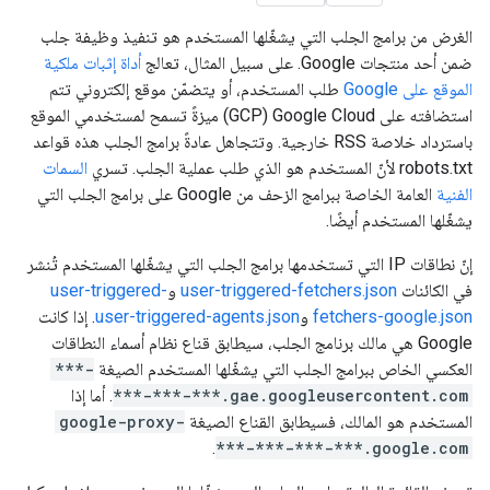
الغرض من برامج الجلب التي يشغّلها المستخدم هو تنفيذ وظيفة جلب
ضمن أحد منتجات Google. على سبيل المثال، تعالج
أداة إثبات ملكية
الموقع على Google
طلب المستخدم، أو يتضمّن موقع إلكتروني تتم
استضافته على Google Cloud ‏(GCP) ميزةً تسمح لمستخدمي الموقع
باسترداد خلاصة RSS خارجية. وتتجاهل عادةً برامج الجلب هذه قواعد
robots.txt لأنّ المستخدم هو الذي طلب عملية الجلب. تسري
السمات
الفنية
العامة الخاصة ببرامج الزحف من Google على برامج الجلب التي
يشغّلها المستخدم أيضًا.
إنّ نطاقات IP التي تستخدمها برامج الجلب التي يشغّلها المستخدم تُنشر
في الكائنات
user-triggered-fetchers.json
و
user-triggered-
fetchers-google.json
و
user-triggered-agents.json
. إذا كانت
Google هي مالك برنامج الجلب، سيطابق قناع نظام أسماء النطاقات
العكسي الخاص ببرامج الجلب التي يشغّلها المستخدم الصيغة
***-
***-***-***.gae.googleusercontent.com
. أما إذا
المستخدم هو المالك، فسيطابق القناع الصيغة
google-proxy-
.
***-***-***-***.google.com