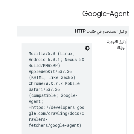
Google-Agent
وكيل المستخدم في طلبات HTTP
وكيل الأجهزة
الجوّالة
Mozilla/5.0 (Linux;
Android 6.0.1; Nexus 5X
Build/MMB29P)
AppleWebKit/537.36
(KHTML, like Gecko)
Chrome/W.X.Y.Z Mobile
Safari/537.36
(compatible; Google-
Agent;
+https://developers.goo
gle.com/crawling/docs/c
rawlers-
fetchers/google-agent)