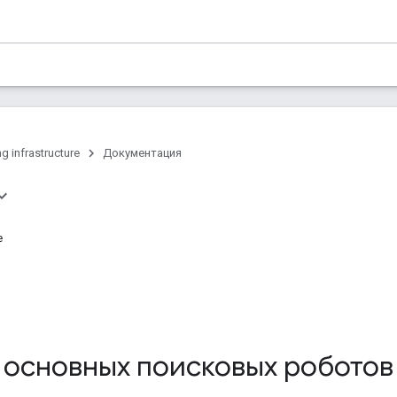
g infrastructure
Документация
e
o
 основных поисковых роботов