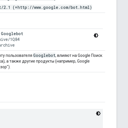
t/2.1 (+http://www.google.com/bot.html)
 
Googlebot
ive/1Q84

archive
Googlebot
нту пользователя
, влияют на Google Поиск
а), а также другие продукты (например, Google
зор").