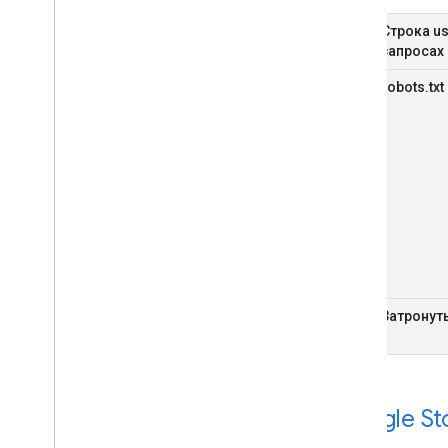
Строка us
запросах
robots.txt
Затронут
Google St