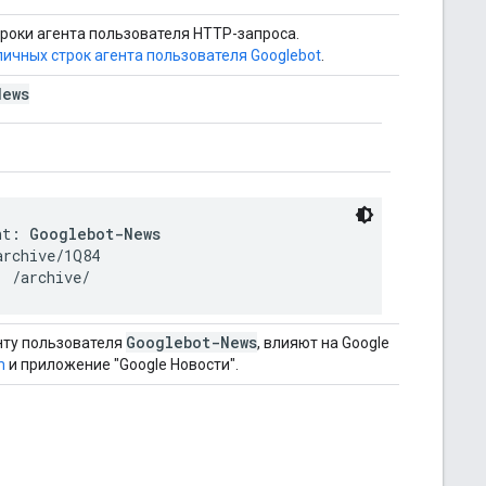
троки агента пользователя HTTP-запроса.
личных строк агента пользователя Googlebot
.
News
nt: 
Googlebot-News
rchive/1Q84

: /archive/
Googlebot-News
нту пользователя
, влияют на Google
m
и приложение "Google Новости".