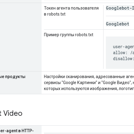
Googlebot-
Токен агента пользователя
в robots.txt
Googlebot
Пример группы robots.txt
user-age
allow: /a
disallow
ые продукты
Настройки сканирования, адресованные аге
сервисы "Google Картинки" и "Google Видео",
которых используются изображения, логотип
 Video
er-agent в HTTP-