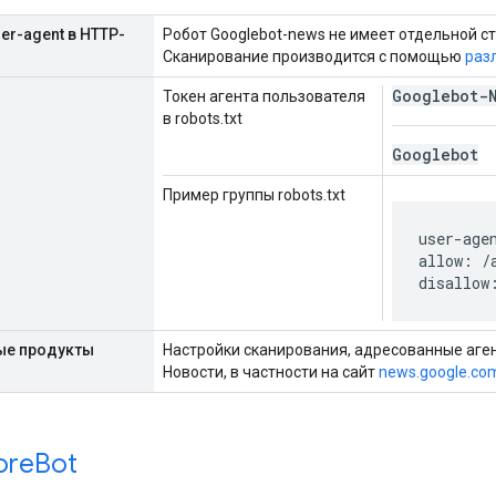
er-agent в HTTP-
Робот Googlebot-news не имеет отдельной с
Сканирование производится с помощью
раз
Googlebot-
Токен агента пользователя
в robots.txt
Googlebot
Пример группы robots.txt
user-age
allow: /a
disallow
ые продукты
Настройки сканирования, адресованные аге
Новости, в частности на сайт
news.google.co
ore
Bot