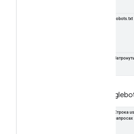
robots.txt
Затронут
Googlebo
Строка us
запросах