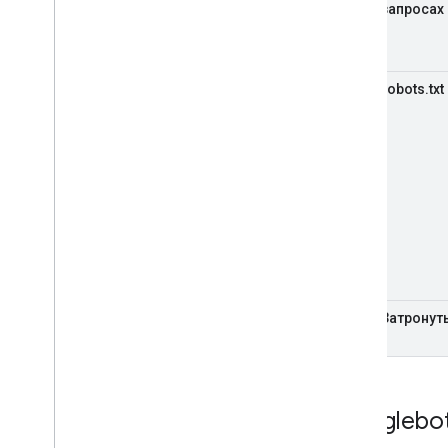
запросах
robots.txt
Затронут
Googlebo