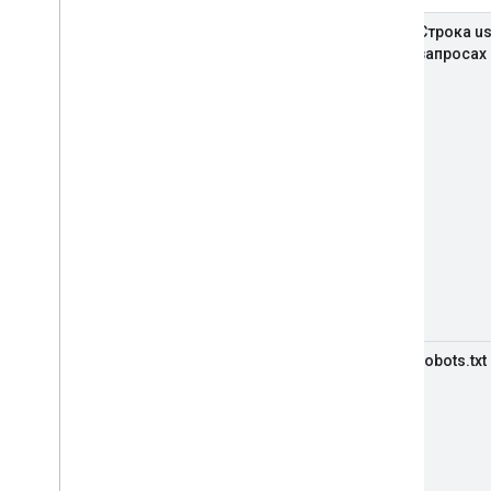
Строка us
запросах
robots.txt