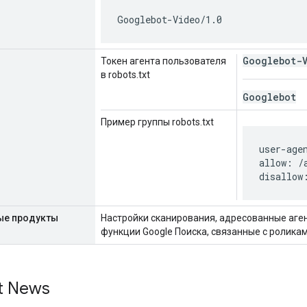
Googlebot-Video/1.0
Googlebot-
Токен агента пользователя
в robots.txt
Googlebot
Пример группы robots.txt
user-age
allow: /a
disallow
ые продукты
Настройки сканирования, адресованные аге
функции Google Поиска, связанные с роликам
t News