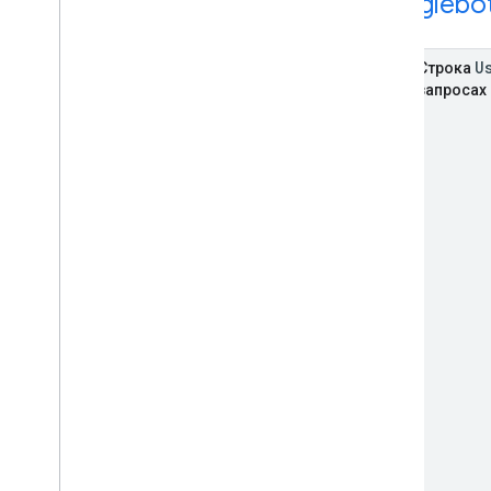
Googlebo
U
Строка
запросах