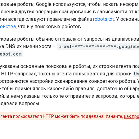
ковые роботы Google используются, чтобы искать информа
олнения других операций сканирования в зависимости от к
они всегда следуют правилам из файла
robots.txt
. У основ
войства
, что и у поисковых роботов.
ковые роботы обычно отправляют запросы из диапазонов 
ка DNS их имени хоста –
crawl-***-***-***-***.googleb
ebot.com
.
указаны основные поисковые роботы, их строки агента пол
 HTTP-запросах, токены агента пользователя для строки
U
остраняются настройки сканирования конкретного робота. 
Чтобы применялось какое-либо правило, достаточно обнару
: в нем указаны только те отправители запросов, которы
адавали вопросы.
агента пользователя HTTP может быть подделана. Узнайте,
как пр