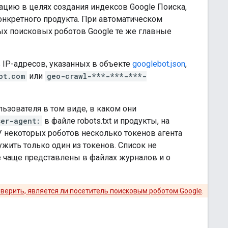
цию в целях создания индексов Google Поиска,
онкретного продукта. При автоматическом
ных поисковых роботов Google те же главные
IP-адресов, указанных в объекте
googlebot.json
,
ot.com
или
geo-crawl-***-***-***-
ьзователя в том виде, в каком они
ser-agent:
в файле robots.txt и продукты, на
У некоторых роботов несколько токенов агента
жить только один из токенов. Список не
е чаще представлены в файлах журналов и о
оверить, является ли посетитель поисковым роботом Google
.