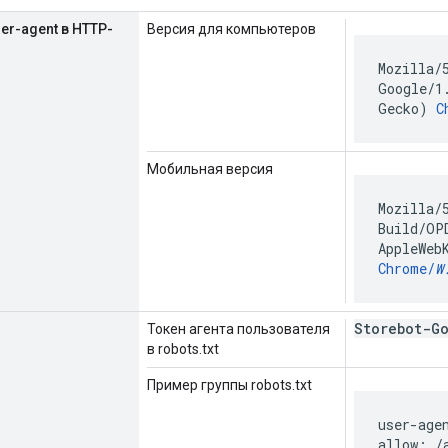
er-agent в HTTP-
Версия для компьютеров
Mozilla/
Google/1
Gecko)
C
Мобильная версия
Mozilla/
Build/OP
AppleWeb
Chrome/
W
Storebot-G
Токен агента пользователя
в robots.txt
Пример группы robots.txt
user-age
allow: /a