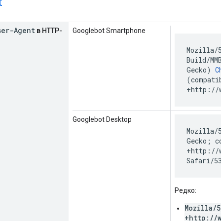
t
ser-Agent
в HTTP-
Googlebot Smartphone
Mozilla/
Build/MM
Gecko)
C
(compati
+http://
Googlebot Desktop
Mozilla/
Gecko; c
+http://
Safari/5
Редко:
Mozilla/
+http://