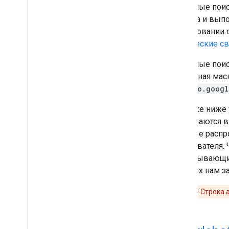
Справочные материалы
Основные поис
Основные поисковые роботы
анализа и вып
Специальные поисковые роботы
сканировании 
Инструменты для сбора данных о
технические с
сайте
,
управляемые пользователем
Отдельные поисковые роботы и
Основные поис
загрузчики
,
запускаемые
пользователями
а обратная мас
***.geo.googl
Устранение неполадок
В списке ниже 
Коды статуса HTTP
указываются в
Ошибки сети и DNS
которые распр
пользователя. 
Что нового
исчерпывающий
Журнал изменений
которых нам з
Внимание!
Строка 