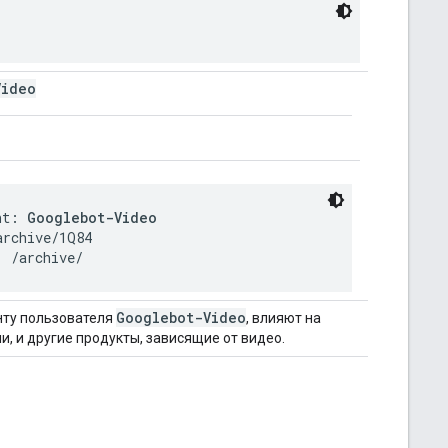
Video
nt: 
Googlebot-Video
rchive/1Q84

: /archive/
Googlebot-Video
нту пользователя
, влияют на
и, и другие продукты, зависящие от видео.