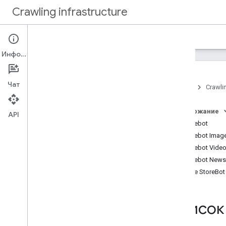
Crawling infrastructure
Главная
Документация
Информация
Обзор
О сканировании сайтов поисковыми
Чат
роботами Google
Главная
Crawlin
Инструкции
Содержание
API
Как проверить запросы от Google
Googlebot
Аутентификация запросов с
Googlebot Imag
помощью Web Bot Auth
Googlebot Vide
(экспериментальная функция)
Googlebot News
Как снизить частоту сканирования
сайта роботами Google
Google StoreBot
Как управлять сканированием с
помощью файла robots
.
txt
Как оптимизировать сканирование
Список