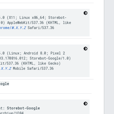
5.0 (X11; Linux x86_64; Storebot-
.0) AppleWebKit/537.36 (KHTML, like
hrome/
W.X.Y.Z
Safari/537.36
5.0 (Linux; Android 8.0; Pixel 2
D3.170816.012; Storebot-Google/1.0)
Kit/537.36 (KHTML, like Gecko)
.X.Y.Z
Mobile Safari/537.36
oogle
nt: 
Storebot-Google
rchive/1Q84
