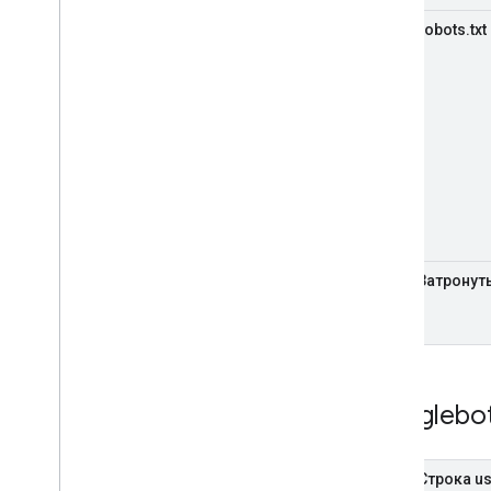
robots.txt
Затронут
Googlebot
Строка us