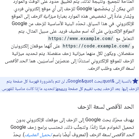
المتاحة للجميع. ونتيجةً لذلك، يتم تطبيق حدود على الوقت والموارد
التي يمكن أن يخصّصها Google للزحف إلى أي موقع إلكتروني فردي.
ويُشار عادةً إلى تخصيص هذه الموارد بعبارة
ميزانية الزحف
إلى الموقع
الإلكتروني. في هذا السياق، تحدّد البنية الأساسية للزحف من Google
الموقع الإلكتروني
على أنّه اسم مضيف فريد. على سبيل المثال، يتم
التعامل مع
https://www.example.com/
و
https://code.example.com/
على أنّهما موقعان إلكترونيان
منفصلان، ويكون لكل منهما ميزانية زحف منفصلة. يتم تحديد ميزانية
الزحف للموقع الإلكتروني استنادًا إلى عنصرَين أساسيَين، هما:
الحد الأقصى
لسعة الزحف
و
طلب الزحف
.
بالنسبة إلى &quot;بحث Google&quot;، لن تتم بالضرورة فهرسة كل صفحة يتم
الزحف إليها. بعد الزحف، يجب تقييم كل صفحة و
دمجها
لتحديد ما إذا كانت مناسبة للفهرس.
الحد الأقصى لسعة الزحف
يهدف محرّك بحث Google إلى الزحف إلى موقعك الإلكتروني بدون
تحميل الخوادم عبئًا زائدًا. ولتجنُّب ذلك، تحتسب برامج زحف Google
الحد الأقصى لسعة الزحف
(المعروف أيضًا باسم
تحميل المضيف
). يحدّ