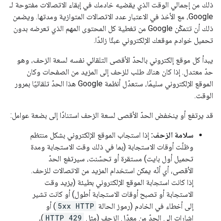
ذلك من إجمالي الوقت الذي يقضيه خادمك في إبقاء الاتصالات مفتوحة لـ
Google، مع الأخذ في الاعتبار عدد الاتصالات المتوازية ومدتها. ويضمن
ذلك أن تتمكّن Google من تغطية كل المحتوى المهم الذي تعرضه بدون
تحميل خوادم موقعك الإلكتروني عبئًا زائدًا.
يبدأ كل موقع إلكتروني بالحدّ الأقصى التلقائي نفسه لسعة الزحف، وهو
حدّ معتدل. إذا كان هناك طلب للزحف إلى المزيد من الصفحات وكان
الموقع الإلكتروني سليمًا، ستعدّل أنظمة Google هذا الحدّ تلقائيًا بمرور
الوقت.
قد يرتفع أو ينخفض الحدّ الأقصى لسعة الزحف استنادًا إلى بضعة عوامل:
سلامة الزحف:
إذا استجاب الموقع الإلكتروني بشكل منتظم
وظلّت أوقات الاستجابة (بما في ذلك وقت الاستجابة ومدة
تحميل أول بايت) مستقرة أو تحسّنت، سيرتفع الحدّ
الأقصى، أي أنّه يمكن استخدام المزيد من الاتصالات للزحف.
إذا كانت استجابة الموقع الإلكتروني بطيئة (يزيد وقت
الاستجابة أو تصبح أوقات الاستجابة أطول) أو كانت تشير
إلى أخطاء في الخادم (رموز الحالة
5xx HTTP
) أو
إشارات إلى الحدّ من معدّل الزحف (مثل
HTTP 429
)،