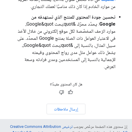
من موارد الخادم إذا كان ذلك مناسبًا لعملك التجاري.
تحسين جودة المحتوى للمنتج الذي تستهدفه من
Google
: يحدّد محرّك &quot;بحث Google&quot;
موارد الزحف المخصّصة لكل موقع إلكتروني من خلال الأخذ
في الاعتبار العوامل ذات الصلة بمنتج Google المحدّد. على
سبيل المثال، بالنسبة إلى &quot;بحث Google&quot;،
يشمل ذلك عوامل مثل مدى رواج المحتوى وقيمته
الإجمالية بالنسبة إلى المستخدمين ومدى فرادته وسعة
العرض.
هل كان المحتوى مفيدًا؟
إرسال ملاحظات
إنّ محتوى هذه الصفحة مرخّص بموجب
ترخيص Creative Commons Attribution