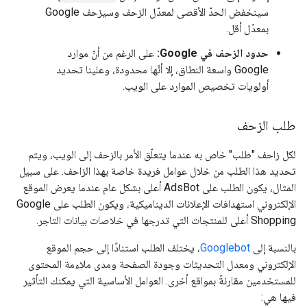
سينخفض الحدّ الأقصى لمعدّل الزحف وسيزحف Google
بمعدّل أقل.
حدود الزحف في Google:
على الرغم من أنّ موارد
Google واسعة النطاق، إلا أنّها محدودة، وعلينا تحديد
أولويات تخصيص الموارد على الويب.
طلب الزحف
لكل زاحف "طلب" خاص به عندما يتعلّق الأمر بالزحف إلى الويب، ويتم
تحديد هذا الطلب من خلال عوامل فريدة خاصة بهذا الزاحف. على سبيل
المثال، يكون الطلب على AdsBot أعلى بشكل عام عندما يعرض الموقع
الإلكتروني استهدافات الإعلانات الديناميكية، ويكون الطلب على Google
Shopping أعلى للمنتجات التي تدرجها في خلاصات بيانات التاجر.
بالنسبة إلى
Googlebot
، يختلف الطلب استنادًا إلى حجم الموقع
الإلكتروني ومعدل التحديثات وجودة الصفحة ومدى ملاءمة المحتوى
للمستخدمين مقارنةً بمواقع أخرى. العوامل الأساسية التي يمكنك التأثير
فيها هي: