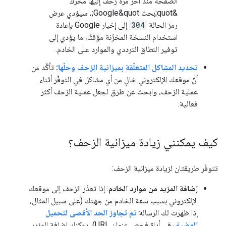
الصفحة منذ آخر مرة زحف إليها محرّك
&quot;بحث Google&quot;، سيؤدي عرض
رمز الحالة
304
إلى إخبار Google بإعادة
استخدام النسخة المخزّنة مؤقتًا، ما يؤدي إلى
توفير النطاق الترددي والموارد على الخادم.
تحديد المشاكل المتعلّقة بميزانية الزحف وحلّها
:
تأكَّد من
أنّ موقعك الإلكتروني خالٍ من أي مشاكل في التوفّر أثناء
عملية الزحف، وابحث عن طرق لجعل عملية الزحف أكثر
فعالية.
كيف يمكنني زيادة ميزانية الزحف؟
تتوفّر طريقتان لزيادة ميزانية الزحف:
إضافة المزيد من موارد الخادم
: إذا تعذّر الزحف إلى موقعك
الإلكتروني بسبب سعة الخادم من جهتك (على سبيل المثال،
إذا ظهرت لك الرسالة
تم تجاوز الحد الأقصى لتحميل
المضيف
في أداة فحص عنوان URL)، يمكنك إضافة المزيد