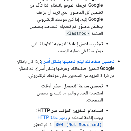
Google خريطة الموقع بانتظام، لذا تأكَّد من
تضمين كل المحتوى الذي تريد أن يزحف
Google إليه. إذا كان موقعك الإلكتروني
يتضمّن محتوًى تم تعديله، ننصحك بتضمين
العلامة
<lastmod>
.
تجنُّب سلاسل إعادة التوجيه الطويلة
التي
تؤثّر سلبًا في عملية الزحف
تحسين صفحاتك ليتم تحميلها بشكل أسرع
:
إذا كان بإمكان
Google تحميل صفحاتك وعرضها بشكل أسرع، قد نتمكّن
من قراءة المزيد من المحتوى على موقعك الإلكتروني.
تحسين سرعة التحميل:
حسِّن أوقات
استجابة الخادم والموارد لتسريع تحميل
الصفحات.
استخدام التخزين المؤقت عبر HTTP:
يجب إتاحة استخدام
رموز حالة HTTP
304 (Not Modified)
. إذا لم تتغيّر