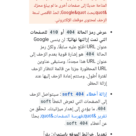
المتاحة حديثًا إلى صفحات أخرى ما لم يبلغ محرّك
&quot;بحث Google&quot; الحدّ الأقصى لسعة
الزحف لمحتوى موقعك الإلكتروني.
عرض رمز الحالة
404
أو
410
للصفحات
التي تمت إزالتها نهائيًا:
لن ينسى Google
عنوان URL اطّلع عليه سابقًا، ولكنّ رمز
الحالة
404
هو إشارة قوية بعدم الزحف إلى
عنوان URL هذا مجددًا. وستبقى عناوين
URL المحظورة جزءًا من قائمة انتظار الزحف
لفترة أطول، وستتم إعادة الزحف إليها عند
إزالة الحظر.
إزالة أخطاء
soft 404
:
سيتواصل الزحف
إلى الصفحات التي تعرض الخطأ
soft
404
، ما يؤدي إلى إهدار ميزانيتك. تحقَّق من
تقرير &quot;فهرسة الصفحات&quot;
بحثًا
عن أخطاء
soft 404
.
تعديل خرائط الموقع باستمرار:
يقرأ