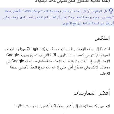
لإعادة معالجة المحتوى ضمن عناوين URL الجديدة.
على الرغم من أنّ كل زاحف لديه
طلب زحف
مختلف، تتم مشاركة
الحدّ الأقصى لسعة
الزحف
بين جميع برامج الزحف. وهذا يعني أنّ الطلب المرتفع من أحد برامج الزحف يمكن
أن يقلّل من السعة المتاحة للبرامج الأخرى.
الملخّص
استنادًا إلى سعة الزحف وطلب الزحف معًا، يعرّف Google ميزانية الزحف
للموقع الإلكتروني كمجموعة عناوين URL التي يستطيع ويريد Google
الزحف إليها. إذا كانت وتيرة طلب الزحف منخفضة، سيزحف Google إلى
موقعك الإلكتروني بمعدّل أقل حتى إذا لم يتم بلوغ الحدّ الأقصى لسعة
الزحف.
أفضل الممارسات
لتحسين كفاءة الزحف إلى أقصى حدّ، اتّبِع أفضل الممارسات التالية: