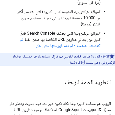
(مرة كل أسبوع)
المواقع الإلكترونية المتوسطة أو الكبيرة (التي تتضمن أكثر
من 10,000 صفحة فريدة) والتي تعرض محتوى سريع
التغيّر (يوميًا)
المواقع الإلكترونية التي يصنّف Search Console قدرًا
كبيرًا من إجمالي عناوين URL الخاصة بها ضمن الفئة
تم
اكتشاف الصفحة - لم تتم فهرستها حتى الآن
الأرقام الواردة هنا هي
تقدير تقريبي
يهدف إلى مساعدتك في تصنيف موقعك
الإلكتروني، وهي ليست أرقامًا دقيقة.
النظرية العامة للزحف
الويب هو مساحة كبيرة جدًا تكاد تكون غير متناهية، بحيث يتعذّر على
محرّك &quot;بحث Google&quot; استكشاف جميع عناوين URL