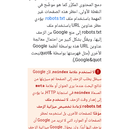
دمج المحتوى المكرّر كما هو موضّح في
النقطة الأولى، احظر هذه الصفحات غير
المهمة باستخدام ملف
robots.txt
. يؤدي
حظر عناوين URL باستخدام ملف
robots.txt إلى منع Google من الزحف
إليها، ويقلّل بشكل كبير من احتمال معالجة
عناوين URL هذه بواسطة أنظمة Google
الأخرى (مثل فهرستها بواسطة &quot;بحث
Google&quot;).
لا تستخدم علامة
noindex
، لأنّ Google
سيظل يطلب الزحف إلى الصفحة ثم سيزيلها من
نتائج البحث عندما يرى العنوان أو علامة
meta
المسماة
noindex
في استجابة HTTP، ما يؤدي
إلى إهدار وقت الزحف.
لا تستخدم ملف
robots.txt لإعادة تخصيص ميزانية الزحف
مؤقتًا
للصفحات الأخرى، بل استخدِمه لحظر
الصفحات أو الموارد التي لا تريد من Google أن
يزحف إليها أبدًا. ولن يحوّل Google ميزانية الزحف