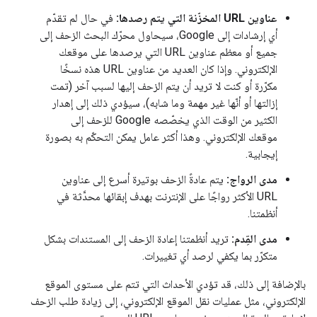
عناوين URL المخزّنة التي يتم رصدها:
في حال لم تقدّم
أي إرشادات إلى Google، سيحاول محرّك البحث الزحف إلى
جميع أو معظم عناوين URL التي يرصدها على موقعك
الإلكتروني. وإذا كان العديد من عناوين URL هذه نسخًا
مكرّرة أو كنت لا تريد أن يتم الزحف إليها لسبب آخر (تمت
إزالتها أو أنّها غير مهمة وما شابه)، سيؤدي ذلك إلى إهدار
الكثير من الوقت الذي يخصّصه Google للزحف إلى
موقعك الإلكتروني. وهذا أكثر عامل يمكن التحكّم به بصورة
إيجابية.
مدى الرواج:
يتم عادةً الزحف بوتيرة أسرع إلى عناوين
URL الأكثر رواجًا على الإنترنت بهدف إبقائها محدَّثة في
أنظمتنا.
مدى القِدم:
تريد أنظمتنا إعادة الزحف إلى المستندات بشكل
متكرّر بما يكفي لرصد أي تغييرات.
بالإضافة إلى ذلك، قد تؤدي الأحداث التي تتم على مستوى الموقع
الإلكتروني، مثل عمليات نقل الموقع الإلكتروني، إلى زيادة طلب الزحف