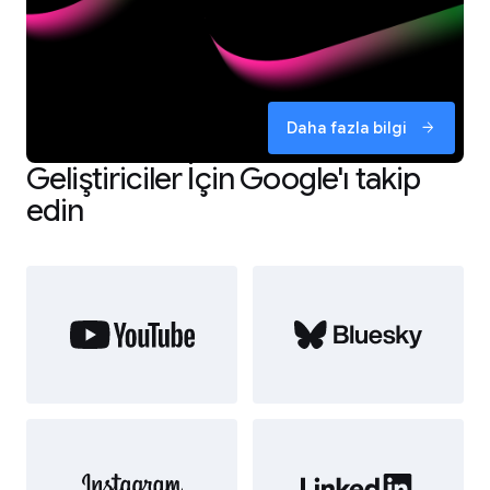
Daha fazla bilgi
arrow_forward
Geliştiriciler İçin Google'ı takip
edin