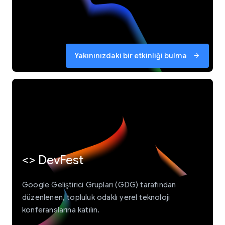
Yakınınızdaki bir etkinliği bulma
arrow_forward
<> DevFest
Google Geliştirici Grupları (GDG) tarafından
düzenlenen, topluluk odaklı yerel teknoloji
konferanslarına katılın.