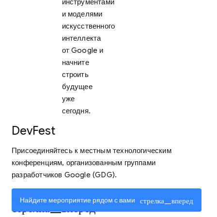
инструментами
и моделями
искусственного
интеллекта
от Google и
начните
строить
будущее
уже
сегодня.
DevFest
Присоединяйтесь к местным технологическим
конференциям, организованным группами
разработчиков Google (GDG).
Узнать больше
Найдите мероприятие рядом с вами
стрелка_вперед
стрелка_вперед