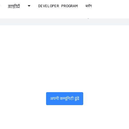
कम्यूनिटी
DEVELOPER PROGRAM
ब्लॉग
े लिए, एआई टेक्नोलॉजी का इस्तेमाल करता है. एआई से मिले अनुवादों में गलतियां हो सकती हैं.
निया भर के इनोवेटर
नेटवर्क से जुड़ें
अपनी कम्यूनिटी ढूंढें