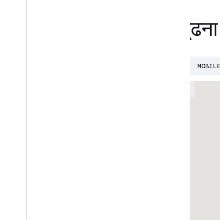
अपनी डेवलपर कम्यूनिटी ढूंढना
AI
BUILD WITH AI
CLOUD
DEVFEST
MOBIL
EVENTS
GROUPS