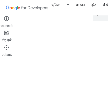
प्रॉडक्ट
समाधान
इवेंट
सीखें
Google आपकी पसंदीदा भाषा में कॉन्टेंट का अनुवाद करने क
जानकारी
दु
चैट करें
एपीआई