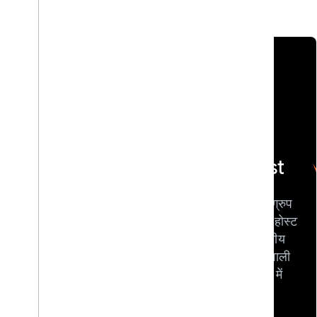
{} बिल्ड विद
<> DevFest
एआई
Google डेवलपर ग्रुप
Google के नए एआई
(GDG) की ओर से होस्ट
टूल और मॉडल का
की जाने वाली, स्थानीय
इस्तेमाल करके, असल
कम्यूनिटी के नेतृत्व वाली
दुनिया में काम करने का
टेक्नोलॉजी कॉन्फ़्रेंस में
अनुभव पाएं. साथ ही, आज
शामिल हों.
से ही भविष्य के लिए तैयारी
शुरू करें.