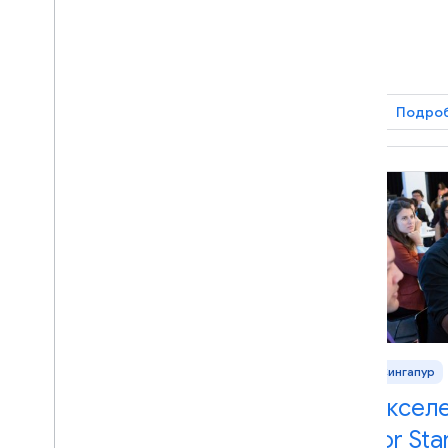
Подробнее
Подро
Северная Америка
Сингапур
Акселератор Google
Аксел
for Startups: Северная
for St