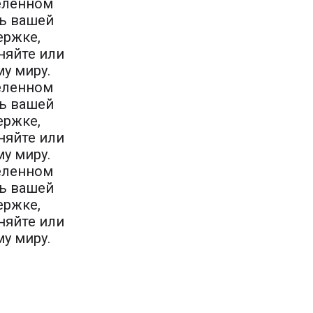
деленном
чь вашей
ержке,
няйте или
у миру.
деленном
чь вашей
ержке,
няйте или
у миру.
деленном
чь вашей
ержке,
няйте или
у миру.