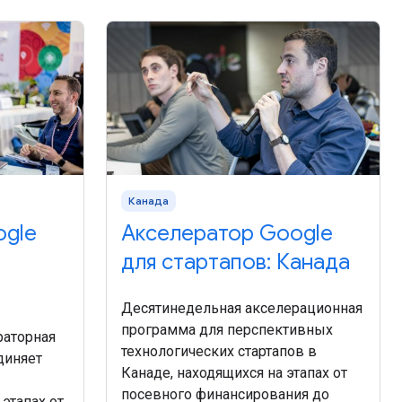
Канада
ogle
Акселератор Google
для стартапов: Канада
Десятинедельная акселерационная
программа для перспективных
раторная
технологических стартапов в
диняет
Канаде, находящихся на этапах от
посевного финансирования до
 этапах от