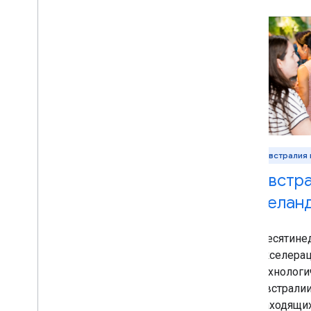
Африка
Австралия 
Акселератор Google
Австра
для стартапов: Африка
Зелан
Трехмесячная акселерационная
Десятине
программа для технологических
акселера
стартапов на стадии роста в
технологи
Африке.
Австралии
находящих