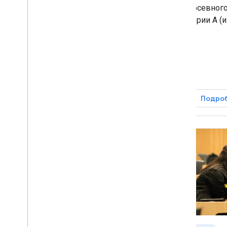
посевног
серии А (
Подробнее
Подро