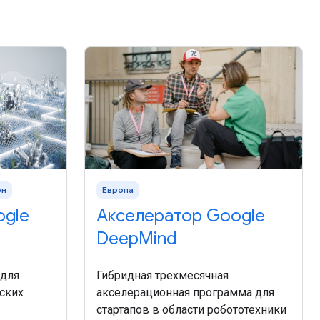
он
Европа
ogle
Акселератор Google
DeepMind
 для
Гибридная трехмесячная
ьских
акселерационная программа для
стартапов в области робототехники