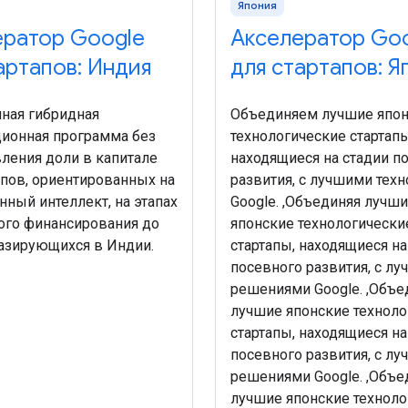
Япония
ератор Google
Акселератор Go
артапов: Индия
для стартапов: Я
ная гибридная
Объединяем лучшие япо
ионная программа без
технологические стартапы
ления доли в капитале
находящиеся на стадии п
апов, ориентированных на
развития, с лучшими тех
нный интеллект, на этапах
Google. ,Объединяя лучш
ого финансирования до
японские технологически
базирующихся в Индии.
стартапы, находящиеся на
посевного развития, с л
решениями Google. ,Объе
лучшие японские техноло
стартапы, находящиеся на
посевного развития, с л
решениями Google. ,Объе
лучшие японские техноло