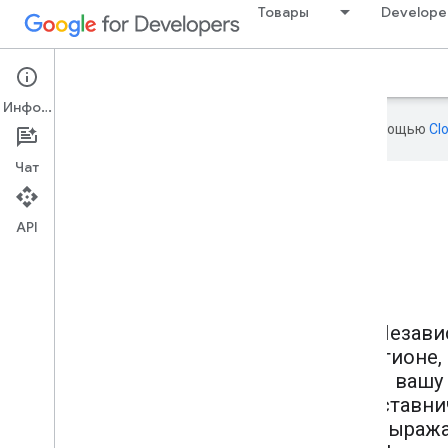
Товары
Develope
О сервисе
Программы
Наставники
Информация
Эта страница переведена с помощью
Cl
Чат
API
Незави
регионе,
вашу
наставни
выража