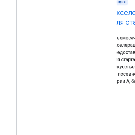
Европа и Израиль
Индия
Акселератор Google
Аксел
для стартапов: Европа
для ст
и Израиль
Трехмесяч
акселерац
Трехмесячная акселерационная
предостав
программа для перспективных
для старт
стартапов в области
искусстве
искусственного интеллекта (от
от посевн
предпосевного финансирования до
серии А, 
финансирования после раунда A),
направленная на внедрение
инноваций в энергетическом
секторе.