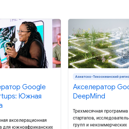
Азиатско-Тихоокеанский реги
ератор Google
Акселератор Go
artups: Южная
DeepMind
а
Трехмесячная программа
стартапов, исследовател
ная акселерационная
групп и некоммерческих
а для южноафриканских