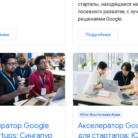
стартапы, находящиеся на
посевного развития, с л
решениями Google.
бнее
Подробнее
Юго-Восточная Азия
ератор Google
Акселератор Go
artups: Сингапур
для стартапов: Ю