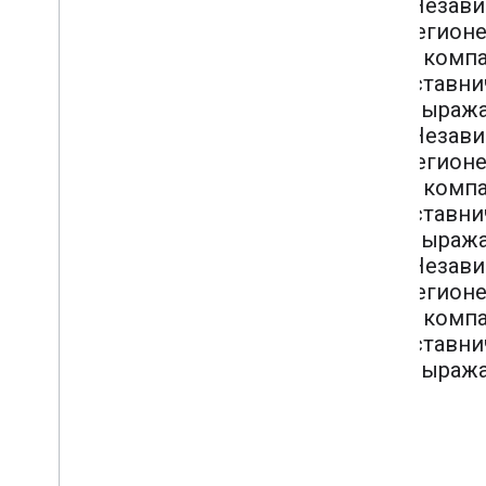
,Незави
регионе
компа
наставни
выража
,Незави
регионе
компа
наставни
выража
,Незави
регионе
компа
наставни
выража