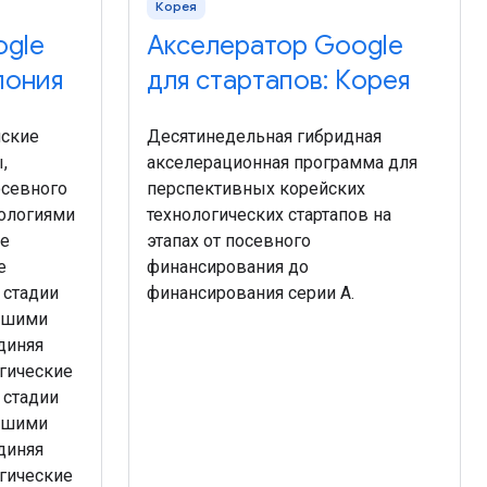
Корея
ogle
Акселератор Google
пония
для стартапов: Корея
нские
Десятинедельная гибридная
,
акселерационная программа для
осевного
перспективных корейских
нологиями
технологических стартапов на
ие
этапах от посевного
е
финансирования до
 стадии
финансирования серии А.
учшими
диняя
гические
 стадии
учшими
диняя
гические