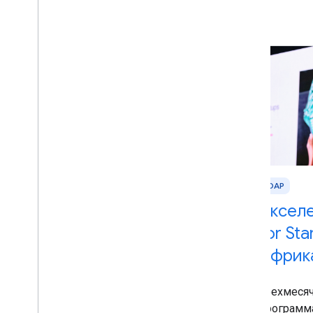
БВСА и Турция
ЮАР
Акселератор Google
Аксел
for Startups: Ближний
for St
Восток и Африка и
Африк
Турция
Трехмесяч
программ