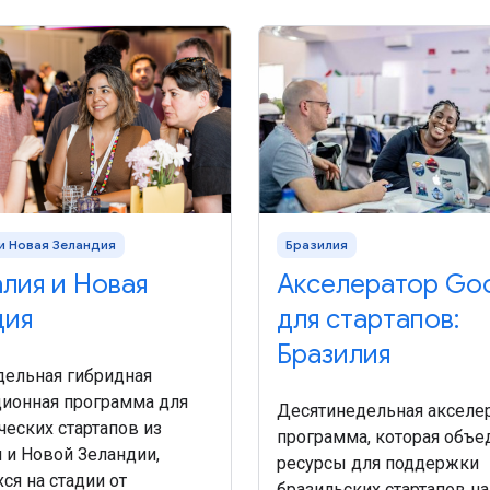
и Новая Зеландия
Бразилия
лия и Новая
Акселератор Go
дия
для стартапов:
Бразилия
дельная гибридная
ционная программа для
Десятинедельная акселе
ческих стартапов из
программа, которая объе
 и Новой Зеландии,
ресурсы для поддержки
ся на стадии от
бразильских стартапов на