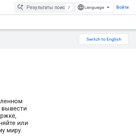
/
Войти
х
еленном
ь вывести
ржке,
няйте или
у миру.