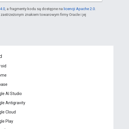
4.0
, a fragmenty kodu są dostępne na
licencji Apache 2.0
.
st zastrzeżonym znakiem towarowym firmy Oracle i jej
d
roid
ome
base
le AI Studio
le Antigravity
le Cloud
le Play