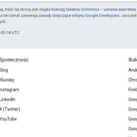
j, treść tej strony jest objęta
licencją Creative Commons – uznanie autorstwa 
a ten temat zawierają
zasady dotyczące witryny Google Developers
. Java je
ych.
6-02-18 UTC.
Społeczność
Buil
Blog
And
Bluesky
Chr
Instagram
Fire
LinkedIn
Goog
X (Twitter)
Goog
YouTube
Goog
Goog