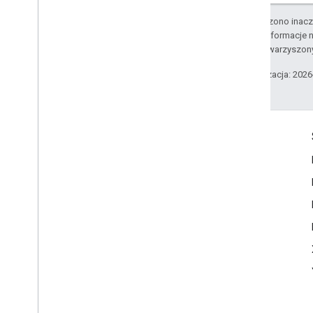
O ile nie stwierdzono inacze
Szczegółowe informacje n
podmiotów stowarzyszon
Ostatnia aktualizacja: 202
Komunikacja
Google Developer Program
Google Developer Groups
Google Developer Experts
Accelerators
Google Cloud & NVIDIA