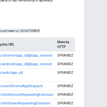
anych lub określonych aplikacji.
customers/
$CUSTOMER
Metoda
ędny URL
HTTP
s/chrome/{app_id}@{app_version}
SPRAWDŹ
s/android/{app_id}@{app_version}
SPRAWDŹ
s/web/{app_id}
SPRAWDŹ
s:countChromeAppRequests
SPRAWDŹ
s:fetchDevicesRequestingExtension
SPRAWDŹ
s:fetchUsersRequestingExtension
SPRAWDŹ