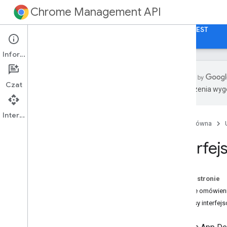
Chrome Management API
Strona główna
Przewodniki
Dokumentacja REST
Informacje
Czat
Tłumaczenia wyge
Rozpocznij
Interfejs API
Strona główna
Reports API
Przegląd
Interfej
Przykładowe fragmenty kodu
Interfejs API szczegółów aplikacji
Na tej stronie
Przegląd
Krótkie omówieni
Przykładowe fragmenty kodu
Zakresy interfej
Interfejs telemetryczny