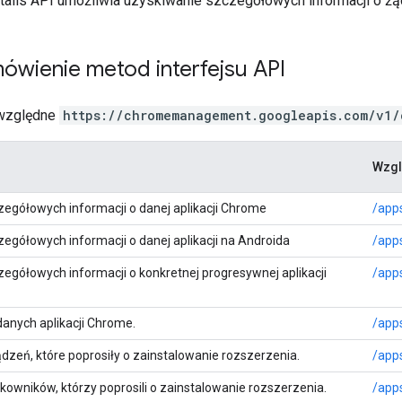
tails API umożliwia uzyskiwanie szczegółowych informacji o żąd
ówienie metod interfejsu API
 względne
https://chromemanagement.googleapis.com/v1/
Wzgl
egółowych informacji o danej aplikacji Chrome
/app
egółowych informacji o danej aplikacji na Androida
/app
egółowych informacji o konkretnej progresywnej aplikacji
/app
danych aplikacji Chrome.
/app
ządzeń, które poprosiły o zainstalowanie rozszerzenia.
/app
tkowników, którzy poprosili o zainstalowanie rozszerzenia.
/app