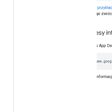
Zobacz
przykła
Certificate Provisioning API
powoduje zwrócen
Przegląd
Przykładowe fragmenty kodu
Zakresy in
Security Insights API
Przegląd
Interfejs App D
Przykładowe fragmenty kodu
Connectors API
Przegląd
Przykładowe fragmenty kodu
Więcej informacj