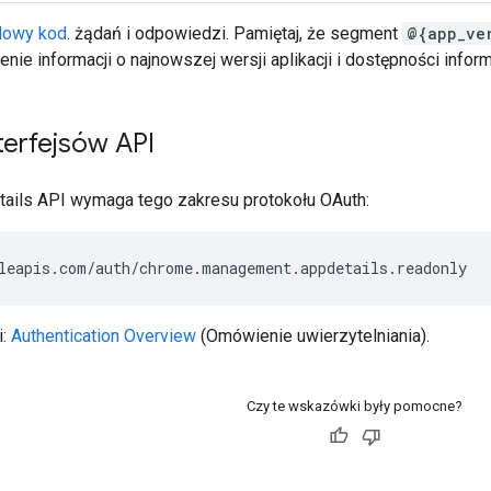
dowy kod
. żądań i odpowiedzi. Pamiętaj, że segment
@{app_ve
ie informacji o najnowszej wersji aplikacji i dostępności inform
terfejsów API
etails API wymaga tego zakresu protokołu OAuth:
i:
Authentication Overview
(Omówienie uwierzytelniania).
Czy te wskazówki były pomocne?