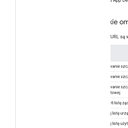
Interfejs App De
Przegląd
Przykładowe fragmenty kodu
Krótkie om
Interfejs Chrome Browsers API
Przegląd
Adresy URL są
Przykładowe fragmenty kodu
Enrollment Tokens API
Opis
Przegląd
Uzyskiwanie szcz
Przykładowe fragmenty kodu
Uzyskiwanie szcz
Profiles API
Uzyskiwanie szcz
Przegląd
internetowej
Przykładowe fragmenty kodu
Wyświetl listę żą
Interfejs API użytkowników profili
innych firm
Uzyskaj listę ur
Przegląd
Uzyskaj listę uży
Przykładowe fragmenty kodu