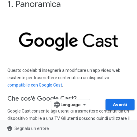
1. Panoramica
Questo codelab ti insegnerà a modificare un'app video web
esistente per trasmettere contenuti su un dispositivo
compatibile con Google Cast
.
Che cos'è Google Cast?
Avanti
Google Cast consente agli utenti di trasmettere contenuti da un
dispositivo mobile a una TV. Gli utenti possono quindi utilizzare il
proprio dispositivo mobile come telecomando per la
bug_report
Segnala un errore
riproduzione dei contenuti multimediali sulla TV.