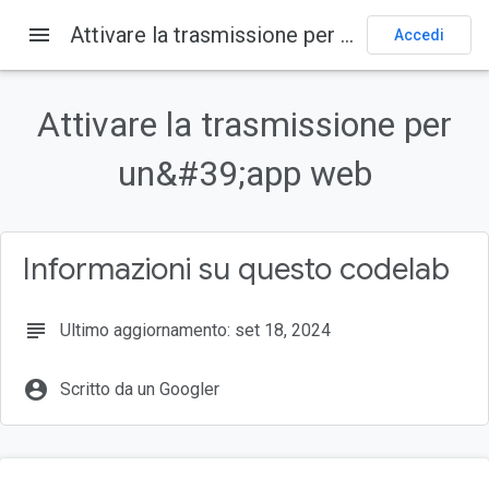
menu
Attivare la trasmissione per un&#39;app web
Home page
Prodotti
Cast
codelab
Accedi
Su questa pagina
1. Panoramica
Attivare la trasmissione per
Che cos'è Google Cast?
un&#39;app web
Cosa realizzeremo
Obiettivi didattici
Che cosa ti serve
Informazioni su questo codelab
subject
Ultimo aggiornamento: set 18, 2024
account_circle
Scritto da un Googler