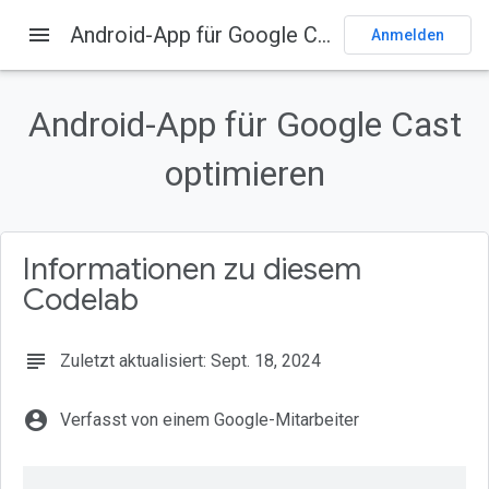
menu
Android-App für Google Cast optimieren
Startseite
Produkte
Cast
Codelabs
Anmelden
Auf dieser Seite
1. Übersicht
Android-App für Google Cast
Was ist Google Cast?
optimieren
Ziele
Lerninhalte
Voraussetzungen
Informationen zu diesem
Codelab
subject
Zuletzt aktualisiert: Sept. 18, 2024
account_circle
Verfasst von einem Google-Mitarbeiter