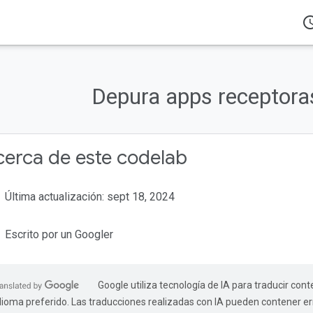
access_
Productos
Cast
Codelabs
Depura apps receptora
eneral
Cast?
mos?
erca de este codelab
Última actualización: sept 18, 2024
Escrito por un Googler
Google utiliza tecnología de IA para traducir cont
dioma preferido. Las traducciones realizadas con IA pueden contener er