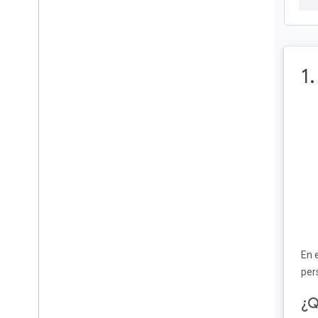
Integración con la API de
CastDebugLogger
Cómo usar la superposición
1
para depurar
Usa la herramienta de
comando y control (CaC)
Felicitaciones
En 
per
¿Q