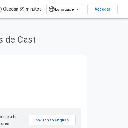
time
Quedan 59 minutos
Acceder
s de Cast
enido a tu
rores.