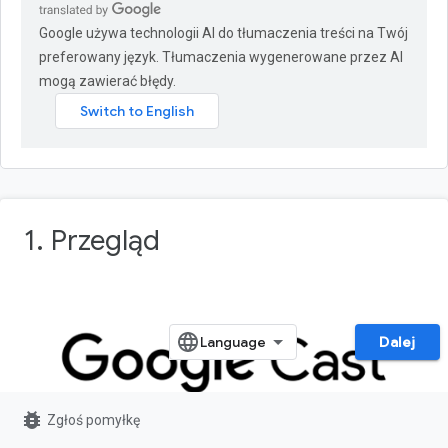
Google używa technologii AI do tłumaczenia treści na Twój
preferowany język. Tłumaczenia wygenerowane przez AI
mogą zawierać błędy.
1. Przegląd
Dalej
bug_report
Zgłoś pomyłkę