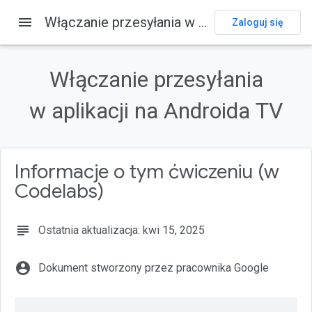
menu
Włączanie przesyłania w aplikacji na Androida TV
Strona główna
Usługi
Cast
Codelabs
Zaloguj się
Na tej stronie
1. Przegląd
Włączanie przesyłania
Co to jest Google Cast i Cast Connect?
w aplikacji na Androida TV
Co będziemy tworzyć?
Czego się nauczysz
Czego potrzebujesz
Informacje o tym ćwiczeniu (w
Codelabs)
subject
Ostatnia aktualizacja: kwi 15, 2025
account_circle
Dokument stworzony przez pracownika Google