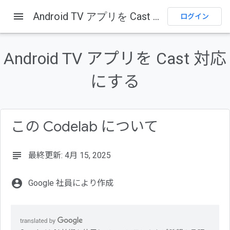
menu
Android TV アプリを Cast 対応にする
ホーム
プロダクト
Cast
Codelab
ログイン
このページの内容
1. 概要
Android TV アプリを Cast 対応
Google Cast と Cast Connect とは
にする
達成目標
学習内容
必要なもの
この Codelab について
subject
最終更新: 4月 15, 2025
account_circle
Google 社員により作成