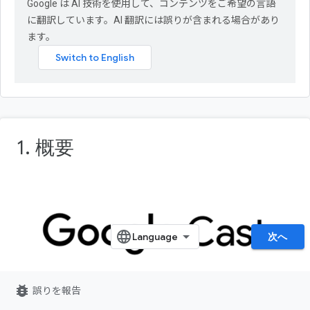
Google は AI 技術を使用して、コンテンツをご希望の言語
に翻訳しています。AI 翻訳には誤りが含まれる場合があり
ます。
1. 概要
次へ
bug_report
誤りを報告
この Codelab では、既存の Android TV アプリを変更して、既存