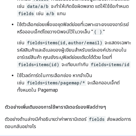
เช่น
data/a/b
จะทำให้เกิดข้อผิดพลาด แต่ให้ใช้ข้อกำหนด
fields
เช่น
a/b
แทน
ใช้ตัวเลือกย่อยเพื่อขอชุดฟิลด์ย่อยที่เฉพาะเจาะจงของอาร์เรย์
หรือออบเจ็กต์โดยวางนิพจน์ไว้ในวงเล็บ "
( )
"
เช่น
fields=items(id,author/email)
จะแสดงเฉพาะ
รหัสสินค้าและอีเมลของผู้เขียนสำหรับแต่ละองค์ประกอบใน
อาร์เรย์สินค้า คุณยังระบุฟิลด์ย่อยเดียวได้ด้วย โดยที่
fields=items(id)
จะเทียบเท่ากับ
fields=items/id
ใช้ไวลด์การ์ดในการเลือกช่อง หากจำเป็น
เช่น
fields=items/pagemap/*
จะเลือกออบเจ็กต์
ทั้งหมดใน Pagemap
ตัวอย่างเพิ่มเติมของการใช้พารามิเตอร์ของฟิลด์ต่างๆ
ตัวอย่างด้านล่างมีคำอธิบายว่าค่าพารามิเตอร์
fields
ส่งผลต่อการ
ตอบกลับอย่างไร