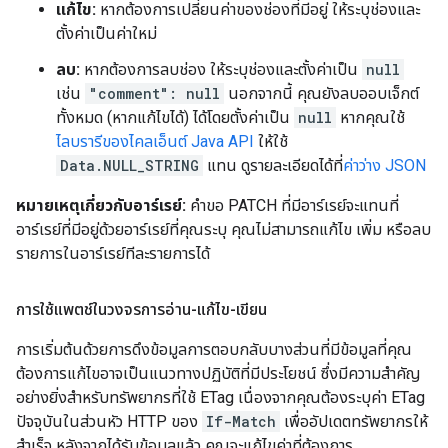
แก้ไข:
หากต้องการเปลี่ยนค่าของช่องที่มีอยู่ ให้ระบุช่องและ
ตั้งค่าเป็นค่าใหม่
ลบ:
หากต้องการลบช่อง ให้ระบุช่องและตั้งค่าเป็น
null
เช่น
"comment": null
นอกจากนี้ คุณยังลบออบเจ็กต์
ทั้งหมด (หากแก้ไขได้) ได้โดยตั้งค่าเป็น
null
หากคุณใช้
ไลบรารีของไคลเอ็นต์ Java API
ให้ใช้
Data.NULL_STRING
แทน ดูรายละเอียดได้ที่
ค่าว่าง JSON
หมายเหตุเกี่ยวกับอาร์เรย์:
คำขอ PATCH ที่มีอาร์เรย์จะแทนที่
อาร์เรย์ที่มีอยู่ด้วยอาร์เรย์ที่คุณระบุ คุณไม่สามารถแก้ไข เพิ่ม หรือลบ
รายการในอาร์เรย์ทีละรายการได้
การใช้แพตช์ในวงจรการอ่าน-แก้ไข-เขียน
การเริ่มต้นด้วยการดึงข้อมูลการตอบกลับบางส่วนที่มีข้อมูลที่คุณ
ต้องการแก้ไขอาจเป็นแนวทางปฏิบัติที่มีประโยชน์ ซึ่งมีความสำคัญ
อย่างยิ่งสำหรับทรัพยากรที่ใช้ ETag เนื่องจากคุณต้องระบุค่า ETag
ปัจจุบันในส่วนหัว HTTP ของ
If-Match
เพื่ออัปเดตทรัพยากรให้
สำเร็จ หลังจากได้รับข้อมูลแล้ว คุณจะแก้ไขค่าที่ต้องการ