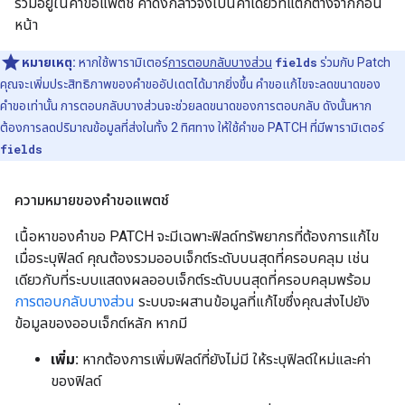
รวมอยู่ในคำขอแพตช์ ค่าดังกล่าวจึงเป็นค่าเดียวที่แตกต่างจากก่อน
หน้า
หมายเหตุ:
หากใช้พารามิเตอร์
การตอบกลับบางส่วน
fields
ร่วมกับ Patch
คุณจะเพิ่มประสิทธิภาพของคำขออัปเดตได้มากยิ่งขึ้น คำขอแก้ไขจะลดขนาดของ
คำขอเท่านั้น การตอบกลับบางส่วนจะช่วยลดขนาดของการตอบกลับ ดังนั้นหาก
ต้องการลดปริมาณข้อมูลที่ส่งในทั้ง 2 ทิศทาง ให้ใช้คำขอ PATCH ที่มีพารามิเตอร์
fields
ความหมายของคำขอแพตช์
เนื้อหาของคำขอ PATCH จะมีเฉพาะฟิลด์ทรัพยากรที่ต้องการแก้ไข
เมื่อระบุฟิลด์ คุณต้องรวมออบเจ็กต์ระดับบนสุดที่ครอบคลุม เช่น
เดียวกับที่ระบบแสดงผลออบเจ็กต์ระดับบนสุดที่ครอบคลุมพร้อม
การตอบกลับบางส่วน
ระบบจะผสานข้อมูลที่แก้ไขซึ่งคุณส่งไปยัง
ข้อมูลของออบเจ็กต์หลัก หากมี
เพิ่ม:
หากต้องการเพิ่มฟิลด์ที่ยังไม่มี ให้ระบุฟิลด์ใหม่และค่า
ของฟิลด์