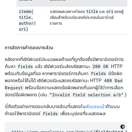
items(
title
uri
แสดงผลเฉพาะค่าของ
และ
ของผู้
title
,
เขียนสำหรับแต่ละองค์ประกอบในอาร์เรย์
author
/
รายการ
uri)
การจัดการคำตอบบางส่วน
หลังจากที่เซิร์ฟเวอร์ประมวลผลคำขอที่ถูกต้องซึ่งมีพารามิเตอร์การ
ค้นหา
fields
แล้ว เซิร์ฟเวอร์จะส่งรหัสสถานะ
200 OK
HTTP
พร้อมกับข้อมูลที่ขอ หากพารามิเตอร์การค้นหา
fields
มีข้อผิด
พลาดหรือใช้ไม่ได้ เซิร์ฟเวอร์จะแสดงรหัสสถานะ HTTP
400 Bad
Request
พร้อมข้อความแสดงข้อผิดพลาดที่บอกผู้ใช้ว่าการเลือก
ช่องมีข้อผิดพลาด (เช่น
"Invalid field selection a/b"
)
นี่คือตัวอย่างการตอบกลับบางส่วนที่แสดงใน
ส่วนแนะนำ
ด้านบน
คำขอใช้พารามิเตอร์
fields
เพื่อระบุช่องที่จะแสดงผล
https://www.googleapis.com/demo/v1?
fields=kind,it