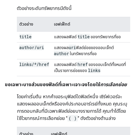
ตัวอย่างระดับทรัพยากรมีดังนี้
ตัวอย่าง
เอฟเฟ็กต์
title
title
แสดงผลฟิลด์
ของทรัพยากรที่ขอ
author
/
uri
uri
แสดงผล
ฟิลด์ย่อยของออบเจ็กต์
author
ในทรัพยากรที่ขอ
links/*/href
href
แสดงผลฟิลด์
ของออบเจ็กต์ทั้งหมดที่
links
เป็นรายการย่อยของ
ขอเฉพาะบางส่วนของฟิลด์ที่เฉพาะเจาะจงโดยใช้
การเลือกย่อย
โดยค่าเริ่มต้น หากคำขอระบุฟิลด์ใดฟิลด์หนึ่ง เซิร์ฟเวอร์จะ
แสดงผลออบเจ็กต์หรือองค์ประกอบอาร์เรย์ทั้งหมด คุณระบุ
การตอบกลับที่มีเฉพาะฟิลด์ย่อยบางรายการได้ คุณทำได้โดย
ใช้ไวยากรณ์การเลือกย่อย "
( )
" ดังตัวอย่างด้านล่าง
ตัวอย่าง
เอฟเฟ็กต์