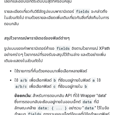
เลือกและออบเจ็กต์ระดับบนสุดที่ครอบคลุม
รายละเอียดเกี่ยวกับวิธีจัดรูปแบบพารามิเตอร์
fields
จะกล่าวถึง
ในส่วนถัดไป ตามด้วยรายละเอียดเพิ่มเติมเกี่ยวกับสิ่งที่ส่งคืนในการ
ตอบกลับ
สรุปไวยากรณ์พารามิเตอร์ของฟิลด์ต่างๆ
รูปแบบของค่าพารามิเตอร์คำขอ
fields
อิงตามไวยากรณ์ XPath
อย่างคร่าวๆ ไวยากรณ์ที่รองรับจะสรุปไว้ด้านล่าง และตัวอย่างเพิ่ม
เติมจะแสดงในส่วนถัดไป
ใช้รายการที่คั่นด้วยคอมมาเพื่อเลือกหลายฟิลด์
ใช้
a/b
เพื่อเลือกฟิลด์
b
ที่ซ้อนอยู่ภายในฟิลด์
a
ใช้
a/b/c
เพื่อเลือกฟิลด์
c
ที่ซ้อนอยู่ภายใน
b
ข้อยกเว้น:
สำหรับการตอบกลับ API ที่ใช้ Wrapper "data"
ซึ่งการตอบกลับจะซ้อนอยู่ภายในออบเจ็กต์
data
ที่มี
ลักษณะคล้าย
data: { ... }
อย่ารวม "
data
" ไว้ในข้อ
กำหนด
fields
การรวมออบเจ็กต์ข้อมูลที่มีข้อกำหนดฟิลด์