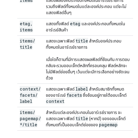
items
แสดงผลองค์ประกอบทั้งหมดในอาร์เรย์รายการ
รวมถึงฟิลด์ทั้งหมดในแต่ละองค์ประกอบ แต่จะไม่
แสดงฟิลด์อื่นๆ
etag
,
etag
แสดงทั้งฟิลด์
และองค์ประกอบทั้งหมดใน
items
อาร์เรย์สินค้า
items
/
title
แสดงเฉพาะฟิลด์
สำหรับองค์ประกอบ
title
ทั้งหมดในอาร์เรย์รายการ
เมื่อใดก็ตามที่มีการแสดงผลฟิลด์ที่ซ้อนกัน การตอบ
กลับจะรวมออบเจ็กต์หลักที่ครอบคลุม ฟิลด์หลักจะ
ไม่มีฟิลด์ย่อยอื่นๆ เว้นแต่จะมีการเลือกอย่างชัดเจน
ด้วย
context
/
label
แสดงเฉพาะฟิลด์
สำหรับสมาชิกทั้งหมด
facets
/
facets
ของอาร์เรย์
ซึ่งซ้อนอยู่ภายใต้ออบเจ็กต์
label
context
items
/
สำหรับแต่ละองค์ประกอบในอาร์เรย์รายการ จะ
pagemap
/
title
แสดงเฉพาะฟิลด์
(หากมี) ของออบเจ็กต์
*
/
title
pagemap
ทั้งหมดที่เป็นออบเจ็กต์ย่อยของ