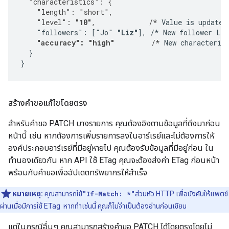
  "characteristics": {
    "length": "short",
    "level": 
"10"
,             /*
 Value is updated.
    "followers": ["Jo" 
"Liz"
], /* New follower Liz
"accuracy": "high"
         /*
 New characterist
  }

}
สร้างคำขอแก้ไขโดยตรง
สำหรับคำขอ PATCH บางรายการ คุณต้องอิงตามข้อมูลที่ดึงมาก่อน
หน้านี้ เช่น หากต้องการเพิ่มรายการลงในอาร์เรย์และไม่ต้องการให้
องค์ประกอบอาร์เรย์ที่มีอยู่หายไป คุณต้องรับข้อมูลที่มีอยู่ก่อน ใน
ทำนองเดียวกัน หาก API ใช้ ETag คุณจะต้องส่งค่า ETag ก่อนหน้า
พร้อมกับคำขอเพื่ออัปเดตทรัพยากรให้สำเร็จ
หมายเหตุ:
คุณสามารถใช้
"If-Match: *"
ส่วนหัว HTTP เพื่อบังคับให้แพตช์
ผ่านเมื่อมีการใช้ ETag หากทำเช่นนี้ คุณก็ไม่จำเป็นต้องอ่านก่อนเขียน
แต่ในกรณีอื่นๆ คุณสามารถสร้างคำขอ PATCH ได้โดยตรงโดยไม่