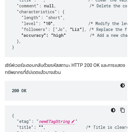
  "comment": 
null
,              /*
 Delete the com
  "characteristics": {
    "length": "short",
    "level": 
"10"
,              /*
 Modify the leve
    "followers": ["Jo", 
"Liz"
], /*
 Replace the fol
"accuracy": "high"
          /*
 Add a new chara
  },

}
เซิร์ฟเวอร์จะตอบกลับด้วยรหัสสถานะ HTTP 200 OK และการแสดง
ทรัพยากรที่อัปเดตแล้วบางส่วน
200 OK
{

  "etag": "
newETagString
"

  "title": 
""
,                 /* Title is cleared