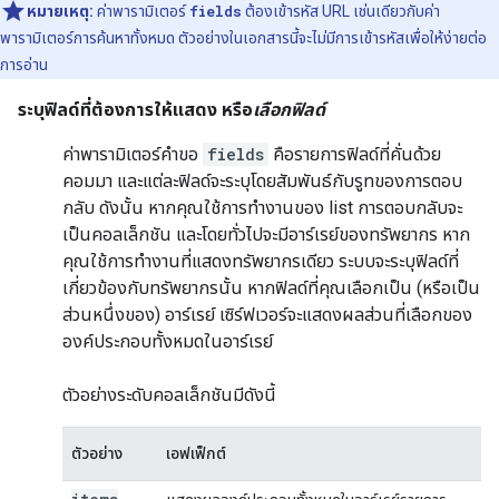
หมายเหตุ:
ค่าพารามิเตอร์
fields
ต้องเข้ารหัส URL เช่นเดียวกับค่า
พารามิเตอร์การค้นหาทั้งหมด ตัวอย่างในเอกสารนี้จะไม่มีการเข้ารหัสเพื่อให้ง่ายต่อ
การอ่าน
ระบุฟิลด์ที่ต้องการให้แสดง หรือ
เลือกฟิลด์
ค่าพารามิเตอร์คำขอ
fields
คือรายการฟิลด์ที่คั่นด้วย
คอมมา และแต่ละฟิลด์จะระบุโดยสัมพันธ์กับรูทของการตอบ
กลับ ดังนั้น หากคุณใช้การทำงานของ
list
การตอบกลับจะ
เป็นคอลเล็กชัน และโดยทั่วไปจะมีอาร์เรย์ของทรัพยากร หาก
คุณใช้การทำงานที่แสดงทรัพยากรเดียว ระบบจะระบุฟิลด์ที่
เกี่ยวข้องกับทรัพยากรนั้น หากฟิลด์ที่คุณเลือกเป็น (หรือเป็น
ส่วนหนึ่งของ) อาร์เรย์ เซิร์ฟเวอร์จะแสดงผลส่วนที่เลือกของ
องค์ประกอบทั้งหมดในอาร์เรย์
ตัวอย่างระดับคอลเล็กชันมีดังนี้
ตัวอย่าง
เอฟเฟ็กต์