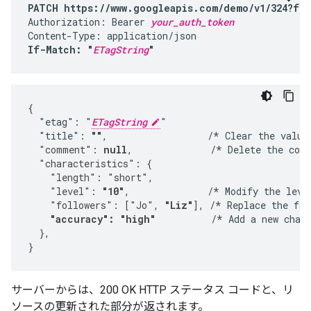
PATCH https://www.googleapis.com/demo/v1/324?fie
Authorization: Bearer 
your_auth_token
If-Match: "
ETagString
"
{

  "etag": "
ETagString
"

  "title": 
""
,                  /* Clear the value
  "comment": 
null
,              /*
 Delete the com
  "characteristics": {
    "length": "short",
    "level": 
"10"
,              /*
 Modify the leve
    "followers": ["Jo", 
"Liz"
], /*
 Replace the fol
"accuracy": "high"
          /*
 Add a new chara
  },

}
サーバーからは、200 OK HTTP ステータス コードと、リ
ソースの更新された部分が返されます。