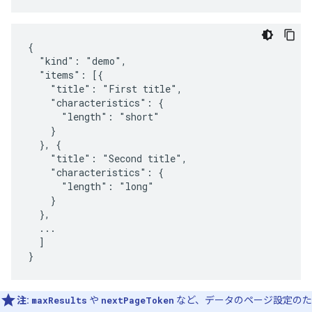
{

  "kind": "demo",

  "items": [{

    "title": "First title",

    "characteristics": {

      "length": "short"

    }

  }, {

    "title": "Second title",

    "characteristics": {

      "length": "long"

    }

  },

  ...

  ]

}
注:
maxResults
や
nextPageToken
など、データのページ設定のた