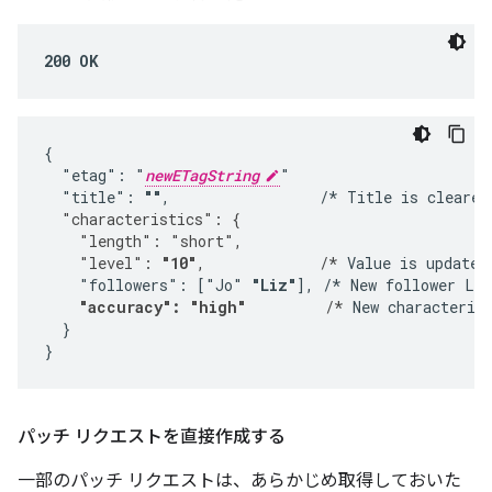
200 OK
{

  "etag": "
newETagString
"

  "title": 
""
,                 /* Title is cleared
  "characteristics": {
    "length": "short",
    "level": 
"10"
,             /*
 Value is updated.
    "followers": ["Jo" 
"Liz"
], /* New follower Liz
"accuracy": "high"
         /*
 New characterist
  }

}
パッチ リクエストを直接作成する
一部のパッチ リクエストは、あらかじめ取得しておいた