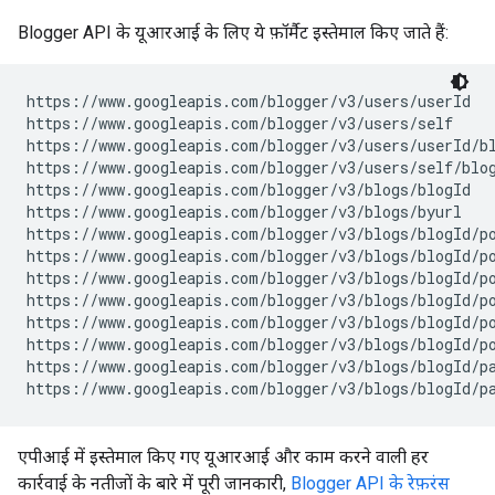
Blogger API के यूआरआई के लिए ये फ़ॉर्मैट इस्तेमाल किए जाते हैं:
https://www.googleapis.com/blogger/v3/users/
userId
https://www.googleapis.com/blogger/v3/users/self

https://www.googleapis.com/blogger/v3/users/
userId
/bl
https://www.googleapis.com/blogger/v3/users/self/blog
https://www.googleapis.com/blogger/v3/blogs/
blogId
https://www.googleapis.com/blogger/v3/blogs/byurl

https://www.googleapis.com/blogger/v3/blogs/
blogId
/po
https://www.googleapis.com/blogger/v3/blogs/
blogId
/p
https://www.googleapis.com/blogger/v3/blogs/
blogId
/p
https://www.googleapis.com/blogger/v3/blogs/
blogId
/p
https://www.googleapis.com/blogger/v3/blogs/
blogId
/p
https://www.googleapis.com/blogger/v3/blogs/
blogId
/p
https://www.googleapis.com/blogger/v3/blogs/
blogId
/pa
https://www.googleapis.com/blogger/v3/blogs/
blogId
/p
एपीआई में इस्तेमाल किए गए यूआरआई और काम करने वाली हर
कार्रवाई के नतीजों के बारे में पूरी जानकारी,
Blogger API के रेफ़रंस