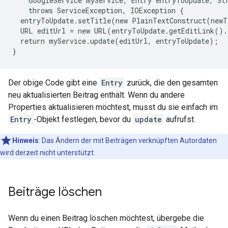
    GoogleService myService, Entry entryToUpdate, Str
    throws ServiceException, IOException {

  entryToUpdate.setTitle(new PlainTextConstruct(newT
  URL editUrl = new URL(entryToUpdate.getEditLink().
  return myService.update(editUrl, entryToUpdate);

Der obige Code gibt eine
Entry
zurück, die den gesamten
neu aktualisierten Beitrag enthält. Wenn du andere
Properties aktualisieren möchtest, musst du sie einfach im
Entry
-Objekt festlegen, bevor du
update
aufrufst.
Hinweis
: Das Ändern der mit Beiträgen verknüpften Autordaten
wird derzeit nicht unterstützt.
Beiträge löschen
Wenn du einen Beitrag löschen möchtest, übergebe die