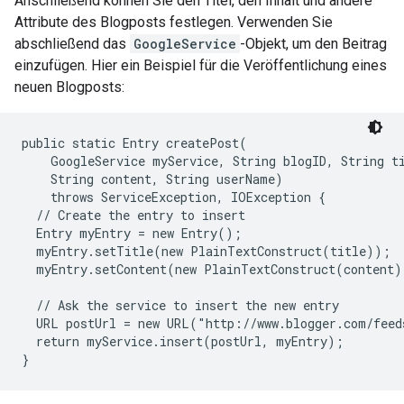
Anschließend können Sie den Titel, den Inhalt und andere
Attribute des Blogposts festlegen. Verwenden Sie
abschließend das
GoogleService
-Objekt, um den Beitrag
einzufügen. Hier ein Beispiel für die Veröffentlichung eines
neuen Blogposts:
public static Entry createPost(

    GoogleService myService, String blogID, String ti
    String content, String userName)

    throws ServiceException, IOException {

  // Create the entry to insert

  Entry myEntry = new Entry();

  myEntry.setTitle(new PlainTextConstruct(title));

  myEntry.setContent(new PlainTextConstruct(content))
  // Ask the service to insert the new entry

  URL postUrl = new URL("http://www.blogger.com/feed
  return myService.insert(postUrl, myEntry);
