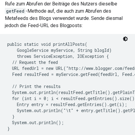
Rufe zum Abrufen der Beiträge des Nutzers dieselbe
getFeed
-Methode auf, die auch zum Abrufen des
Metafeeds des Blogs verwendet wurde. Sende diesmal
jedoch die Feed-URL des Blogposts:
public static void printAllPosts(

    GoogleService myService, String blogId)

    throws ServiceException, IOException {

  // Request the feed

  URL feedUrl = new URL("http://www.blogger.com/feed
  Feed resultFeed = myService.getFeed(feedUrl, Feed.c
  // Print the results

  System.out.println(resultFeed.getTitle().getPlainT
  for (int i = 0; i < resultFeed.getEntries().size()
    Entry entry = resultFeed.getEntries().get(i);

    System.out.println("\t" + entry.getTitle().getPl
  }

  System.out.println();
