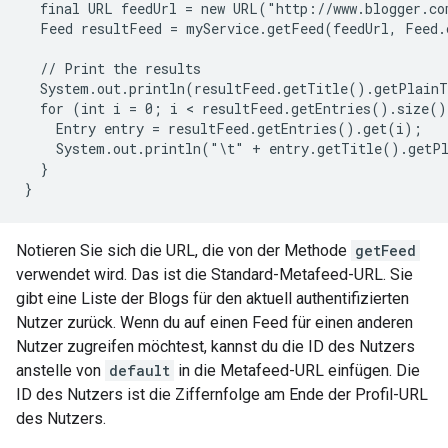
  final URL feedUrl = new URL("http://www.blogger.co
  Feed resultFeed = myService.getFeed(feedUrl, Feed.c
  // Print the results

  System.out.println(resultFeed.getTitle().getPlainT
  for (int i = 0; i < resultFeed.getEntries().size()
    Entry entry = resultFeed.getEntries().get(i);

    System.out.println("\t" + entry.getTitle().getPl
  }

Notieren Sie sich die URL, die von der Methode
getFeed
verwendet wird. Das ist die Standard-Metafeed-URL. Sie
gibt eine Liste der Blogs für den aktuell authentifizierten
Nutzer zurück. Wenn du auf einen Feed für einen anderen
Nutzer zugreifen möchtest, kannst du die ID des Nutzers
anstelle von
default
in die Metafeed-URL einfügen. Die
ID des Nutzers ist die Ziffernfolge am Ende der Profil-URL
des Nutzers.