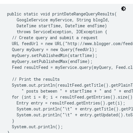
public static void printDateRangeQueryResults(

    GoogleService myService, String blogId,

    DateTime startTime, DateTime endTime)

    throws ServiceException, IOException {

  // Create query and submit a request

  URL feedUrl = new URL("http://www.blogger.com/feed
  Query myQuery = new Query(feedUrl);

  myQuery.setPublishedMin(startTime);

  myQuery.setPublishedMax(endTime);

  Feed resultFeed = myService.query(myQuery, Feed.cl
  // Print the results

  System.out.println(resultFeed.getTitle().getPlainT
      " posts between " + startTime + " and " + endT
  for (int i = 0; i < resultFeed.getEntries().size()
    Entry entry = resultFeed.getEntries().get(i);

    System.out.println("\t" + entry.getTitle().getPl
    System.out.println("\t" + entry.getUpdated().toS
  }

  System.out.println();
