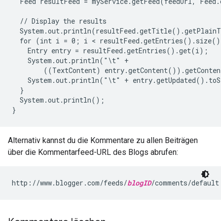
  Feed resultFeed = myService.getFeed(feedUrl, Feed.c
  // Display the results

  System.out.println(resultFeed.getTitle().getPlainT
  for (int i = 0; i < resultFeed.getEntries().size()
    Entry entry = resultFeed.getEntries().get(i);

    System.out.println("\t" +

        ((TextContent) entry.getContent()).getConten
    System.out.println("\t" + entry.getUpdated().toS
  }

  System.out.println();

Alternativ kannst du die Kommentare zu allen Beiträgen
über die Kommentarfeed-URL des Blogs abrufen:
http://www.blogger.com/feeds/
blogID