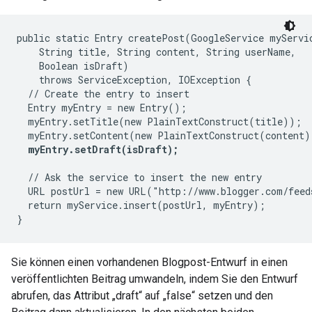
public static Entry createPost(GoogleService myServic
    String title, String content, String userName,

    Boolean isDraft)

    throws ServiceException, IOException {

  // Create the entry to insert

  Entry myEntry = new Entry();

  myEntry.setTitle(new PlainTextConstruct(title));

  myEntry.setContent(new PlainTextConstruct(content))
myEntry.setDraft(isDraft);
  // Ask the service to insert the new entry

  URL postUrl = new URL("http://www.blogger.com/feed
  return myService.insert(postUrl, myEntry);

Sie können einen vorhandenen Blogpost-Entwurf in einen
veröffentlichten Beitrag umwandeln, indem Sie den Entwurf
abrufen, das Attribut „draft“ auf „false“ setzen und den