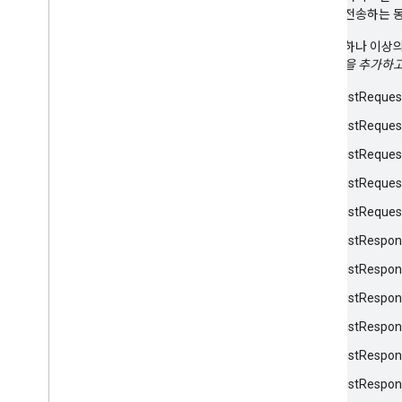
디오를 전송하는 
대화는 하나 이상의
가
무엇을 추가하고
AssistReques
AssistReques
AssistReques
AssistReques
AssistReques
AssistRespo
AssistRespon
AssistRespo
AssistRespon
AssistRespon
AssistRespon