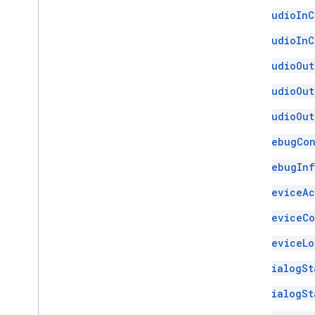
언어 지원
AudioInC
AudioInC
AudioOut
AudioOut
AudioOut
DebugCo
DebugIn
DeviceAc
DeviceCo
DeviceLo
DialogSt
DialogSt