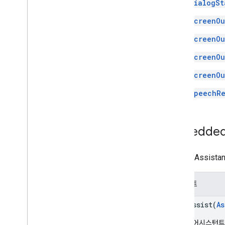
DialogSt
ScreenOu
ScreenOu
ScreenOu
ScreenOu
SpeechRe
Embedde
Google Assi
어시스트
rpc Assist(
As
삽입된 어시스턴트 