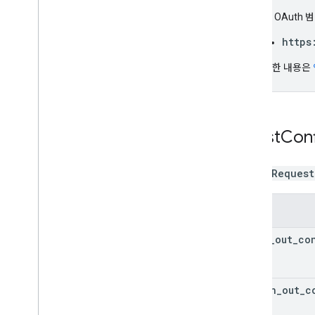
다음 OAuth 
https
자세한 내용은
Assist
Con
AssistRequest
필드
audio
_
out
_
co
screen
_
out
_
c