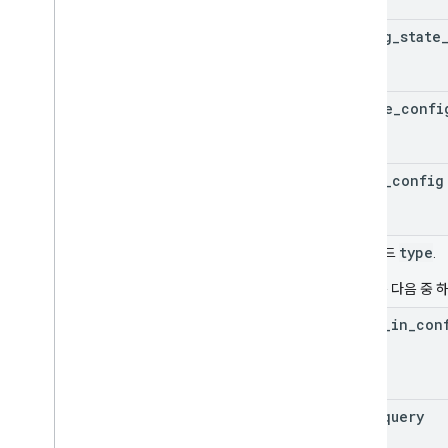
dialog
_
state
device
_
confi
debug
_
config
type
통합 필드
.
type
는 다음 중 
audio
_
in
_
con
text
_
query