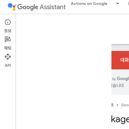
Actions on Google
Assistant
Google Assistant SDK
정보
가이드
참조
지원
채팅
대화
API
Google 어시스턴트 서비스
개요
있을 수 있습니다.
google
.
assistant
.
devices
.
v1alpha2
(지원 중단됨) google
.
assistant
.
embedded
.
v1alpha1
홈
제품
Goog
google
.
assistant
.
embedded
.
v1alpha2
google
.
rpc
Package
google
.
type
언어 지원