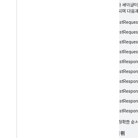
사용자가
베이글
이
에 전송되며 다음과
AssistReques
AssistReques
AssistReques
AssistReques
AssistRespo
AssistRespo
AssistRespon
AssistRespon
AssistRespon
AssistRespon
응답의 정확한 순
승인 범위