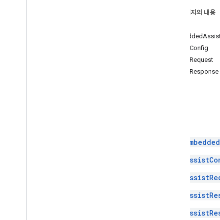
이 페이지의 내용
특성
색인
특성 스키마
EmbeddedAssist
AssistConfig
기기 등록
AssistRequest
REST API
AssistResponse
기기 모델 및 인스턴스 스키마
등록 도구 도움말
색인
맞춤 기기 작업
Schema
.
org 쿼리 패턴 유형
Embedded
어시스턴트 앱
AssistCo
어시스턴트 앱에서 설정 변경하기
AssistRe
Google 어시스턴트 라이브러리 (지원 중
단됨)
AssistRe
Python용 Google 어시스턴트 라이브
AssistRe
러리