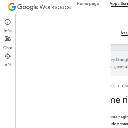
Home page
Apps Scr
Workspace
Apps Script
Info
Panoramica
Guide
Riferimento
Esempi
Ass
Chat
API
traduzioni generat
Apps Script
Come richiedere assistenza
Home page
Go
Dashboard dello stato del servizio
Stack Overflow
Come ri
Issue Tracker
Community
Risoluzione dei problemi
Su questa pagi
Domande e consi