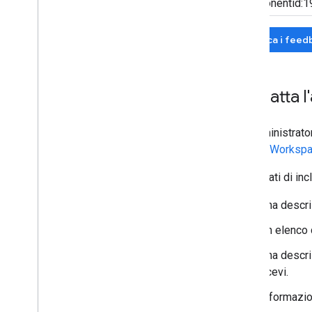
Cerca i feed
Contatta 
Gli amministrat
Google Worksp
Assicurati di inc
Una descri
Un elenco 
Una descriz
ricevi.
Informazion