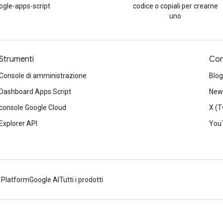
ogle-apps-script
codice o copiali per crearne
uno
Strumenti
Con
Console di amministrazione
Blog
Dashboard Apps Script
News
console Google Cloud
X (T
Explorer API
You
 Platform
Google AI
Tutti i prodotti