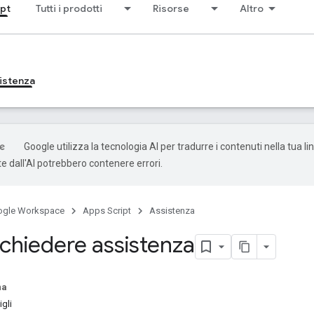
ipt
Tutti i prodotti
Risorse
Altro
istenza
Google utilizza la tecnologia AI per tradurre i contenuti nella tua li
e dall'AI potrebbero contenere errori.
ogle Workspace
Apps Script
Assistenza
chiedere assistenza
na
gli