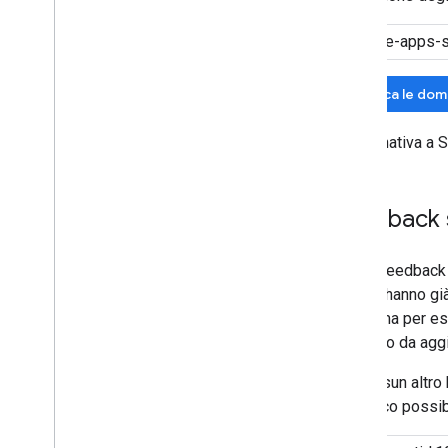
Cerca le dom
In alternativa a
Feedback s
Se hai feedback s
se altri hanno gi
problema per espr
contesto da agg
Se nessun altro 
specifico possib