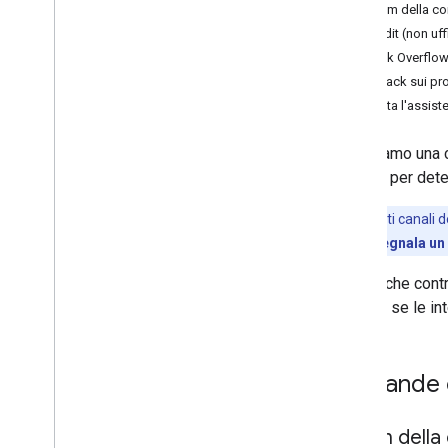
Seguire le novità
Forum della co
Note di rilascio
Reddit (non uff
Orario del tramonto
Stack Overflo
Feedback sui prod
Altre risorse
Contatta l'assi
Best practice
Glossario
Utilizziamo una 
Termini di servizio
seguito per dete
Norme per gli sviluppatori e i dati
utente
Nota:
questi canali d
Feedback
o
Segnala un
API Apps Script
Puoi anche contr
Come richiedere assistenza
Script e se le in
Issue Tracker
Domande e
Forum della 