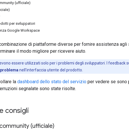
mmunity (ufficiale)
iciale)
w
otti per sviluppatori
stenza Google Workspace
combinazione di piattaforme diverse per fornire assistenza agli s
rminare il modo migliore per ricevere aiuto.
evono essere utilizzati solo per i problemi degli
sviluppatori
. I feedback s
 problema
nell'interfaccia utente del prodotto.
ollare la
dashboard dello stato del servizio
per vedere se sono p
terruzioni segnalate sono state risolte.
 consigli
community (ufficiale)