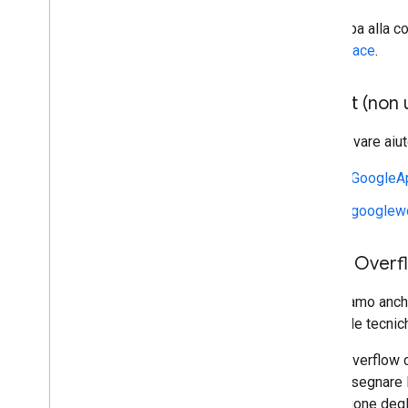
Partecipa alla 
Workspace
.
Reddit (non u
Puoi trovare aiu
r/GoogleA
r/googlew
Stack Overf
Utilizziamo anc
domande tecnich
Stack Overflow c
contrassegnare l
l'attenzione degl