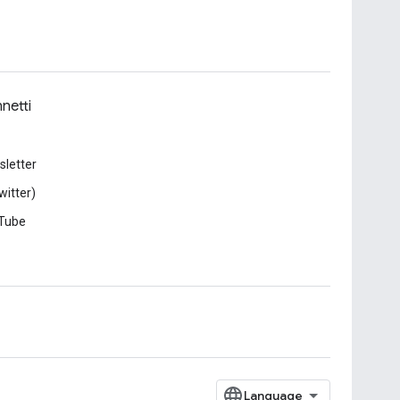
netti
letter
witter)
Tube