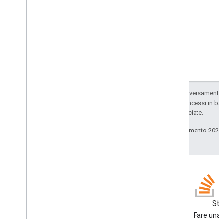
Salvo quando diversamente 
codice sono concessi in b
delle sue consociate.
Ultimo aggiornamento 202
Blog
S
Leggi il blog per sviluppatori di
Fare una